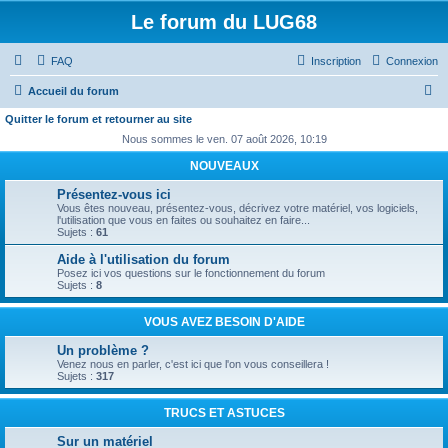
Le forum du LUG68
FAQ
Inscription
Connexion
R
Accueil du forum
e
Quitter le forum et retourner au site
c
Nous sommes le ven. 07 août 2026, 10:19
h
NOUVEAUX
e
Présentez-vous ici
Vous êtes nouveau, présentez-vous, décrivez votre matériel, vos logiciels,
r
l'utilisation que vous en faites ou souhaitez en faire...
Sujets :
61
c
Aide à l'utilisation du forum
h
Posez ici vos questions sur le fonctionnement du forum
e
Sujets :
8
r
VOUS AVEZ BESOIN D'AIDE
Un problème ?
Venez nous en parler, c'est ici que l'on vous conseillera !
Sujets :
317
TRUCS ET ASTUCES
Sur un matériel