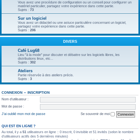
Vous avez une procédure de configuration ou un conseil pour configurer un
matériel particulier, partagez votre expérience dans cette partie.
Sujets :
73
Sur un logiciel
Vous avez un didactiel ou une astuce particulière concernant un logiciel,
partagez votre expérience dans cette partie.
Sujets :
206
DIVERS
Café Lug68
Lieu "à la mode" pour discuter et débattre sur les logiciels libres, les
distributions linux, etc...
Sujets :
302
Ateliers
Partie réservée à des ateliers précis.
Sujets :
3
CONNEXION
•
INSCRIPTION
Nom d’utilisateur :
Mot de passe :
J’ai oublié mon mot de passe
Se souvenir de moi
QUI EST EN LIGNE ?
Au total, il y a
51
utilisateurs en ligne :: 0 inscrit, 0 invisible et 51 invités (selon le nombre
d’utilisateurs actifs des 5 dernières minutes)