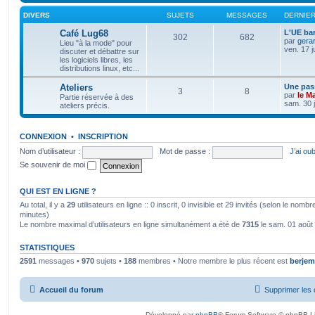
DIVERS
SUJETS
MESSAGES
DERNIE
Café Lug68
L'UE bar
302
682
par
gera
Lieu "à la mode" pour
ven. 17 j
discuter et débattre sur
les logiciels libres, les
distributions linux, etc...
Ateliers
Une pass
3
8
par
le M
Partie réservée à des
sam. 30 j
ateliers précis.
CONNEXION
•
INSCRIPTION
Nom d’utilisateur :
Mot de passe :
J’ai ou
Se souvenir de moi
QUI EST EN LIGNE ?
Au total, il y a
29
utilisateurs en ligne :: 0 inscrit, 0 invisible et 29 invités (selon le nomb
minutes)
Le nombre maximal d’utilisateurs en ligne simultanément a été de
7315
le sam. 01 août
STATISTIQUES
2591
messages •
970
sujets •
188
membres • Notre membre le plus récent est
berjem
Accueil du forum
Supprimer les 
Développé par
phpBB
® Forum Software © phpBB L