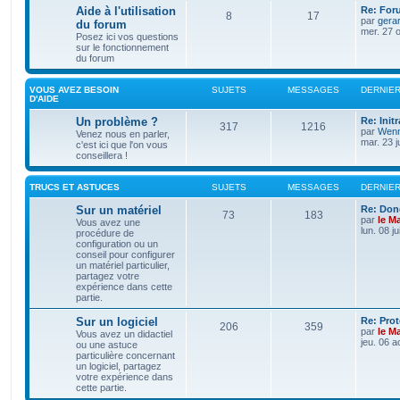
Aide à l'utilisation
Re: For
8
17
par
gera
du forum
mer. 27 o
Posez ici vos questions
sur le fonctionnement
du forum
VOUS AVEZ BESOIN
SUJETS
MESSAGES
DERNIE
D'AIDE
Un problème ?
Re: Init
317
1216
par
Wenn
Venez nous en parler,
mar. 23 j
c'est ici que l'on vous
conseillera !
TRUCS ET ASTUCES
SUJETS
MESSAGES
DERNIE
Sur un matériel
Re: Don
73
183
par
le M
Vous avez une
lun. 08 j
procédure de
configuration ou un
conseil pour configurer
un matériel particulier,
partagez votre
expérience dans cette
partie.
Sur un logiciel
Re: Pro
206
359
par
le M
Vous avez un didactiel
jeu. 06 a
ou une astuce
particulière concernant
un logiciel, partagez
votre expérience dans
cette partie.