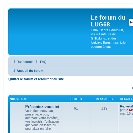
Le forum du
LUG68
Linux Users Group 68,
les utilisateurs de
GNU/Linux et des
logiciels libres. Inscription
ouverte à tous.
Raccourcis
FAQ
Accueil du forum
Quitter le forum et retourner au site
NOUVEAUX
SUJETS
MESSAGES
DERNIE
Présentez-vous ici
Re: véri
61
119
par
le M
Vous êtes nouveau,
mar. 16 
présentez-vous,
décrivez votre matériel,
vos logiciels, l'utilisation
que vous en faites ou
souhaitez en faire...