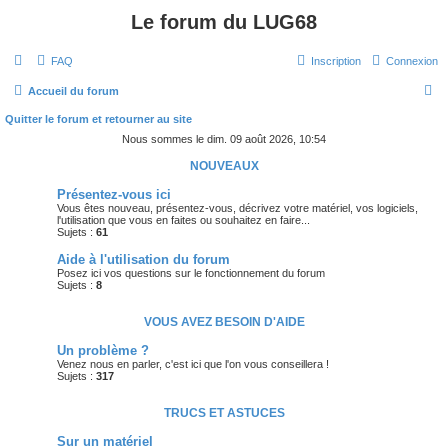
Le forum du LUG68
FAQ
Inscription
Connexion
R
Accueil du forum
e
Quitter le forum et retourner au site
c
Nous sommes le dim. 09 août 2026, 10:54
h
NOUVEAUX
e
Présentez-vous ici
Vous êtes nouveau, présentez-vous, décrivez votre matériel, vos logiciels,
r
l'utilisation que vous en faites ou souhaitez en faire...
Sujets :
61
c
Aide à l'utilisation du forum
h
Posez ici vos questions sur le fonctionnement du forum
e
Sujets :
8
r
VOUS AVEZ BESOIN D'AIDE
Un problème ?
Venez nous en parler, c'est ici que l'on vous conseillera !
Sujets :
317
TRUCS ET ASTUCES
Sur un matériel