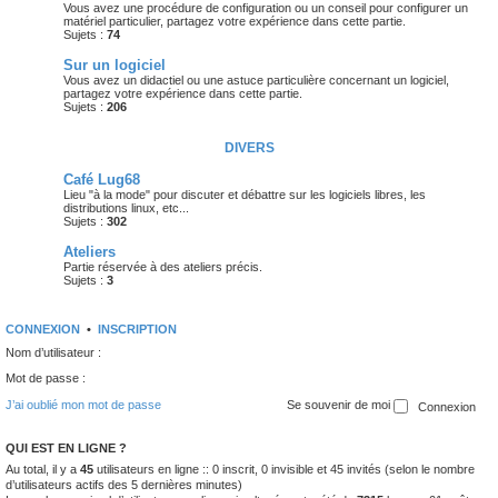
Vous avez une procédure de configuration ou un conseil pour configurer un
matériel particulier, partagez votre expérience dans cette partie.
Sujets :
74
Sur un logiciel
Vous avez un didactiel ou une astuce particulière concernant un logiciel,
partagez votre expérience dans cette partie.
Sujets :
206
DIVERS
Café Lug68
Lieu "à la mode" pour discuter et débattre sur les logiciels libres, les
distributions linux, etc...
Sujets :
302
Ateliers
Partie réservée à des ateliers précis.
Sujets :
3
CONNEXION
•
INSCRIPTION
Nom d’utilisateur :
Mot de passe :
J’ai oublié mon mot de passe
Se souvenir de moi
QUI EST EN LIGNE ?
Au total, il y a
45
utilisateurs en ligne :: 0 inscrit, 0 invisible et 45 invités (selon le nombre
d’utilisateurs actifs des 5 dernières minutes)