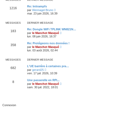
l
l
e
t
Re: Initrampfs
d
1216
e
C
par
Wennagel Bruno
e
r
o
mar. 23 juin 2026, 16:39
r
l
n
n
e
s
i
d
u
MESSAGES
DERNIER MESSAGE
e
e
l
r
r
t
Re: Dongle WiFi TPLINK WN821N…
m
n
183
e
C
e
par
le Manchot Masqué
i
r
o
s
lun. 08 juin 2026, 16:37
e
l
n
s
r
e
s
a
Re: Protégeons nos données !
m
d
358
u
g
C
e
par
le Manchot Masqué
e
l
e
o
s
lun. 03 août 2026, 02:44
r
t
n
s
n
e
s
a
i
r
u
g
MESSAGES
DERNIER MESSAGE
e
l
l
e
r
e
t
L'UE barrière à certaines pra…
m
d
682
e
C
e
par
gerard25
e
r
o
s
ven. 17 juil. 2026, 10:39
r
l
n
s
n
e
s
a
i
Une passerelle en RPi...
d
8
u
g
e
C
par
le Manchot Masqué
e
l
e
r
o
sam. 30 juil. 2022, 18:01
r
t
m
n
n
e
e
s
i
r
s
u
e
l
s
l
r
e
a
t
m
d
g
e
e
e
e
r
s
r
l
s
n
e
a
i
d