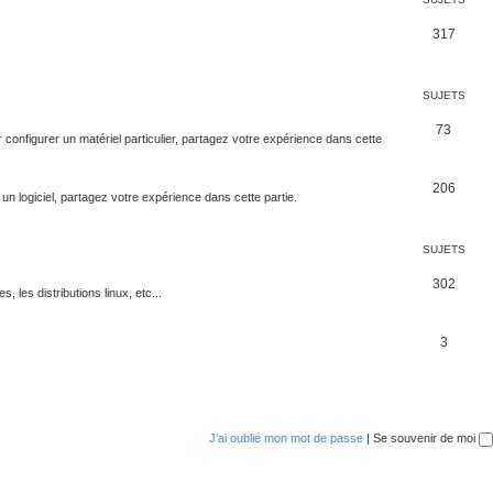
317
SUJETS
73
configurer un matériel particulier, partagez votre expérience dans cette
206
un logiciel, partagez votre expérience dans cette partie.
SUJETS
302
s, les distributions linux, etc...
3
J’ai oublié mon mot de passe
|
Se souvenir de moi