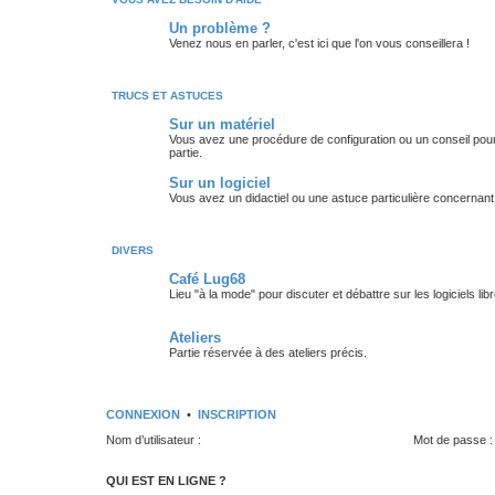
Un problème ?
Venez nous en parler, c'est ici que l'on vous conseillera !
TRUCS ET ASTUCES
Sur un matériel
Vous avez une procédure de configuration ou un conseil pour 
partie.
Sur un logiciel
Vous avez un didactiel ou une astuce particulière concernant 
DIVERS
Café Lug68
Lieu "à la mode" pour discuter et débattre sur les logiciels libre
Ateliers
Partie réservée à des ateliers précis.
CONNEXION
•
INSCRIPTION
Nom d’utilisateur :
Mot de passe :
QUI EST EN LIGNE ?