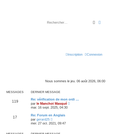
Rechercher
Recherche avancé
Inscription
Connexion
Nous sommes le jeu. 06 août 2026, 06:00
MESSAGES
DERNIER MESSAGE
Re: vérification de mon ordi …
119
C
par
le Manchot Masqué
o
mar. 16 sept. 2025, 04:30
n
s
Re: Forum en Anglais
17
u
C
par
gerard25
l
o
mer. 27 oct. 2021, 09:47
t
n
e
s
r
u
MESSAGES
DERNIER MESSAGE