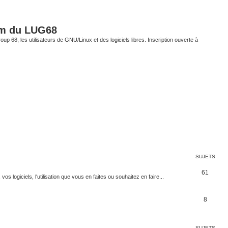
um du LUG68
up 68, les utilisateurs de GNU/Linux et des logiciels libres. Inscription ouverte à
SUJETS
61
 logiciels, l'utilisation que vous en faites ou souhaitez en faire...
8
SUJETS