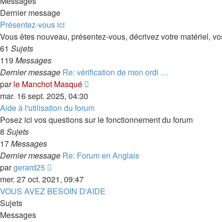
Messages
Dernier message
Présentez-vous ici
Vous êtes nouveau, présentez-vous, décrivez votre matériel, vos l
61
Sujets
119
Messages
Dernier message
Re: vérification de mon ordi …
Consulter
par
le Manchot Masqué
le
mar. 16 sept. 2025, 04:30
dernier
Aide à l'utilisation du forum
message
Posez ici vos questions sur le fonctionnement du forum
8
Sujets
17
Messages
Dernier message
Re: Forum en Anglais
Consulter
par
gerard25
le
mer. 27 oct. 2021, 09:47
dernier
VOUS AVEZ BESOIN D'AIDE
message
Sujets
Messages