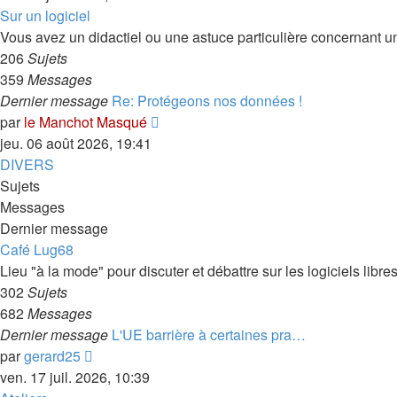
dernier
Sur un logiciel
message
Vous avez un didactiel ou une astuce particulière concernant un 
206
Sujets
359
Messages
Dernier message
Re: Protégeons nos données !
Consulter
par
le Manchot Masqué
le
jeu. 06 août 2026, 19:41
dernier
DIVERS
message
Sujets
Messages
Dernier message
Café Lug68
Lieu "à la mode" pour discuter et débattre sur les logiciels libres, 
302
Sujets
682
Messages
Dernier message
L'UE barrière à certaines pra…
Consulter
par
gerard25
le
ven. 17 juil. 2026, 10:39