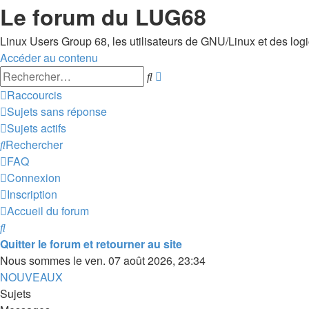
Le forum du LUG68
Linux Users Group 68, les utilisateurs de GNU/Linux et des logici
Accéder au contenu
Recherche
Rechercher
avancée
Raccourcis
Sujets sans réponse
Sujets actifs
Rechercher
FAQ
Connexion
Inscription
Accueil du forum
Rechercher
Quitter le forum et retourner au site
Nous sommes le ven. 07 août 2026, 23:34
NOUVEAUX
Sujets