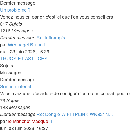
Dernier message
Un problème ?
Venez nous en parler, c'est ici que l'on vous conseillera !
317
Sujets
1216
Messages
Dernier message
Re: Initrampfs
Consulter
par
Wennagel Bruno
le
mar. 23 juin 2026, 16:39
dernier
TRUCS ET ASTUCES
message
Sujets
Messages
Dernier message
Sur un matériel
Vous avez une procédure de configuration ou un conseil pour con
73
Sujets
183
Messages
Dernier message
Re: Dongle WiFi TPLINK WN821N…
Consulter
par
le Manchot Masqué
le
lun. 08 juin 2026, 16:37