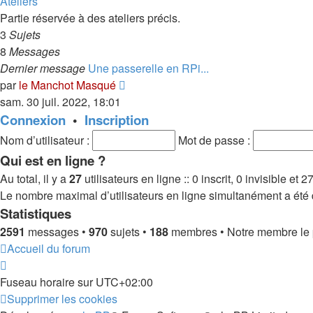
dernier
Ateliers
message
Partie réservée à des ateliers précis.
3
Sujets
8
Messages
Dernier message
Une passerelle en RPi...
Consulter
par
le Manchot Masqué
le
sam. 30 juil. 2022, 18:01
dernier
Connexion
•
Inscription
message
Nom d’utilisateur :
Mot de passe :
Qui est en ligne ?
Au total, il y a
27
utilisateurs en ligne :: 0 inscrit, 0 invisible et
Le nombre maximal d’utilisateurs en ligne simultanément a été
Statistiques
2591
messages •
970
sujets •
188
membres • Notre membre le p
Accueil du forum
Fuseau horaire sur
UTC+02:00
Supprimer les cookies