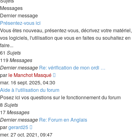
Sujets
Messages
Dernier message
Présentez-vous ici
Vous êtes nouveau, présentez-vous, décrivez votre matériel,
vos logiciels, l'utilisation que vous en faites ou souhaitez en
faire...
61
Sujets
119
Messages
Dernier message
Re: vérification de mon ordi …
Consulter
par
le Manchot Masqué
le
mar. 16 sept. 2025, 04:30
dernier
Aide à l'utilisation du forum
message
Posez ici vos questions sur le fonctionnement du forum
8
Sujets
17
Messages
Dernier message
Re: Forum en Anglais
Consulter
par
gerard25
le
mer. 27 oct. 2021, 09:47