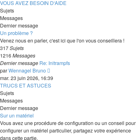
dernier
VOUS AVEZ BESOIN D'AIDE
message
Sujets
Messages
Dernier message
Un problème ?
Venez nous en parler, c'est ici que l'on vous conseillera !
317
Sujets
1216
Messages
Dernier message
Re: Initrampfs
Consulter
par
Wennagel Bruno
le
mar. 23 juin 2026, 16:39
dernier
TRUCS ET ASTUCES
message
Sujets
Messages
Dernier message
Sur un matériel
Vous avez une procédure de configuration ou un conseil pour
configurer un matériel particulier, partagez votre expérience
dans cette partie.