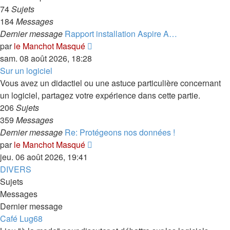
74
Sujets
184
Messages
Dernier message
Rapport installation Aspire A…
Consulter
par
le Manchot Masqué
le
sam. 08 août 2026, 18:28
dernier
Sur un logiciel
message
Vous avez un didactiel ou une astuce particulière concernant
un logiciel, partagez votre expérience dans cette partie.
206
Sujets
359
Messages
Dernier message
Re: Protégeons nos données !
Consulter
par
le Manchot Masqué
le
jeu. 06 août 2026, 19:41
dernier
DIVERS
message
Sujets
Messages
Dernier message
Café Lug68