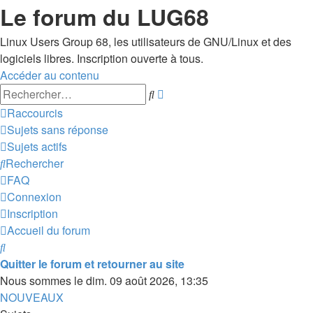
Le forum du LUG68
Linux Users Group 68, les utilisateurs de GNU/Linux et des
logiciels libres. Inscription ouverte à tous.
Accéder au contenu
Recherche
Rechercher
avancée
Raccourcis
Sujets sans réponse
Sujets actifs
Rechercher
FAQ
Connexion
Inscription
Accueil du forum
Rechercher
Quitter le forum et retourner au site
Nous sommes le dim. 09 août 2026, 13:35
NOUVEAUX