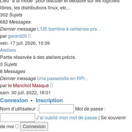
Lieu "à la mode" pour discuter et débattre sur les logiciels
libres, les distributions linux, etc...
302
Sujets
682
Messages
Dernier message
L'UE barrière à certaines pra…
Consulter
par
gerard25
le
ven. 17 juil. 2026, 10:39
dernier
Ateliers
message
Partie réservée à des ateliers précis.
3
Sujets
8
Messages
Dernier message
Une passerelle en RPi...
Consulter
par
le Manchot Masqué
le
sam. 30 juil. 2022, 18:01
dernier
Connexion
•
Inscription
message
Nom d’utilisateur :
Mot de passe :
J’ai oublié mon mot de passe
|
Se souvenir
de moi