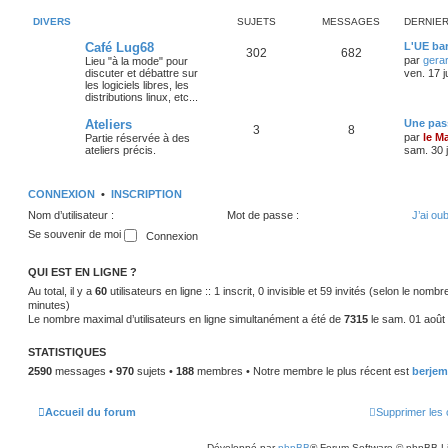
DIVERS
SUJETS
MESSAGES
DERNIE
Café Lug68
L'UE bar
302
682
par
gera
Lieu "à la mode" pour
discuter et débattre sur
ven. 17 j
les logiciels libres, les
distributions linux, etc...
Ateliers
Une pass
3
8
par
le M
Partie réservée à des
ateliers précis.
sam. 30 j
CONNEXION
•
INSCRIPTION
Nom d’utilisateur :
Mot de passe :
J’ai ou
Se souvenir de moi
QUI EST EN LIGNE ?
Au total, il y a
60
utilisateurs en ligne :: 1 inscrit, 0 invisible et 59 invités (selon le nomb
minutes)
Le nombre maximal d’utilisateurs en ligne simultanément a été de
7315
le sam. 01 août
STATISTIQUES
2590
messages •
970
sujets •
188
membres • Notre membre le plus récent est
berjem
Accueil du forum
Supprimer les 
Développé par
phpBB
® Forum Software © phpBB L