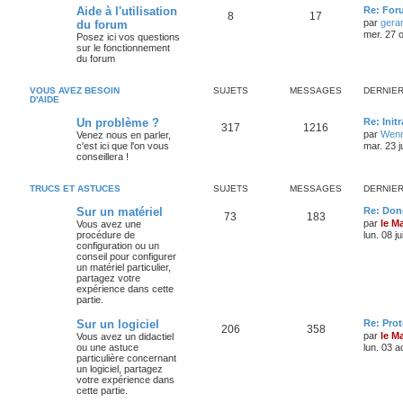
Aide à l'utilisation
Re: For
8
17
par
gera
du forum
mer. 27 o
Posez ici vos questions
sur le fonctionnement
du forum
VOUS AVEZ BESOIN
SUJETS
MESSAGES
DERNIE
D'AIDE
Un problème ?
Re: Init
317
1216
par
Wenn
Venez nous en parler,
c'est ici que l'on vous
mar. 23 j
conseillera !
TRUCS ET ASTUCES
SUJETS
MESSAGES
DERNIE
Sur un matériel
Re: Don
73
183
par
le M
Vous avez une
procédure de
lun. 08 j
configuration ou un
conseil pour configurer
un matériel particulier,
partagez votre
expérience dans cette
partie.
Sur un logiciel
Re: Pro
206
358
par
le M
Vous avez un didactiel
ou une astuce
lun. 03 a
particulière concernant
un logiciel, partagez
votre expérience dans
cette partie.