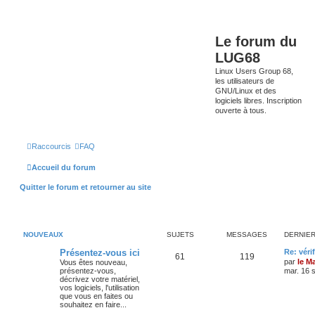
Le forum du
LUG68
Linux Users Group 68,
les utilisateurs de
GNU/Linux et des
logiciels libres. Inscription
ouverte à tous.
Raccourcis
FAQ
Accueil du forum
Quitter le forum et retourner au site
NOUVEAUX
SUJETS
MESSAGES
DERNIE
Présentez-vous ici
Re: véri
61
119
par
le M
Vous êtes nouveau,
présentez-vous,
mar. 16 
décrivez votre matériel,
vos logiciels, l'utilisation
que vous en faites ou
souhaitez en faire...