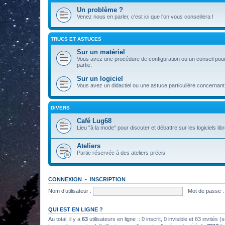
Un problème ?
Venez nous en parler, c'est ici que l'on vous conseillera !
TRUCS ET ASTUCES
Sur un matériel
Vous avez une procédure de configuration ou un conseil pour 
partie.
Sur un logiciel
Vous avez un didactiel ou une astuce particulière concernant 
DIVERS
Café Lug68
Lieu "à la mode" pour discuter et débattre sur les logiciels libre
Ateliers
Partie réservée à des ateliers précis.
CONNEXION
•
INSCRIPTION
Nom d’utilisateur :
Mot de passe :
QUI EST EN LIGNE ?
Au total, il y a
63
utilisateurs en ligne :: 0 inscrit, 0 invisible et 63 invités