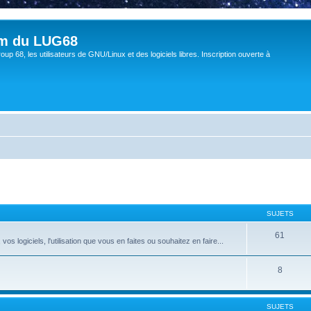
um du LUG68
up 68, les utilisateurs de GNU/Linux et des logiciels libres. Inscription ouverte à
SUJETS
61
 logiciels, l'utilisation que vous en faites ou souhaitez en faire...
8
SUJETS