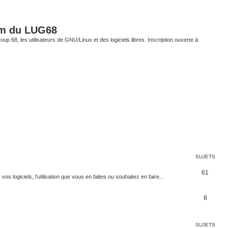
um du LUG68
up 68, les utilisateurs de GNU/Linux et des logiciels libres. Inscription ouverte à
SUJETS
61
 logiciels, l'utilisation que vous en faites ou souhaitez en faire...
8
SUJETS