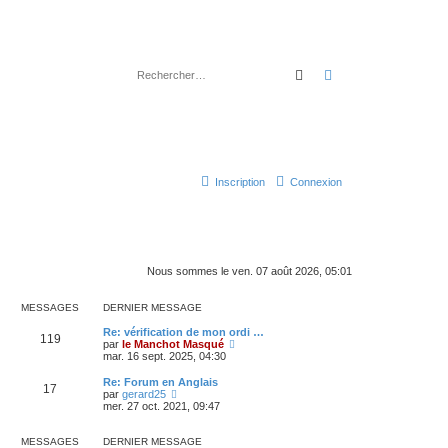
Rechercher
Recherche avancé
Inscription
Connexion
Nous sommes le ven. 07 août 2026, 05:01
MESSAGES
DERNIER MESSAGE
Re: vérification de mon ordi …
119
C
par
le Manchot Masqué
o
mar. 16 sept. 2025, 04:30
n
s
Re: Forum en Anglais
17
u
C
par
gerard25
l
o
mer. 27 oct. 2021, 09:47
t
n
e
s
r
u
MESSAGES
DERNIER MESSAGE