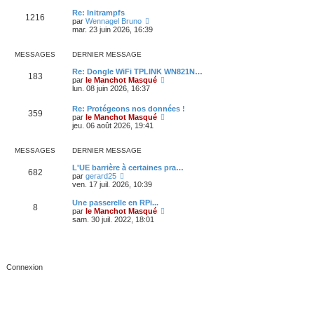
l
l
e
t
Re: Initrampfs
1216
d
e
C
par
Wennagel Bruno
e
r
o
mar. 23 juin 2026, 16:39
r
l
n
n
e
s
i
d
u
MESSAGES
DERNIER MESSAGE
e
e
l
r
r
t
Re: Dongle WiFi TPLINK WN821N…
183
m
n
e
C
par
le Manchot Masqué
e
i
r
o
lun. 08 juin 2026, 16:37
s
e
l
n
s
r
e
s
Re: Protégeons nos données !
a
359
m
d
u
C
par
le Manchot Masqué
g
e
e
l
o
jeu. 06 août 2026, 19:41
e
s
r
t
n
s
n
e
s
a
i
r
u
MESSAGES
DERNIER MESSAGE
g
e
l
l
e
r
e
t
L'UE barrière à certaines pra…
682
m
d
C
e
par
gerard25
e
e
o
r
ven. 17 juil. 2026, 10:39
s
r
n
l
s
n
s
e
Une passerelle en RPi...
a
i
8
u
d
C
par
le Manchot Masqué
g
e
l
e
o
sam. 30 juil. 2022, 18:01
e
r
t
r
n
m
e
n
s
e
r
i
u
s
l
e
l
s
e
r
t
a
d
m
e
g
e
e
r
e
r
s
l
n
s
e
i
a
d
e
g
e