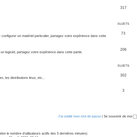
317
SUJETS
73
configurer un matériel particulier, partagez votre expérience dans cette
206
un logiciel, partagez votre expérience dans cette partie.
SUJETS
302
s, les distributions linux, etc...
3
J’ai oublié mon mot de passe
|
Se souvenir de moi
 (selon le nombre d’utilisateurs actifs des 5 dernières minutes)