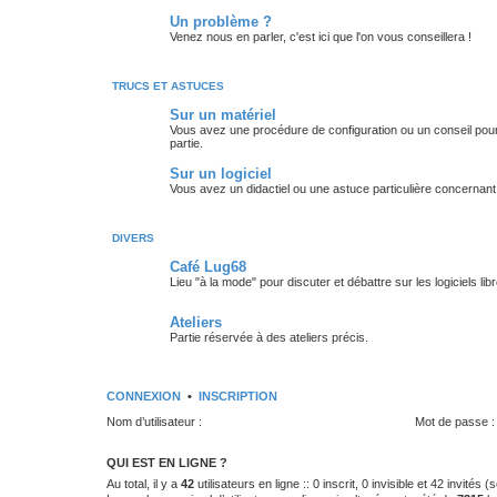
Un problème ?
Venez nous en parler, c'est ici que l'on vous conseillera !
TRUCS ET ASTUCES
Sur un matériel
Vous avez une procédure de configuration ou un conseil pour 
partie.
Sur un logiciel
Vous avez un didactiel ou une astuce particulière concernant 
DIVERS
Café Lug68
Lieu "à la mode" pour discuter et débattre sur les logiciels libre
Ateliers
Partie réservée à des ateliers précis.
CONNEXION
•
INSCRIPTION
Nom d’utilisateur :
Mot de passe :
QUI EST EN LIGNE ?
Au total, il y a
42
utilisateurs en ligne :: 0 inscrit, 0 invisible et 42 invités