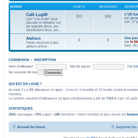
DIVERS
SUJETS
MESSAGES
DERNIE
Café Lug68
L'UE bar
302
682
par
gera
Lieu "à la mode" pour
ven. 17 j
discuter et débattre sur
les logiciels libres, les
distributions linux, etc...
Ateliers
Une pass
3
8
par
le M
Partie réservée à des
sam. 30 j
ateliers précis.
CONNEXION
•
INSCRIPTION
Nom d’utilisateur :
Mot de passe :
J’ai ou
Se souvenir de moi
QUI EST EN LIGNE ?
Au total, il y a
23
utilisateurs en ligne :: 0 inscrit, 0 invisible et 23 invités (selon le nomb
minutes)
Le nombre maximal d’utilisateurs en ligne simultanément a été de
7315
le sam. 01 août
STATISTIQUES
2591
messages •
970
sujets •
188
membres • Notre membre le plus récent est
berjem
Accueil du forum
Supprimer les 
Développé par
phpBB
® Forum Software © phpBB L