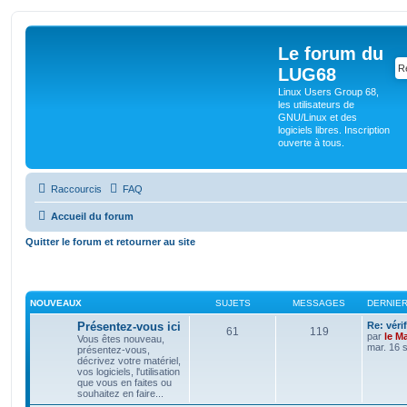
Le forum du
LUG68
Linux Users Group 68,
les utilisateurs de
GNU/Linux et des
logiciels libres. Inscription
ouverte à tous.
Raccourcis
FAQ
Accueil du forum
Quitter le forum et retourner au site
NOUVEAUX
SUJETS
MESSAGES
DERNIE
Présentez-vous ici
Re: véri
61
119
par
le M
Vous êtes nouveau,
mar. 16 
présentez-vous,
décrivez votre matériel,
vos logiciels, l'utilisation
que vous en faites ou
souhaitez en faire...