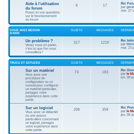
Aide à l'utilisation
Re: For
8
17
par
gera
du forum
mer. 27 o
Posez ici vos questions
sur le fonctionnement
du forum
VOUS AVEZ BESOIN
SUJETS
MESSAGES
DERNIE
D'AIDE
Un problème ?
Re: Init
317
1216
par
Wenn
Venez nous en parler,
mar. 23 j
c'est ici que l'on vous
conseillera !
TRUCS ET ASTUCES
SUJETS
MESSAGES
DERNIE
Sur un matériel
Re: Don
73
183
par
le M
Vous avez une
lun. 08 j
procédure de
configuration ou un
conseil pour configurer
un matériel particulier,
partagez votre
expérience dans cette
partie.
Sur un logiciel
Re: Pro
206
359
par
le M
Vous avez un didactiel
jeu. 06 a
ou une astuce
particulière concernant
un logiciel, partagez
votre expérience dans
cette partie.