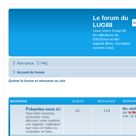
Le forum du
LUG68
Linux Users Group 68,
les utilisateurs de
GNU/Linux et des
logiciels libres. Inscription
ouverte à tous.
Raccourcis
FAQ
Accueil du forum
Quitter le forum et retourner au site
NOUVEAUX
SUJETS
MESSAGES
DERNIE
Présentez-vous ici
Re: véri
61
119
par
le M
Vous êtes nouveau,
mar. 16 
présentez-vous,
décrivez votre matériel,
vos logiciels, l'utilisation
que vous en faites ou
souhaitez en faire...