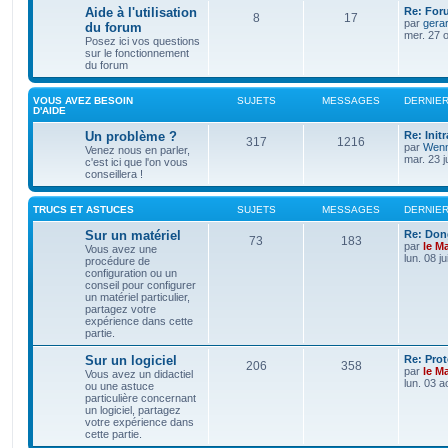
Aide à l'utilisation
Re: For
8
17
par
gera
du forum
mer. 27 o
Posez ici vos questions
sur le fonctionnement
du forum
VOUS AVEZ BESOIN
SUJETS
MESSAGES
DERNIE
D'AIDE
Un problème ?
Re: Init
317
1216
par
Wenn
Venez nous en parler,
mar. 23 j
c'est ici que l'on vous
conseillera !
TRUCS ET ASTUCES
SUJETS
MESSAGES
DERNIE
Sur un matériel
Re: Don
73
183
par
le M
Vous avez une
lun. 08 j
procédure de
configuration ou un
conseil pour configurer
un matériel particulier,
partagez votre
expérience dans cette
partie.
Sur un logiciel
Re: Pro
206
358
par
le M
Vous avez un didactiel
lun. 03 a
ou une astuce
particulière concernant
un logiciel, partagez
votre expérience dans
cette partie.