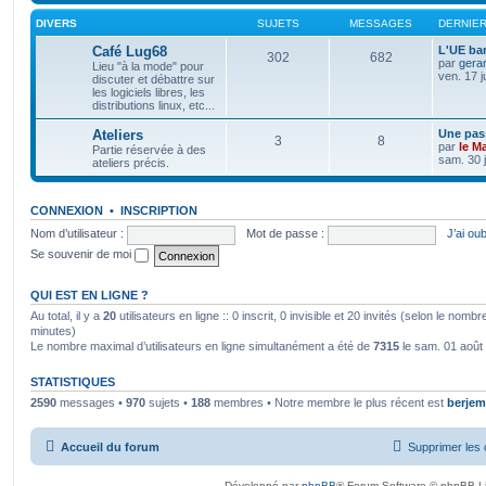
DIVERS
SUJETS
MESSAGES
DERNIE
Café Lug68
L'UE bar
302
682
par
gera
Lieu "à la mode" pour
ven. 17 j
discuter et débattre sur
les logiciels libres, les
distributions linux, etc...
Ateliers
Une pass
3
8
par
le M
Partie réservée à des
sam. 30 j
ateliers précis.
CONNEXION
•
INSCRIPTION
Nom d’utilisateur :
Mot de passe :
J’ai ou
Se souvenir de moi
QUI EST EN LIGNE ?
Au total, il y a
20
utilisateurs en ligne :: 0 inscrit, 0 invisible et 20 invités (selon le nomb
minutes)
Le nombre maximal d’utilisateurs en ligne simultanément a été de
7315
le sam. 01 août
STATISTIQUES
2590
messages •
970
sujets •
188
membres • Notre membre le plus récent est
berjem
Accueil du forum
Supprimer les 
Développé par
phpBB
® Forum Software © phpBB L