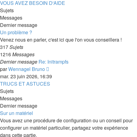
dernier
VOUS AVEZ BESOIN D'AIDE
message
Sujets
Messages
Dernier message
Un problème ?
Venez nous en parler, c'est ici que l'on vous conseillera !
317
Sujets
1216
Messages
Dernier message
Re: Initrampfs
Consulter
par
Wennagel Bruno
le
mar. 23 juin 2026, 16:39
dernier
TRUCS ET ASTUCES
message
Sujets
Messages
Dernier message
Sur un matériel
Vous avez une procédure de configuration ou un conseil pour
configurer un matériel particulier, partagez votre expérience
dans cette partie.