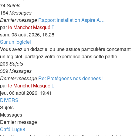
74
Sujets
184
Messages
Dernier message
Rapport installation Aspire A…
Consulter
par
le Manchot Masqué
le
sam. 08 août 2026, 18:28
dernier
Sur un logiciel
message
Vous avez un didactiel ou une astuce particulière concernant
un logiciel, partagez votre expérience dans cette partie.
206
Sujets
359
Messages
Dernier message
Re: Protégeons nos données !
Consulter
par
le Manchot Masqué
le
jeu. 06 août 2026, 19:41
dernier
DIVERS
message
Sujets
Messages
Dernier message
Café Lug68