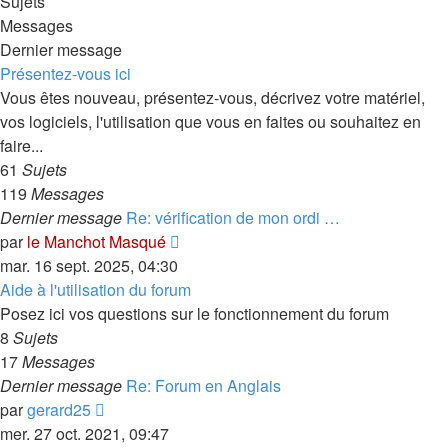
Sujets
Messages
Dernier message
Présentez-vous ici
Vous êtes nouveau, présentez-vous, décrivez votre matériel,
vos logiciels, l'utilisation que vous en faites ou souhaitez en
faire...
61
Sujets
119
Messages
Dernier message
Re: vérification de mon ordi …
Consulter
par
le Manchot Masqué
le
mar. 16 sept. 2025, 04:30
dernier
Aide à l'utilisation du forum
message
Posez ici vos questions sur le fonctionnement du forum
8
Sujets
17
Messages
Dernier message
Re: Forum en Anglais
Consulter
par
gerard25
le
mer. 27 oct. 2021, 09:47