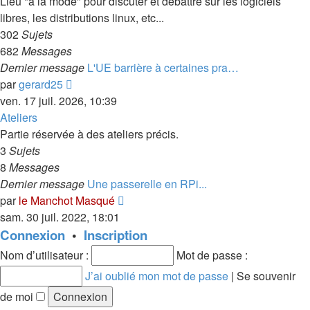
Lieu "à la mode" pour discuter et débattre sur les logiciels
libres, les distributions linux, etc...
302
Sujets
682
Messages
Dernier message
L'UE barrière à certaines pra…
Consulter
par
gerard25
le
ven. 17 juil. 2026, 10:39
dernier
Ateliers
message
Partie réservée à des ateliers précis.
3
Sujets
8
Messages
Dernier message
Une passerelle en RPi...
Consulter
par
le Manchot Masqué
le
sam. 30 juil. 2022, 18:01
dernier
Connexion
•
Inscription
message
Nom d’utilisateur :
Mot de passe :
J’ai oublié mon mot de passe
|
Se souvenir
de moi