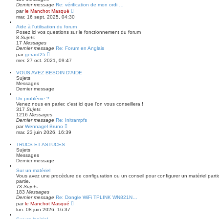
Dernier message
Re: vérification de mon ordi …
C
par
le Manchot Masqué
o
mar. 16 sept. 2025, 04:30
n
s
Aide à l'utilisation du forum
u
Posez ici vos questions sur le fonctionnement du forum
l
8
Sujets
t
17
Messages
e
Dernier message
Re: Forum en Anglais
r
C
par
gerard25
l
o
mer. 27 oct. 2021, 09:47
e
n
d
s
VOUS AVEZ BESOIN D'AIDE
e
u
Sujets
r
l
Messages
n
t
Dernier message
i
e
e
r
Un problème ?
r
l
Venez nous en parler, c'est ici que l'on vous conseillera !
m
e
317
Sujets
e
d
1216
Messages
s
e
Dernier message
Re: Initrampfs
s
r
C
par
Wennagel Bruno
a
n
o
mar. 23 juin 2026, 16:39
g
i
n
e
e
s
TRUCS ET ASTUCES
r
u
Sujets
m
l
Messages
e
t
Dernier message
s
e
s
r
Sur un matériel
a
l
Vous avez une procédure de configuration ou un conseil pour configurer un matériel partic
g
e
partie.
e
d
73
Sujets
e
183
Messages
r
Dernier message
Re: Dongle WiFi TPLINK WN821N…
n
C
par
le Manchot Masqué
i
o
lun. 08 juin 2026, 16:37
e
n
r
s