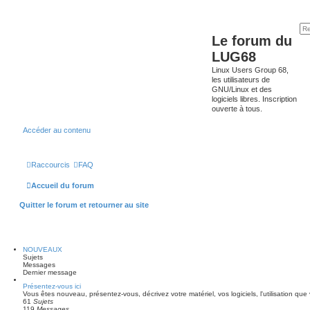
Le forum du
LUG68
Linux Users Group 68,
les utilisateurs de
GNU/Linux et des
logiciels libres. Inscription
ouverte à tous.
Accéder au contenu
Raccourcis
FAQ
Accueil du forum
Quitter le forum et retourner au site
NOUVEAUX
Sujets
Messages
Dernier message
Présentez-vous ici
Vous êtes nouveau, présentez-vous, décrivez votre matériel, vos logiciels, l'utilisation que 
61
Sujets
119
Messages