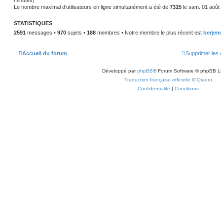
minutes)
g
i
Le nombre maximal d’utilisateurs en ligne simultanément a été de
7315
le sam. 01 août
e
e
r
m
STATISTIQUES
e
s
2591
messages •
970
sujets •
188
membres • Notre membre le plus récent est
berjem
s
a
g
e
Accueil du forum
Supprimer les 
Développé par
phpBB
® Forum Software © phpBB L
Traduction française officielle
©
Qiaeru
Confidentialité
|
Conditions