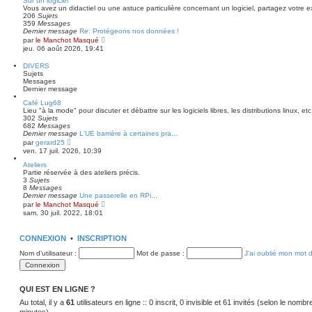
Sur un logiciel
m
u
Vous avez un didactiel ou une astuce particulière concernant un logiciel, partagez votre e
e
l
206
Sujets
s
t
359
Messages
s
e
Dernier message
Re: Protégeons nos données !
a
r
C
par
le Manchot Masqué
g
l
o
jeu. 06 août 2026, 19:41
e
e
n
d
s
DIVERS
e
u
Sujets
r
l
Messages
n
t
Dernier message
i
e
e
r
Café Lug68
r
l
Lieu "à la mode" pour discuter et débattre sur les logiciels libres, les distributions linux, etc.
m
e
302
Sujets
e
d
682
Messages
s
e
Dernier message
L'UE barrière à certaines pra…
s
r
C
par
gerard25
a
n
o
ven. 17 juil. 2026, 10:39
g
i
n
e
e
s
Ateliers
r
u
Partie réservée à des ateliers précis.
m
l
3
Sujets
e
t
8
Messages
s
e
Dernier message
Une passerelle en RPi...
s
r
C
par
le Manchot Masqué
a
l
o
sam. 30 juil. 2022, 18:01
g
e
n
e
d
s
e
u
CONNEXION
•
INSCRIPTION
r
l
n
t
Nom d’utilisateur :
Mot de passe :
J’ai oublié mon mot 
i
e
e
r
r
l
m
e
e
d
QUI EST EN LIGNE ?
s
e
s
Au total, il y a
61
utilisateurs en ligne :: 0 inscrit, 0 invisible et 61 invités (selon le nomb
r
a
n