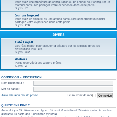
Vous avez une procédure de configuration ou un conseil pour configurer un
matériel particulier, partagez votre expérience dans cette partie.
Sujets :
73
Sur un logiciel
Vous avez un didactiel ou une astuce particulière concernant un logiciel,
partagez votre expérience dans cette partie.
Sujets :
206
DIVERS
Café Lug68
Lieu "à la mode" pour discuter et débattre sur les logiciels libres, les
distributions linux, etc...
Sujets :
302
Ateliers
Partie réservée à des ateliers précis.
Sujets :
3
CONNEXION
•
INSCRIPTION
Nom d’utilisateur :
Mot de passe :
J’ai oublié mon mot de passe
Se souvenir de moi
QUI EST EN LIGNE ?
Au total, il y a
35
utilisateurs en ligne :: 0 inscrit, 0 invisible et 35 invités (selon le nombre
d’utilisateurs actifs des 5 dernières minutes)