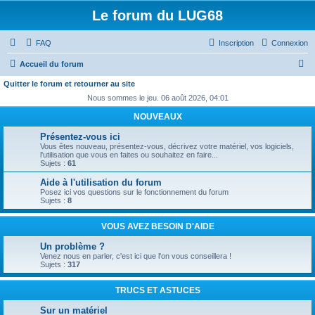
Le forum du LUG68
FAQ
Inscription
Connexion
R
Accueil du forum
e
Quitter le forum et retourner au site
c
Nous sommes le jeu. 06 août 2026, 04:01
h
NOUVEAUX
e
Présentez-vous ici
Vous êtes nouveau, présentez-vous, décrivez votre matériel, vos logiciels,
r
l'utilisation que vous en faites ou souhaitez en faire...
Sujets :
61
c
Aide à l'utilisation du forum
h
Posez ici vos questions sur le fonctionnement du forum
e
Sujets :
8
r
VOUS AVEZ BESOIN D'AIDE
Un problème ?
Venez nous en parler, c'est ici que l'on vous conseillera !
Sujets :
317
TRUCS ET ASTUCES
Sur un matériel