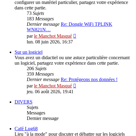
configurer un matériel particulier, partagez votre expérience
dans cette partie.
73
Sujets
183
Messages
Dernier message
Re: Dongle WiFi TPLINK
WN821N…
Consulter
par
le Manchot Masqué
le
lun. 08 juin 2026, 16:37
dernier
message
Sur un logiciel
Vous avez un didactiel ou une astuce particulière concernant
un logiciel, partagez votre expérience dans cette partie.
206
Sujets
359
Messages
Dernier message
Re: Protégeons nos données !
Consulter
par
le Manchot Masqué
le
jeu. 06 août 2026, 19:41
dernier
message
DIVERS
Sujets
Messages
Dernier message
Café Lug68
Lieu "à la mode" pour discuter et débattre sur les logiciels