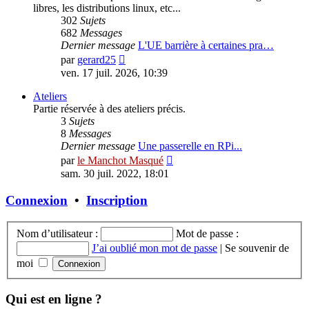
libres, les distributions linux, etc...
302
Sujets
682
Messages
Dernier message
L'UE barrière à certaines pra…
Consulter
par
gerard25
le
ven. 17 juil. 2026, 10:39
dernier
message
Ateliers
Partie réservée à des ateliers précis.
3
Sujets
8
Messages
Dernier message
Une passerelle en RPi...
Consulter
par
le Manchot Masqué
le
sam. 30 juil. 2022, 18:01
dernier
message
Connexion
•
Inscription
Nom d’utilisateur :
Mot de passe :
J’ai oublié mon mot de passe
|
Se souvenir de
moi
Qui est en ligne ?