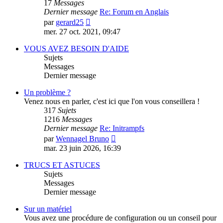
17
Messages
Dernier message
Re: Forum en Anglais
Consulter
par
gerard25
le
mer. 27 oct. 2021, 09:47
dernier
message
VOUS AVEZ BESOIN D'AIDE
Sujets
Messages
Dernier message
Un problème ?
Venez nous en parler, c'est ici que l'on vous conseillera !
317
Sujets
1216
Messages
Dernier message
Re: Initrampfs
Consulter
par
Wennagel Bruno
le
mar. 23 juin 2026, 16:39
dernier
message
TRUCS ET ASTUCES
Sujets
Messages
Dernier message
Sur un matériel
Vous avez une procédure de configuration ou un conseil pour