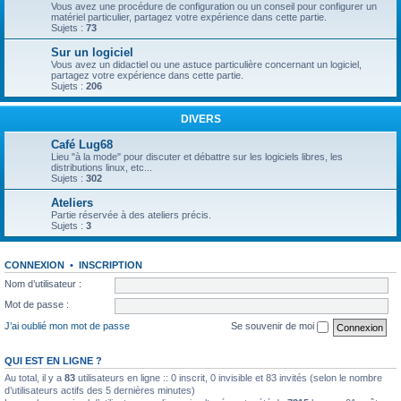
Vous avez une procédure de configuration ou un conseil pour configurer un
matériel particulier, partagez votre expérience dans cette partie.
Sujets :
73
Sur un logiciel
Vous avez un didactiel ou une astuce particulière concernant un logiciel,
partagez votre expérience dans cette partie.
Sujets :
206
DIVERS
Café Lug68
Lieu "à la mode" pour discuter et débattre sur les logiciels libres, les
distributions linux, etc...
Sujets :
302
Ateliers
Partie réservée à des ateliers précis.
Sujets :
3
CONNEXION
•
INSCRIPTION
Nom d’utilisateur :
Mot de passe :
J’ai oublié mon mot de passe
Se souvenir de moi
QUI EST EN LIGNE ?
Au total, il y a
83
utilisateurs en ligne :: 0 inscrit, 0 invisible et 83 invités (selon le nombre
d’utilisateurs actifs des 5 dernières minutes)