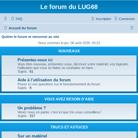
Le forum du LUG68
FAQ
Inscription
Connexion
R
Accueil du forum
e
Quitter le forum et retourner au site
c
Nous sommes le jeu. 06 août 2026, 04:22
h
NOUVEAUX
e
Présentez-vous ici
Vous êtes nouveau, présentez-vous, décrivez votre matériel, vos logiciels,
r
l'utilisation que vous en faites ou souhaitez en faire...
Sujets :
61
c
Aide à l'utilisation du forum
h
Posez ici vos questions sur le fonctionnement du forum
e
Sujets :
8
r
VOUS AVEZ BESOIN D'AIDE
Un problème ?
Venez nous en parler, c'est ici que l'on vous conseillera !
Sujets :
317
TRUCS ET ASTUCES
Sur un matériel