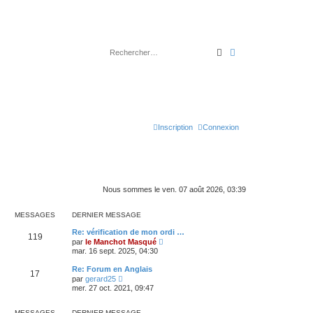
Rechercher
Recherche avancé
Inscription
Connexion
Nous sommes le ven. 07 août 2026, 03:39
MESSAGES
DERNIER MESSAGE
Re: vérification de mon ordi …
119
C
par
le Manchot Masqué
o
mar. 16 sept. 2025, 04:30
n
s
Re: Forum en Anglais
17
u
C
par
gerard25
l
o
mer. 27 oct. 2021, 09:47
t
n
e
s
r
u
MESSAGES
DERNIER MESSAGE