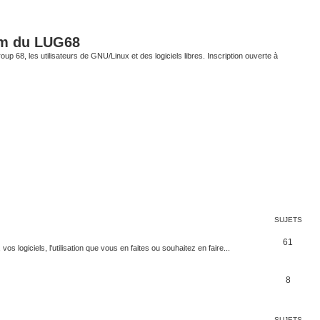
um du LUG68
up 68, les utilisateurs de GNU/Linux et des logiciels libres. Inscription ouverte à
SUJETS
61
 logiciels, l'utilisation que vous en faites ou souhaitez en faire...
8
SUJETS