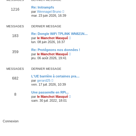
l
l
e
t
Re: Initrampfs
d
1216
e
C
par
Wennagel Bruno
e
r
o
mar. 23 juin 2026, 16:39
r
l
n
n
e
s
i
d
u
MESSAGES
DERNIER MESSAGE
e
e
l
r
r
t
Re: Dongle WiFi TPLINK WN821N…
m
n
183
e
C
e
par
le Manchot Masqué
i
r
o
s
lun. 08 juin 2026, 16:37
e
l
n
s
r
e
s
a
Re: Protégeons nos données !
m
d
359
u
g
C
e
par
le Manchot Masqué
e
l
e
o
s
jeu. 06 août 2026, 19:41
r
t
n
s
n
e
s
a
i
r
u
g
MESSAGES
DERNIER MESSAGE
e
l
l
e
r
e
t
L'UE barrière à certaines pra…
m
d
682
e
C
e
par
gerard25
e
r
o
s
ven. 17 juil. 2026, 10:39
r
l
n
s
n
e
s
a
i
Une passerelle en RPi...
d
8
u
g
e
C
par
le Manchot Masqué
e
l
e
r
o
sam. 30 juil. 2022, 18:01
r
t
m
n
n
e
e
s
i
r
s
u
e
l
s
l
r
e
a
t
m
d
g
e
e
e
e
r
s
r
l
s
n
e
a
i
d