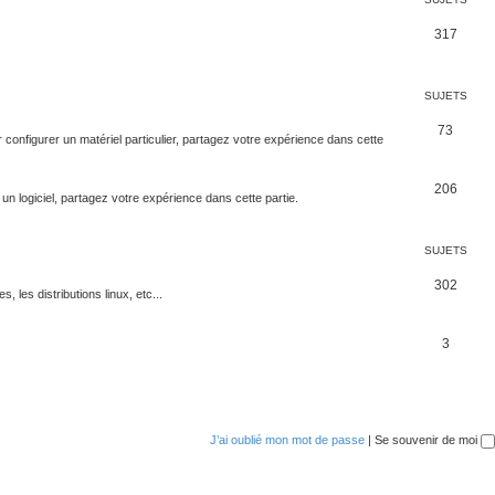
317
SUJETS
73
configurer un matériel particulier, partagez votre expérience dans cette
206
un logiciel, partagez votre expérience dans cette partie.
SUJETS
302
s, les distributions linux, etc...
3
J’ai oublié mon mot de passe
|
Se souvenir de moi