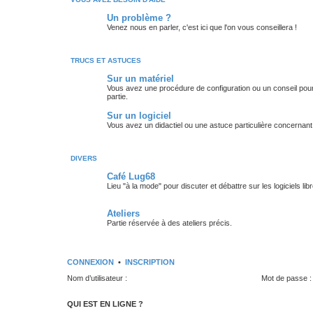
Un problème ?
Venez nous en parler, c'est ici que l'on vous conseillera !
TRUCS ET ASTUCES
Sur un matériel
Vous avez une procédure de configuration ou un conseil pour 
partie.
Sur un logiciel
Vous avez un didactiel ou une astuce particulière concernant 
DIVERS
Café Lug68
Lieu "à la mode" pour discuter et débattre sur les logiciels libre
Ateliers
Partie réservée à des ateliers précis.
CONNEXION
•
INSCRIPTION
Nom d’utilisateur :
Mot de passe :
QUI EST EN LIGNE ?