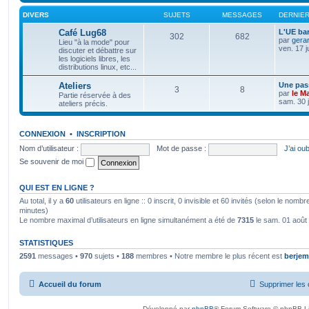
DIVERS
SUJETS
MESSAGES
DERNIE
Café Lug68
L'UE bar
302
682
par
gera
Lieu "à la mode" pour
ven. 17 j
discuter et débattre sur
les logiciels libres, les
distributions linux, etc...
Ateliers
Une pass
3
8
par
le M
Partie réservée à des
sam. 30 j
ateliers précis.
CONNEXION
•
INSCRIPTION
Nom d’utilisateur :
Mot de passe :
J’ai ou
Se souvenir de moi
QUI EST EN LIGNE ?
Au total, il y a
60
utilisateurs en ligne :: 0 inscrit, 0 invisible et 60 invités (selon le nomb
minutes)
Le nombre maximal d’utilisateurs en ligne simultanément a été de
7315
le sam. 01 août
STATISTIQUES
2591
messages •
970
sujets •
188
membres • Notre membre le plus récent est
berjem
Accueil du forum
Supprimer les 
Développé par
phpBB
® Forum Software © phpBB L