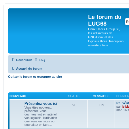
Le forum du
LUG68
Linux Users Group 68,
les utilisateurs de
GNU/Linux et des
logiciels libres. Inscription
ouverte à tous.
Raccourcis
FAQ
Accueil du forum
Quitter le forum et retourner au site
NOUVEAUX
SUJETS
MESSAGES
DERNIE
Présentez-vous ici
Re: véri
61
119
par
le M
Vous êtes nouveau,
mar. 16 
présentez-vous,
décrivez votre matériel,
vos logiciels, l'utilisation
que vous en faites ou
souhaitez en faire...