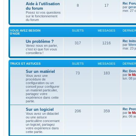
Aide à l'utilisation
Re: For
8
17
par
gera
du forum
mer. 27 o
Posez ici vos questions
sur le fonctionnement
du forum
VOUS AVEZ BESOIN
SUJETS
MESSAGES
DERNIE
D'AIDE
Un problème ?
Re: Init
317
1216
par
Wenn
Venez nous en parler,
mar. 23 j
c'est ici que l'on vous
conseillera !
TRUCS ET ASTUCES
SUJETS
MESSAGES
DERNIE
Sur un matériel
Re: Don
73
183
par
le M
Vous avez une
lun. 08 j
procédure de
configuration ou un
conseil pour configurer
un matériel particulier,
partagez votre
expérience dans cette
partie.
Sur un logiciel
Re: Pro
206
359
par
le M
Vous avez un didactiel
jeu. 06 a
ou une astuce
particulière concernant
un logiciel, partagez
votre expérience dans
cette partie.