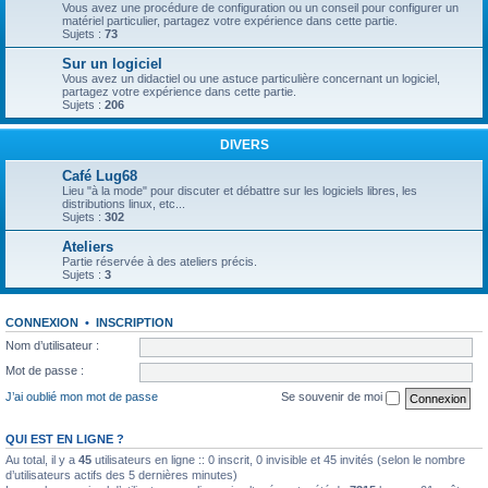
Vous avez une procédure de configuration ou un conseil pour configurer un
matériel particulier, partagez votre expérience dans cette partie.
Sujets :
73
Sur un logiciel
Vous avez un didactiel ou une astuce particulière concernant un logiciel,
partagez votre expérience dans cette partie.
Sujets :
206
DIVERS
Café Lug68
Lieu "à la mode" pour discuter et débattre sur les logiciels libres, les
distributions linux, etc...
Sujets :
302
Ateliers
Partie réservée à des ateliers précis.
Sujets :
3
CONNEXION
•
INSCRIPTION
Nom d’utilisateur :
Mot de passe :
J’ai oublié mon mot de passe
Se souvenir de moi
QUI EST EN LIGNE ?
Au total, il y a
45
utilisateurs en ligne :: 0 inscrit, 0 invisible et 45 invités (selon le nombre
d’utilisateurs actifs des 5 dernières minutes)