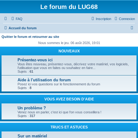
Le forum du LUG68
FAQ
Inscription
Connexion
R
Accueil du forum
e
Quitter le forum et retourner au site
c
Nous sommes le jeu. 06 août 2026, 19:01
h
NOUVEAUX
e
Présentez-vous ici
Vous êtes nouveau, présentez-vous, décrivez votre matériel, vos logiciels,
r
l'utilisation que vous en faites ou souhaitez en faire...
Sujets :
61
c
Aide à l'utilisation du forum
h
Posez ici vos questions sur le fonctionnement du forum
e
Sujets :
8
r
VOUS AVEZ BESOIN D'AIDE
Un problème ?
Venez nous en parler, c'est ici que l'on vous conseillera !
Sujets :
317
TRUCS ET ASTUCES
Sur un matériel