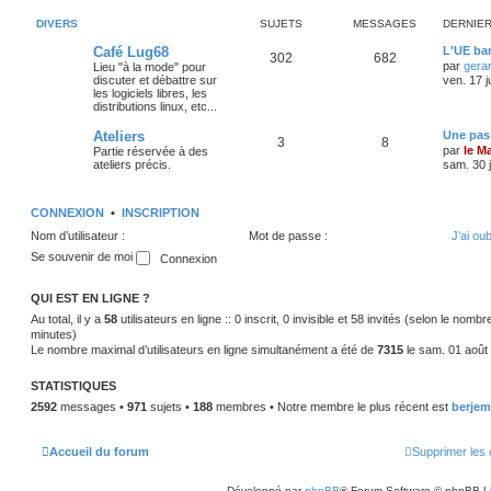
DIVERS
SUJETS
MESSAGES
DERNIE
Café Lug68
L'UE bar
302
682
par
gera
Lieu "à la mode" pour
discuter et débattre sur
ven. 17 j
les logiciels libres, les
distributions linux, etc...
Ateliers
Une pass
3
8
par
le M
Partie réservée à des
ateliers précis.
sam. 30 j
CONNEXION
•
INSCRIPTION
Nom d’utilisateur :
Mot de passe :
J’ai ou
Se souvenir de moi
QUI EST EN LIGNE ?
Au total, il y a
58
utilisateurs en ligne :: 0 inscrit, 0 invisible et 58 invités (selon le nomb
minutes)
Le nombre maximal d’utilisateurs en ligne simultanément a été de
7315
le sam. 01 août
STATISTIQUES
2592
messages •
971
sujets •
188
membres • Notre membre le plus récent est
berjem
Accueil du forum
Supprimer les 
Développé par
phpBB
® Forum Software © phpBB L