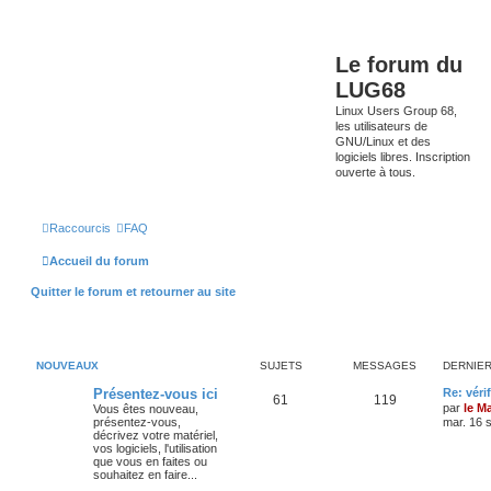
Le forum du
LUG68
Linux Users Group 68,
les utilisateurs de
GNU/Linux et des
logiciels libres. Inscription
ouverte à tous.
Raccourcis
FAQ
Accueil du forum
Quitter le forum et retourner au site
NOUVEAUX
SUJETS
MESSAGES
DERNIE
Présentez-vous ici
Re: véri
61
119
par
le M
Vous êtes nouveau,
présentez-vous,
mar. 16 
décrivez votre matériel,
vos logiciels, l'utilisation
que vous en faites ou
souhaitez en faire...