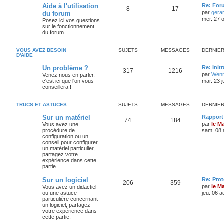
Aide à l'utilisation
Re: For
8
17
par
gera
du forum
mer. 27 o
Posez ici vos questions
sur le fonctionnement
du forum
VOUS AVEZ BESOIN
SUJETS
MESSAGES
DERNIE
D'AIDE
Un problème ?
Re: Init
317
1216
par
Wenn
Venez nous en parler,
c'est ici que l'on vous
mar. 23 j
conseillera !
TRUCS ET ASTUCES
SUJETS
MESSAGES
DERNIE
Sur un matériel
Rapport 
74
184
par
le M
Vous avez une
procédure de
sam. 08 
configuration ou un
conseil pour configurer
un matériel particulier,
partagez votre
expérience dans cette
partie.
Sur un logiciel
Re: Pro
206
359
par
le M
Vous avez un didactiel
ou une astuce
jeu. 06 a
particulière concernant
un logiciel, partagez
votre expérience dans
cette partie.