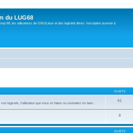
um du LUG68
up 68, les utilisateurs de GNU/Linux et des logiciels libres. Inscription ouverte à
SUJETS
61
 logiciels, l'utilisation que vous en faites ou souhaitez en faire...
8
SUJETS