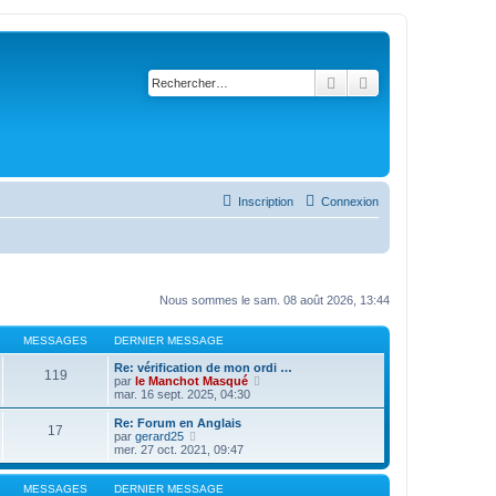
Rechercher
Recherche avancé
Inscription
Connexion
Nous sommes le sam. 08 août 2026, 13:44
MESSAGES
DERNIER MESSAGE
Re: vérification de mon ordi …
119
C
par
le Manchot Masqué
o
mar. 16 sept. 2025, 04:30
n
s
Re: Forum en Anglais
17
u
C
par
gerard25
l
o
mer. 27 oct. 2021, 09:47
t
n
e
s
r
u
MESSAGES
DERNIER MESSAGE