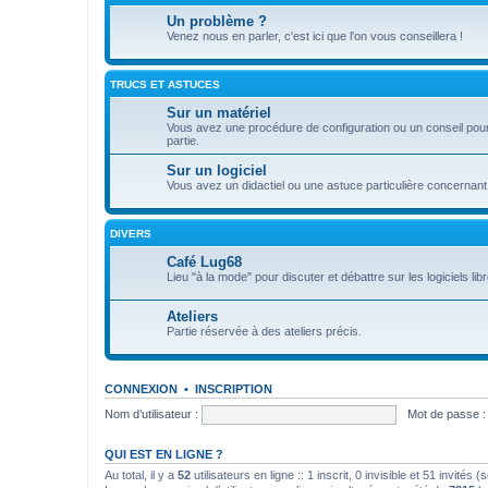
Un problème ?
Venez nous en parler, c'est ici que l'on vous conseillera !
TRUCS ET ASTUCES
Sur un matériel
Vous avez une procédure de configuration ou un conseil pour 
partie.
Sur un logiciel
Vous avez un didactiel ou une astuce particulière concernant 
DIVERS
Café Lug68
Lieu "à la mode" pour discuter et débattre sur les logiciels libre
Ateliers
Partie réservée à des ateliers précis.
CONNEXION
•
INSCRIPTION
Nom d’utilisateur :
Mot de passe :
QUI EST EN LIGNE ?
Au total, il y a
52
utilisateurs en ligne :: 1 inscrit, 0 invisible et 51 invités