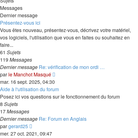
Sujets
Messages
Dernier message
Présentez-vous ici
Vous êtes nouveau, présentez-vous, décrivez votre matériel,
vos logiciels, l'utilisation que vous en faites ou souhaitez en
faire...
61
Sujets
119
Messages
Dernier message
Re: vérification de mon ordi …
Consulter
par
le Manchot Masqué
le
mar. 16 sept. 2025, 04:30
dernier
Aide à l'utilisation du forum
message
Posez ici vos questions sur le fonctionnement du forum
8
Sujets
17
Messages
Dernier message
Re: Forum en Anglais
Consulter
par
gerard25
le
mer. 27 oct. 2021, 09:47