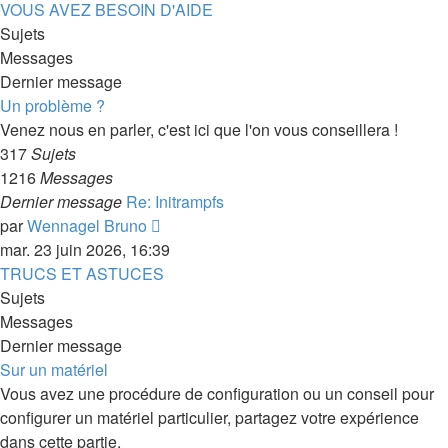
dernier
VOUS AVEZ BESOIN D'AIDE
message
Sujets
Messages
Dernier message
Un problème ?
Venez nous en parler, c'est ici que l'on vous conseillera !
317
Sujets
1216
Messages
Dernier message
Re: Initrampfs
Consulter
par
Wennagel Bruno
le
mar. 23 juin 2026, 16:39
dernier
TRUCS ET ASTUCES
message
Sujets
Messages
Dernier message
Sur un matériel
Vous avez une procédure de configuration ou un conseil pour
configurer un matériel particulier, partagez votre expérience
dans cette partie.