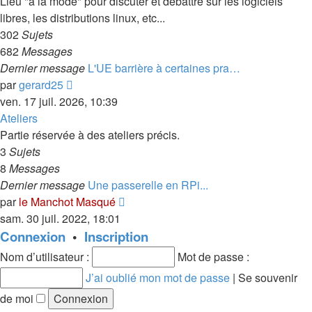
Lieu "à la mode" pour discuter et débattre sur les logiciels
libres, les distributions linux, etc...
302
Sujets
682
Messages
Dernier message
L'UE barrière à certaines pra…
Consulter
par
gerard25
le
ven. 17 juil. 2026, 10:39
dernier
Ateliers
message
Partie réservée à des ateliers précis.
3
Sujets
8
Messages
Dernier message
Une passerelle en RPi...
Consulter
par
le Manchot Masqué
le
sam. 30 juil. 2022, 18:01
dernier
Connexion
•
Inscription
message
Nom d’utilisateur :
Mot de passe :
J’ai oublié mon mot de passe
|
Se souvenir
de moi