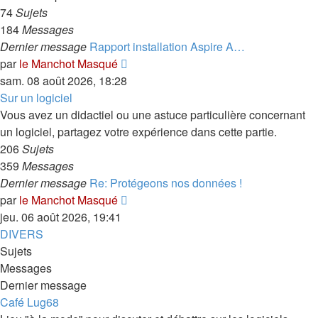
74
Sujets
184
Messages
Dernier message
Rapport installation Aspire A…
Consulter
par
le Manchot Masqué
le
sam. 08 août 2026, 18:28
dernier
Sur un logiciel
message
Vous avez un didactiel ou une astuce particulière concernant
un logiciel, partagez votre expérience dans cette partie.
206
Sujets
359
Messages
Dernier message
Re: Protégeons nos données !
Consulter
par
le Manchot Masqué
le
jeu. 06 août 2026, 19:41
dernier
DIVERS
message
Sujets
Messages
Dernier message
Café Lug68