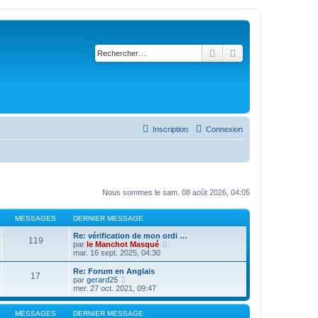
Rechercher
Recherche avancé
Inscription
Connexion
Nous sommes le sam. 08 août 2026, 04:05
MESSAGES
DERNIER MESSAGE
Re: vérification de mon ordi …
119
C
par
le Manchot Masqué
o
mar. 16 sept. 2025, 04:30
n
s
Re: Forum en Anglais
17
u
C
par
gerard25
l
o
mer. 27 oct. 2021, 09:47
t
n
e
s
r
u
MESSAGES
DERNIER MESSAGE