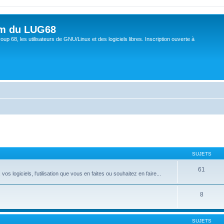
um du LUG68
up 68, les utilisateurs de GNU/Linux et des logiciels libres. Inscription ouverte à
SUJETS
61
 logiciels, l'utilisation que vous en faites ou souhaitez en faire...
8
SUJETS