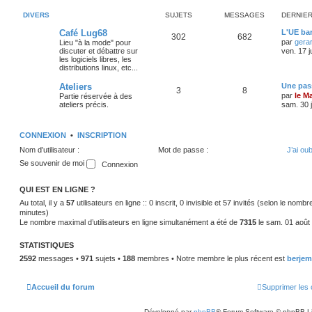
DIVERS
SUJETS
MESSAGES
DERNIE
Café Lug68
L'UE bar
302
682
par
gera
Lieu "à la mode" pour
discuter et débattre sur
ven. 17 j
les logiciels libres, les
distributions linux, etc...
Ateliers
Une pass
3
8
par
le M
Partie réservée à des
ateliers précis.
sam. 30 j
CONNEXION
•
INSCRIPTION
Nom d’utilisateur :
Mot de passe :
J’ai ou
Se souvenir de moi
QUI EST EN LIGNE ?
Au total, il y a
57
utilisateurs en ligne :: 0 inscrit, 0 invisible et 57 invités (selon le nomb
minutes)
Le nombre maximal d’utilisateurs en ligne simultanément a été de
7315
le sam. 01 août
STATISTIQUES
2592
messages •
971
sujets •
188
membres • Notre membre le plus récent est
berjem
Accueil du forum
Supprimer les 
Développé par
phpBB
® Forum Software © phpBB L