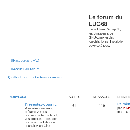
Le forum du
LUG68
Linux Users Group 68,
les utilisateurs de
GNU/Linux et des
logiciels libres. Inscription
ouverte à tous.
Raccourcis
FAQ
Accueil du forum
Quitter le forum et retourner au site
NOUVEAUX
SUJETS
MESSAGES
DERNIE
Présentez-vous ici
Re: véri
61
119
par
le M
Vous êtes nouveau,
présentez-vous,
mar. 16 
décrivez votre matériel,
vos logiciels, l'utilisation
que vous en faites ou
souhaitez en faire...