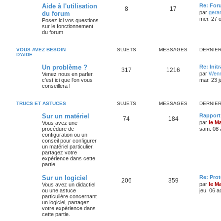
Aide à l'utilisation
Re: For
8
17
par
gera
du forum
mer. 27 o
Posez ici vos questions
sur le fonctionnement
du forum
VOUS AVEZ BESOIN
SUJETS
MESSAGES
DERNIE
D'AIDE
Un problème ?
Re: Init
317
1216
par
Wenn
Venez nous en parler,
c'est ici que l'on vous
mar. 23 j
conseillera !
TRUCS ET ASTUCES
SUJETS
MESSAGES
DERNIE
Sur un matériel
Rapport 
74
184
par
le M
Vous avez une
procédure de
sam. 08 
configuration ou un
conseil pour configurer
un matériel particulier,
partagez votre
expérience dans cette
partie.
Sur un logiciel
Re: Pro
206
359
par
le M
Vous avez un didactiel
ou une astuce
jeu. 06 a
particulière concernant
un logiciel, partagez
votre expérience dans
cette partie.