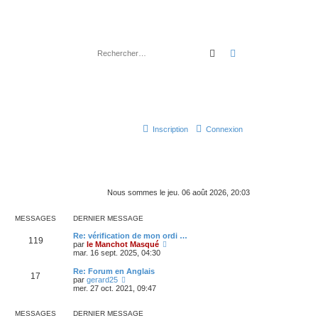
Rechercher
Recherche avancé
Inscription
Connexion
Nous sommes le jeu. 06 août 2026, 20:03
MESSAGES
DERNIER MESSAGE
Re: vérification de mon ordi …
119
C
par
le Manchot Masqué
o
mar. 16 sept. 2025, 04:30
n
s
Re: Forum en Anglais
17
u
C
par
gerard25
l
o
mer. 27 oct. 2021, 09:47
t
n
e
s
r
u
MESSAGES
DERNIER MESSAGE