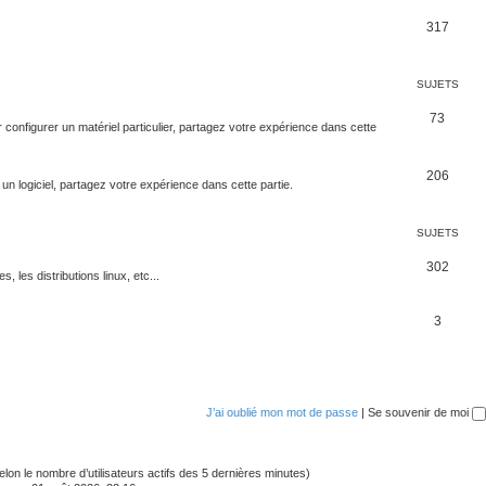
317
SUJETS
73
configurer un matériel particulier, partagez votre expérience dans cette
206
un logiciel, partagez votre expérience dans cette partie.
SUJETS
302
s, les distributions linux, etc...
3
J’ai oublié mon mot de passe
|
Se souvenir de moi
 (selon le nombre d’utilisateurs actifs des 5 dernières minutes)