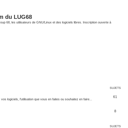
um du LUG68
up 68, les utilisateurs de GNU/Linux et des logiciels libres. Inscription ouverte à
SUJETS
61
 logiciels, l'utilisation que vous en faites ou souhaitez en faire...
8
SUJETS