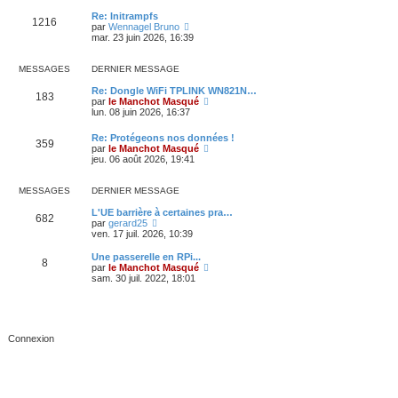
l
l
e
t
Re: Initrampfs
1216
d
e
C
par
Wennagel Bruno
e
r
o
mar. 23 juin 2026, 16:39
r
l
n
n
e
s
i
d
u
MESSAGES
DERNIER MESSAGE
e
e
l
r
r
t
Re: Dongle WiFi TPLINK WN821N…
183
m
n
e
C
par
le Manchot Masqué
e
i
r
o
lun. 08 juin 2026, 16:37
s
e
l
n
s
r
e
s
Re: Protégeons nos données !
a
359
m
d
u
C
par
le Manchot Masqué
g
e
e
l
o
jeu. 06 août 2026, 19:41
e
s
r
t
n
s
n
e
s
a
i
r
u
MESSAGES
DERNIER MESSAGE
g
e
l
l
e
r
e
t
L'UE barrière à certaines pra…
682
m
d
C
e
par
gerard25
e
e
o
r
ven. 17 juil. 2026, 10:39
s
r
n
l
s
n
s
e
Une passerelle en RPi...
a
i
8
u
d
C
par
le Manchot Masqué
g
e
l
e
o
sam. 30 juil. 2022, 18:01
e
r
t
r
n
m
e
n
s
e
r
i
u
s
l
e
l
s
e
r
t
a
d
m
e
g
e
e
r
e
r
s
l
n
s
e
i
a
d
e
g
e