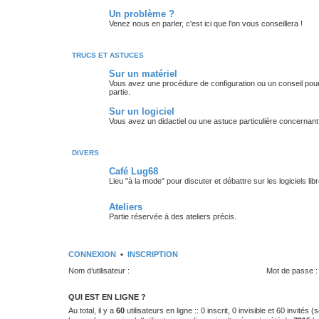
Un problème ?
Venez nous en parler, c'est ici que l'on vous conseillera !
TRUCS ET ASTUCES
Sur un matériel
Vous avez une procédure de configuration ou un conseil pour 
partie.
Sur un logiciel
Vous avez un didactiel ou une astuce particulière concernant 
DIVERS
Café Lug68
Lieu "à la mode" pour discuter et débattre sur les logiciels libre
Ateliers
Partie réservée à des ateliers précis.
CONNEXION
•
INSCRIPTION
Nom d’utilisateur :
Mot de passe :
QUI EST EN LIGNE ?
Au total, il y a
60
utilisateurs en ligne :: 0 inscrit, 0 invisible et 60 invités