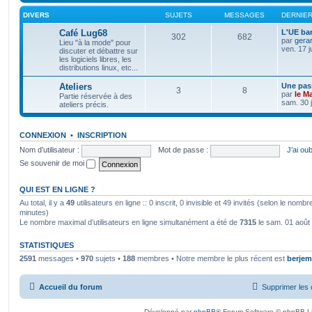
DIVERS
SUJETS
MESSAGES
DERNIE
Café Lug68
L'UE bar
302
682
par
gera
Lieu "à la mode" pour
ven. 17 j
discuter et débattre sur
les logiciels libres, les
distributions linux, etc...
Ateliers
Une pass
3
8
par
le M
Partie réservée à des
sam. 30 j
ateliers précis.
CONNEXION
•
INSCRIPTION
Nom d’utilisateur :
Mot de passe :
J’ai ou
Se souvenir de moi
QUI EST EN LIGNE ?
Au total, il y a
49
utilisateurs en ligne :: 0 inscrit, 0 invisible et 49 invités (selon le nomb
minutes)
Le nombre maximal d’utilisateurs en ligne simultanément a été de
7315
le sam. 01 août
STATISTIQUES
2591
messages •
970
sujets •
188
membres • Notre membre le plus récent est
berjem
Accueil du forum
Supprimer les 
Développé par
phpBB
® Forum Software © phpBB L