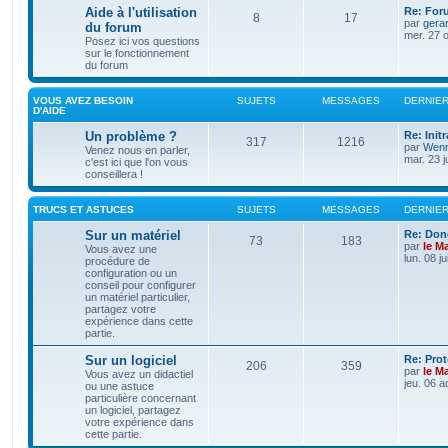
Aide à l'utilisation
Re: For
8
17
par
gera
du forum
mer. 27 o
Posez ici vos questions
sur le fonctionnement
du forum
VOUS AVEZ BESOIN
SUJETS
MESSAGES
DERNIE
D'AIDE
Un problème ?
Re: Init
317
1216
par
Wenn
Venez nous en parler,
mar. 23 j
c'est ici que l'on vous
conseillera !
TRUCS ET ASTUCES
SUJETS
MESSAGES
DERNIE
Sur un matériel
Re: Don
73
183
par
le M
Vous avez une
lun. 08 j
procédure de
configuration ou un
conseil pour configurer
un matériel particulier,
partagez votre
expérience dans cette
partie.
Sur un logiciel
Re: Pro
206
359
par
le M
Vous avez un didactiel
jeu. 06 a
ou une astuce
particulière concernant
un logiciel, partagez
votre expérience dans
cette partie.