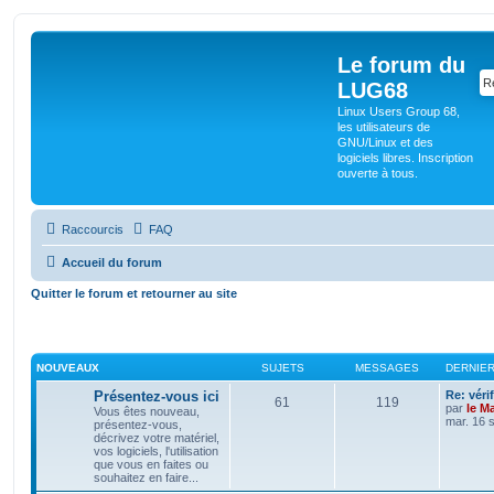
Le forum du
LUG68
Linux Users Group 68,
les utilisateurs de
GNU/Linux et des
logiciels libres. Inscription
ouverte à tous.
Raccourcis
FAQ
Accueil du forum
Quitter le forum et retourner au site
NOUVEAUX
SUJETS
MESSAGES
DERNIE
Présentez-vous ici
Re: véri
61
119
par
le M
Vous êtes nouveau,
mar. 16 
présentez-vous,
décrivez votre matériel,
vos logiciels, l'utilisation
que vous en faites ou
souhaitez en faire...