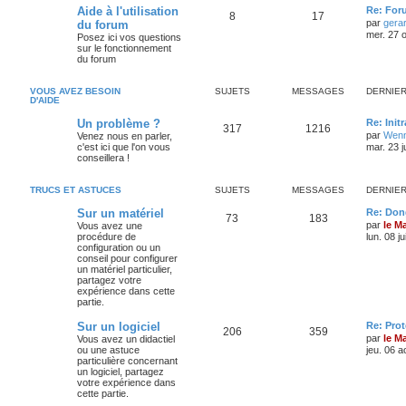
Aide à l'utilisation
Re: For
8
17
par
gera
du forum
mer. 27 o
Posez ici vos questions
sur le fonctionnement
du forum
VOUS AVEZ BESOIN
SUJETS
MESSAGES
DERNIE
D'AIDE
Un problème ?
Re: Init
317
1216
par
Wenn
Venez nous en parler,
c'est ici que l'on vous
mar. 23 j
conseillera !
TRUCS ET ASTUCES
SUJETS
MESSAGES
DERNIE
Sur un matériel
Re: Don
73
183
par
le M
Vous avez une
procédure de
lun. 08 j
configuration ou un
conseil pour configurer
un matériel particulier,
partagez votre
expérience dans cette
partie.
Sur un logiciel
Re: Pro
206
359
par
le M
Vous avez un didactiel
ou une astuce
jeu. 06 a
particulière concernant
un logiciel, partagez
votre expérience dans
cette partie.