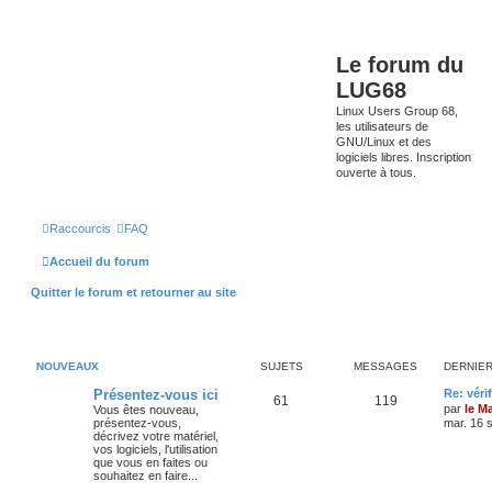
Le forum du
LUG68
Linux Users Group 68,
les utilisateurs de
GNU/Linux et des
logiciels libres. Inscription
ouverte à tous.
Raccourcis
FAQ
Accueil du forum
Quitter le forum et retourner au site
NOUVEAUX
SUJETS
MESSAGES
DERNIE
Présentez-vous ici
Re: véri
61
119
par
le M
Vous êtes nouveau,
présentez-vous,
mar. 16 
décrivez votre matériel,
vos logiciels, l'utilisation
que vous en faites ou
souhaitez en faire...