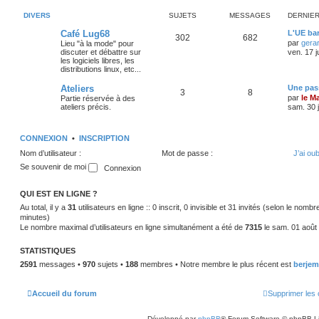
DIVERS
SUJETS
MESSAGES
DERNIE
Café Lug68
L'UE bar
302
682
par
gera
Lieu "à la mode" pour
discuter et débattre sur
ven. 17 j
les logiciels libres, les
distributions linux, etc...
Ateliers
Une pass
3
8
par
le M
Partie réservée à des
ateliers précis.
sam. 30 j
CONNEXION
•
INSCRIPTION
Nom d’utilisateur :
Mot de passe :
J’ai ou
Se souvenir de moi
QUI EST EN LIGNE ?
Au total, il y a
31
utilisateurs en ligne :: 0 inscrit, 0 invisible et 31 invités (selon le nomb
minutes)
Le nombre maximal d’utilisateurs en ligne simultanément a été de
7315
le sam. 01 août
STATISTIQUES
2591
messages •
970
sujets •
188
membres • Notre membre le plus récent est
berjem
Accueil du forum
Supprimer les 
Développé par
phpBB
® Forum Software © phpBB L