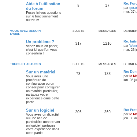
Aide à l'utilisation
Re: For
8
17
par
gera
du forum
mer. 27 o
Posez ici vos questions
sur le fonctionnement
du forum
VOUS AVEZ BESOIN
SUJETS
MESSAGES
DERNIE
D'AIDE
Un problème ?
Re: Init
317
1216
par
Wenn
Venez nous en parler,
c'est ici que l'on vous
mar. 23 j
conseillera !
TRUCS ET ASTUCES
SUJETS
MESSAGES
DERNIE
Sur un matériel
Re: Don
73
183
par
le M
Vous avez une
procédure de
lun. 08 j
configuration ou un
conseil pour configurer
un matériel particulier,
partagez votre
expérience dans cette
partie.
Sur un logiciel
Re: Pro
206
359
par
le M
Vous avez un didactiel
ou une astuce
jeu. 06 a
particulière concernant
un logiciel, partagez
votre expérience dans
cette partie.