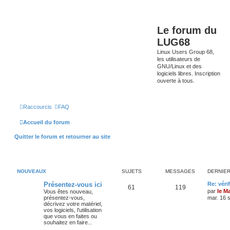
Le forum du
LUG68
Linux Users Group 68,
les utilisateurs de
GNU/Linux et des
logiciels libres. Inscription
ouverte à tous.
Raccourcis
FAQ
Accueil du forum
Quitter le forum et retourner au site
NOUVEAUX
SUJETS
MESSAGES
DERNIE
Présentez-vous ici
Re: véri
61
119
par
le M
Vous êtes nouveau,
présentez-vous,
mar. 16 
décrivez votre matériel,
vos logiciels, l'utilisation
que vous en faites ou
souhaitez en faire...