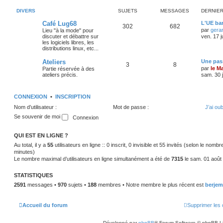
DIVERS
SUJETS
MESSAGES
DERNIE
Café Lug68
L'UE bar
302
682
par
gera
Lieu "à la mode" pour
discuter et débattre sur
ven. 17 j
les logiciels libres, les
distributions linux, etc...
Ateliers
Une pass
3
8
par
le M
Partie réservée à des
ateliers précis.
sam. 30 j
CONNEXION
•
INSCRIPTION
Nom d’utilisateur :
Mot de passe :
J’ai ou
Se souvenir de moi
QUI EST EN LIGNE ?
Au total, il y a
55
utilisateurs en ligne :: 0 inscrit, 0 invisible et 55 invités (selon le nomb
minutes)
Le nombre maximal d’utilisateurs en ligne simultanément a été de
7315
le sam. 01 août
STATISTIQUES
2591
messages •
970
sujets •
188
membres • Notre membre le plus récent est
berjem
Accueil du forum
Supprimer les 
Développé par
phpBB
® Forum Software © phpBB L