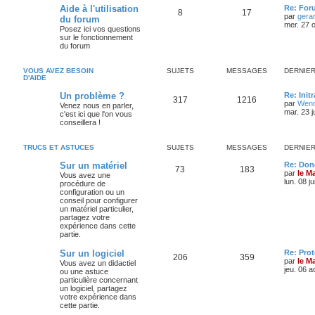
Aide à l'utilisation
Re: For
8
17
par
gera
du forum
mer. 27 o
Posez ici vos questions
sur le fonctionnement
du forum
VOUS AVEZ BESOIN
SUJETS
MESSAGES
DERNIE
D'AIDE
Un problème ?
Re: Init
317
1216
par
Wenn
Venez nous en parler,
mar. 23 j
c'est ici que l'on vous
conseillera !
TRUCS ET ASTUCES
SUJETS
MESSAGES
DERNIE
Sur un matériel
Re: Don
73
183
par
le M
Vous avez une
lun. 08 j
procédure de
configuration ou un
conseil pour configurer
un matériel particulier,
partagez votre
expérience dans cette
partie.
Sur un logiciel
Re: Pro
206
359
par
le M
Vous avez un didactiel
jeu. 06 a
ou une astuce
particulière concernant
un logiciel, partagez
votre expérience dans
cette partie.