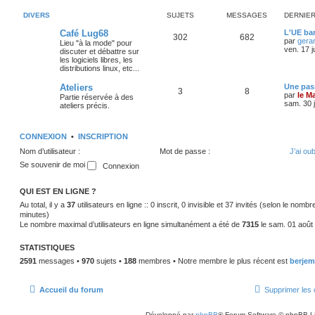
DIVERS
SUJETS
MESSAGES
DERNIE
Café Lug68
L'UE bar
302
682
par
gera
Lieu "à la mode" pour
ven. 17 j
discuter et débattre sur
les logiciels libres, les
distributions linux, etc...
Ateliers
Une pass
3
8
par
le M
Partie réservée à des
sam. 30 j
ateliers précis.
CONNEXION
•
INSCRIPTION
Nom d’utilisateur :
Mot de passe :
J’ai ou
Se souvenir de moi
QUI EST EN LIGNE ?
Au total, il y a
37
utilisateurs en ligne :: 0 inscrit, 0 invisible et 37 invités (selon le nomb
minutes)
Le nombre maximal d’utilisateurs en ligne simultanément a été de
7315
le sam. 01 août
STATISTIQUES
2591
messages •
970
sujets •
188
membres • Notre membre le plus récent est
berjem
Accueil du forum
Supprimer les 
Développé par
phpBB
® Forum Software © phpBB L