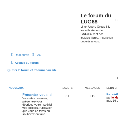
Le forum du
LUG68
Linux Users Group 68,
les utilisateurs de
GNU/Linux et des
logiciels libres. Inscription
ouverte à tous.
Raccourcis
FAQ
Accueil du forum
Quitter le forum et retourner au site
NOUVEAUX
SUJETS
MESSAGES
DERNIE
Présentez-vous ici
Re: véri
61
119
par
le M
Vous êtes nouveau,
mar. 16 
présentez-vous,
décrivez votre matériel,
vos logiciels, l'utilisation
que vous en faites ou
souhaitez en faire...