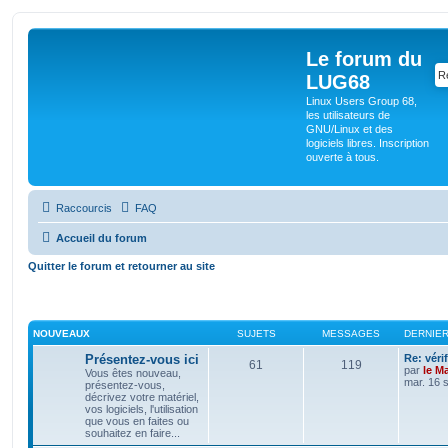
Le forum du
LUG68
Linux Users Group 68,
les utilisateurs de
GNU/Linux et des
logiciels libres. Inscription
ouverte à tous.
Raccourcis
FAQ
Accueil du forum
Quitter le forum et retourner au site
NOUVEAUX
SUJETS
MESSAGES
DERNIE
Présentez-vous ici
Re: véri
61
119
par
le M
Vous êtes nouveau,
mar. 16 
présentez-vous,
décrivez votre matériel,
vos logiciels, l'utilisation
que vous en faites ou
souhaitez en faire...