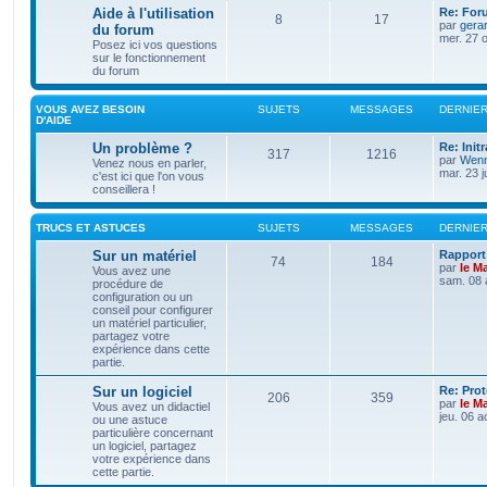
Aide à l'utilisation
Re: For
8
17
par
gera
du forum
mer. 27 o
Posez ici vos questions
sur le fonctionnement
du forum
VOUS AVEZ BESOIN
SUJETS
MESSAGES
DERNIE
D'AIDE
Un problème ?
Re: Init
317
1216
par
Wenn
Venez nous en parler,
mar. 23 j
c'est ici que l'on vous
conseillera !
TRUCS ET ASTUCES
SUJETS
MESSAGES
DERNIE
Sur un matériel
Rapport 
74
184
par
le M
Vous avez une
sam. 08 
procédure de
configuration ou un
conseil pour configurer
un matériel particulier,
partagez votre
expérience dans cette
partie.
Sur un logiciel
Re: Pro
206
359
par
le M
Vous avez un didactiel
jeu. 06 a
ou une astuce
particulière concernant
un logiciel, partagez
votre expérience dans
cette partie.