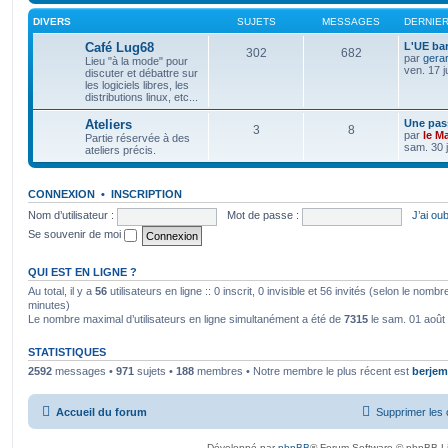
DIVERS
SUJETS
MESSAGES
DERNIE
Café Lug68
L'UE bar
302
682
par
gera
Lieu "à la mode" pour
ven. 17 j
discuter et débattre sur
les logiciels libres, les
distributions linux, etc...
Ateliers
Une pass
3
8
par
le M
Partie réservée à des
sam. 30 j
ateliers précis.
CONNEXION
•
INSCRIPTION
Nom d’utilisateur :
Mot de passe :
J’ai ou
Se souvenir de moi
QUI EST EN LIGNE ?
Au total, il y a
56
utilisateurs en ligne :: 0 inscrit, 0 invisible et 56 invités (selon le nomb
minutes)
Le nombre maximal d’utilisateurs en ligne simultanément a été de
7315
le sam. 01 août
STATISTIQUES
2592
messages •
971
sujets •
188
membres • Notre membre le plus récent est
berjem
Accueil du forum
Supprimer les 
Développé par
phpBB
® Forum Software © phpBB L