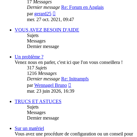
17
Messages
Dernier message
Re: Forum en Anglais
Consulter
par
gerard25
le
mer. 27 oct. 2021, 09:47
dernier
message
VOUS AVEZ BESOIN D'AIDE
Sujets
Messages
Dernier message
Un problème ?
Venez nous en parler, c'est ici que l'on vous conseillera !
317
Sujets
1216
Messages
Dernier message
Re: Initrampfs
Consulter
par
Wennagel Bruno
le
mar. 23 juin 2026, 16:39
dernier
message
TRUCS ET ASTUCES
Sujets
Messages
Dernier message
Sur un matériel
Vous avez une procédure de configuration ou un conseil pour