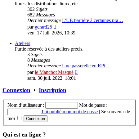
libres, les distributions linux, etc...
302
Sujets
682
Messages
Dernier message
L'UE barrière à certaines pra…
Consulter
par
gerard25
le
ven. 17 juil. 2026, 10:39
dernier
message
Ateliers
Partie réservée à des ateliers précis.
3
Sujets
8
Messages
Dernier message
Une passerelle en RPi...
Consulter
par
le Manchot Masqué
le
sam. 30 juil. 2022, 18:01
dernier
message
Connexion
•
Inscription
Nom d’utilisateur :
Mot de passe :
J’ai oublié mon mot de passe
|
Se souvenir de
moi
Qui est en ligne ?