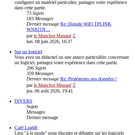
configurer un matériel particulier, partagez votre expérience
dans cette partie.
73
Sujets
183
Messages
Dernier message
Re: Dongle WiFi TPLINK
WN821N…
Consulter
par
le Manchot Masqué
le
lun. 08 juin 2026, 16:37
dernier
message
Sur un logiciel
Vous avez un didactiel ou une astuce particulière concernant
un logiciel, partagez votre expérience dans cette partie.
206
Sujets
359
Messages
Dernier message
Re: Protégeons nos données !
Consulter
par
le Manchot Masqué
le
jeu. 06 août 2026, 19:41
dernier
message
DIVERS
Sujets
Messages
Dernier message
Café Lug68
Lieu "à la mode" pour discuter et débattre sur les logiciels