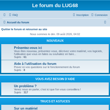
Le forum du LUG68
FAQ
Inscription
Connexion
R
Accueil du forum
e
Quitter le forum et retourner au site
c
Nous sommes le dim. 09 août 2026, 04:02
h
NOUVEAUX
e
Présentez-vous ici
Vous êtes nouveau, présentez-vous, décrivez votre matériel, vos logiciels,
r
l'utilisation que vous en faites ou souhaitez en faire...
Sujets :
61
c
Aide à l'utilisation du forum
h
Posez ici vos questions sur le fonctionnement du forum
e
Sujets :
8
r
VOUS AVEZ BESOIN D'AIDE
Un problème ?
Venez nous en parler, c'est ici que l'on vous conseillera !
Sujets :
317
TRUCS ET ASTUCES
Sur un matériel