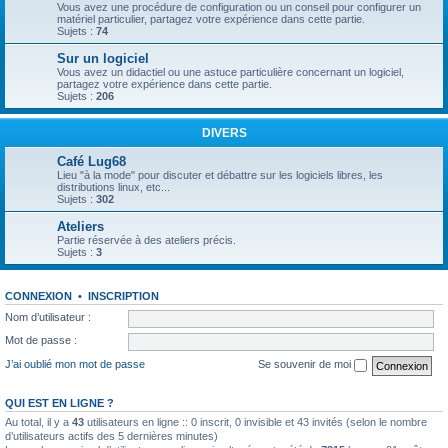
Vous avez une procédure de configuration ou un conseil pour configurer un
matériel particulier, partagez votre expérience dans cette partie.
Sujets :
74
Sur un logiciel
Vous avez un didactiel ou une astuce particulière concernant un logiciel,
partagez votre expérience dans cette partie.
Sujets :
206
DIVERS
Café Lug68
Lieu "à la mode" pour discuter et débattre sur les logiciels libres, les
distributions linux, etc...
Sujets :
302
Ateliers
Partie réservée à des ateliers précis.
Sujets :
3
CONNEXION
•
INSCRIPTION
Nom d’utilisateur :
Mot de passe :
J’ai oublié mon mot de passe
Se souvenir de moi
QUI EST EN LIGNE ?
Au total, il y a
43
utilisateurs en ligne :: 0 inscrit, 0 invisible et 43 invités (selon le nombre
d’utilisateurs actifs des 5 dernières minutes)