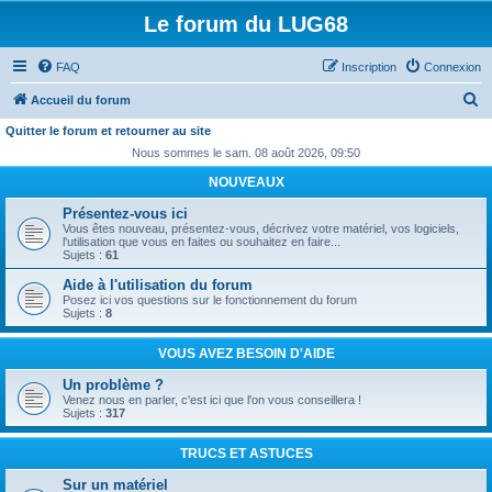
Le forum du LUG68
FAQ
Inscription
Connexion
R
Accueil du forum
e
Quitter le forum et retourner au site
c
Nous sommes le sam. 08 août 2026, 09:50
h
NOUVEAUX
e
Présentez-vous ici
Vous êtes nouveau, présentez-vous, décrivez votre matériel, vos logiciels,
r
l'utilisation que vous en faites ou souhaitez en faire...
Sujets :
61
c
Aide à l'utilisation du forum
h
Posez ici vos questions sur le fonctionnement du forum
e
Sujets :
8
r
VOUS AVEZ BESOIN D'AIDE
Un problème ?
Venez nous en parler, c'est ici que l'on vous conseillera !
Sujets :
317
TRUCS ET ASTUCES
Sur un matériel