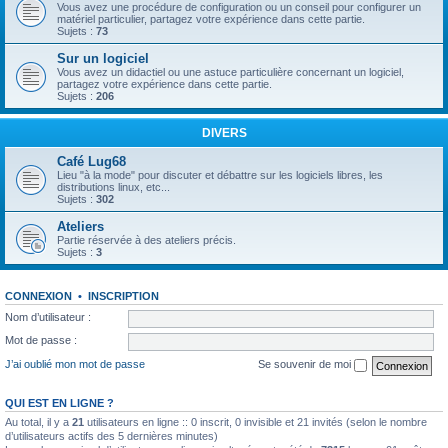
Vous avez une procédure de configuration ou un conseil pour configurer un
matériel particulier, partagez votre expérience dans cette partie.
Sujets :
73
Sur un logiciel
Vous avez un didactiel ou une astuce particulière concernant un logiciel,
partagez votre expérience dans cette partie.
Sujets :
206
DIVERS
Café Lug68
Lieu "à la mode" pour discuter et débattre sur les logiciels libres, les
distributions linux, etc...
Sujets :
302
Ateliers
Partie réservée à des ateliers précis.
Sujets :
3
CONNEXION
•
INSCRIPTION
Nom d’utilisateur :
Mot de passe :
J’ai oublié mon mot de passe
Se souvenir de moi
QUI EST EN LIGNE ?
Au total, il y a
21
utilisateurs en ligne :: 0 inscrit, 0 invisible et 21 invités (selon le nombre
d’utilisateurs actifs des 5 dernières minutes)