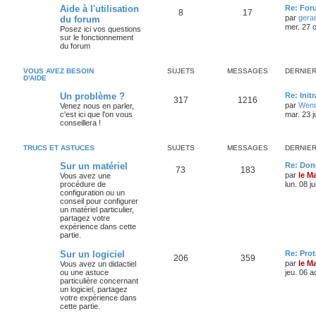
Aide à l'utilisation
Re: For
8
17
par
gera
du forum
mer. 27 o
Posez ici vos questions
sur le fonctionnement
du forum
VOUS AVEZ BESOIN
SUJETS
MESSAGES
DERNIE
D'AIDE
Un problème ?
Re: Init
317
1216
par
Wenn
Venez nous en parler,
c'est ici que l'on vous
mar. 23 j
conseillera !
TRUCS ET ASTUCES
SUJETS
MESSAGES
DERNIE
Sur un matériel
Re: Don
73
183
par
le M
Vous avez une
procédure de
lun. 08 j
configuration ou un
conseil pour configurer
un matériel particulier,
partagez votre
expérience dans cette
partie.
Sur un logiciel
Re: Pro
206
359
par
le M
Vous avez un didactiel
ou une astuce
jeu. 06 a
particulière concernant
un logiciel, partagez
votre expérience dans
cette partie.