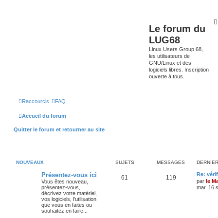
Le forum du
LUG68
Linux Users Group 68,
les utilisateurs de
GNU/Linux et des
logiciels libres. Inscription
ouverte à tous.
Raccourcis
FAQ
Accueil du forum
Quitter le forum et retourner au site
NOUVEAUX
SUJETS
MESSAGES
DERNIE
Présentez-vous ici
Re: véri
61
119
par
le M
Vous êtes nouveau,
présentez-vous,
mar. 16 
décrivez votre matériel,
vos logiciels, l'utilisation
que vous en faites ou
souhaitez en faire...