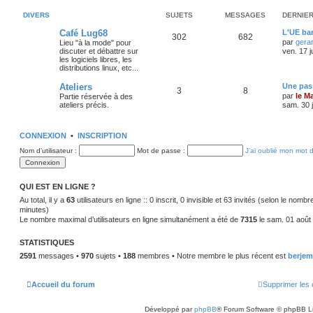
DIVERS
SUJETS
MESSAGES
DERNIE
Café Lug68
L'UE bar
302
682
par
gera
Lieu "à la mode" pour
discuter et débattre sur
ven. 17 j
les logiciels libres, les
distributions linux, etc...
Ateliers
Une pass
3
8
par
le M
Partie réservée à des
ateliers précis.
sam. 30 j
CONNEXION
•
INSCRIPTION
Nom d’utilisateur :
Mot de passe :
J’ai oublié mon mot 
QUI EST EN LIGNE ?
Au total, il y a
63
utilisateurs en ligne :: 0 inscrit, 0 invisible et 63 invités (selon le nomb
minutes)
Le nombre maximal d’utilisateurs en ligne simultanément a été de
7315
le sam. 01 août
STATISTIQUES
2591
messages •
970
sujets •
188
membres • Notre membre le plus récent est
berjem
Accueil du forum
Supprimer les 
Développé par
phpBB
® Forum Software © phpBB L