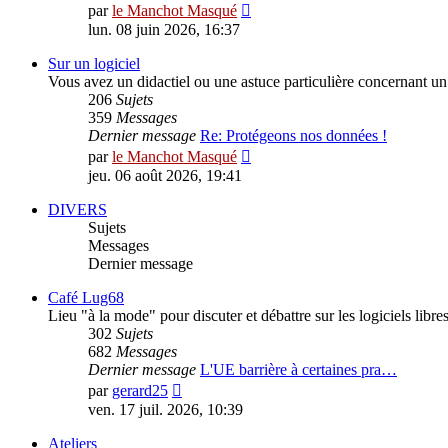
Consulter
par
le Manchot Masqué
le
lun. 08 juin 2026, 16:37
dernier
message
Sur un logiciel
Vous avez un didactiel ou une astuce particulière concernant un 
206
Sujets
359
Messages
Dernier message
Re: Protégeons nos données !
Consulter
par
le Manchot Masqué
le
jeu. 06 août 2026, 19:41
dernier
message
DIVERS
Sujets
Messages
Dernier message
Café Lug68
Lieu "à la mode" pour discuter et débattre sur les logiciels libres,
302
Sujets
682
Messages
Dernier message
L'UE barrière à certaines pra…
Consulter
par
gerard25
le
ven. 17 juil. 2026, 10:39
dernier
message
Ateliers