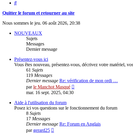
Rechercher
Quitter le forum et retourner au site
Nous sommes le jeu. 06 août 2026, 20:38
NOUVEAUX
Sujets
Messages
Dernier message
Présentez-vous ici
Vous êtes nouveau, présentez-vous, décrivez votre matériel, vos lo
61
Sujets
119
Messages
Dernier message
Re: vérification de mon ordi …
Consulter
par
le Manchot Masqué
le
mar. 16 sept. 2025, 04:30
dernier
message
Aide à l'utilisation du forum
Posez ici vos questions sur le fonctionnement du forum
8
Sujets
17
Messages
Dernier message
Re: Forum en Anglais
Consulter
par
gerard25