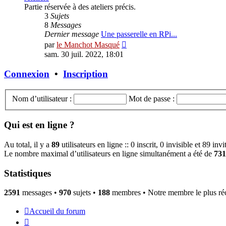
Partie réservée à des ateliers précis.
3
Sujets
8
Messages
Dernier message
Une passerelle en RPi...
Consulter
par
le Manchot Masqué
le
sam. 30 juil. 2022, 18:01
dernier
message
Connexion
•
Inscription
Nom d’utilisateur :
Mot de passe :
Qui est en ligne ?
Au total, il y a
89
utilisateurs en ligne :: 0 inscrit, 0 invisible et 89 in
Le nombre maximal d’utilisateurs en ligne simultanément a été de
731
Statistiques
2591
messages •
970
sujets •
188
membres • Notre membre le plus ré
Accueil du forum