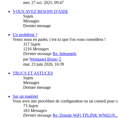
le
mer. 27 oct. 2021, 09:47
dernier
message
VOUS AVEZ BESOIN D'AIDE
Sujets
Messages
Dernier message
Un problème ?
Venez nous en parler, c'est ici que l'on vous conseillera !
317
Sujets
1216
Messages
Dernier message
Re: Initrampfs
Consulter
par
Wennagel Bruno
le
mar. 23 juin 2026, 16:39
dernier
message
TRUCS ET ASTUCES
Sujets
Messages
Dernier message
Sur un matériel
Vous avez une procédure de configuration ou un conseil pour conf
73
Sujets
183
Messages
Dernier message
Re: Dongle WiFi TPLINK WN821N