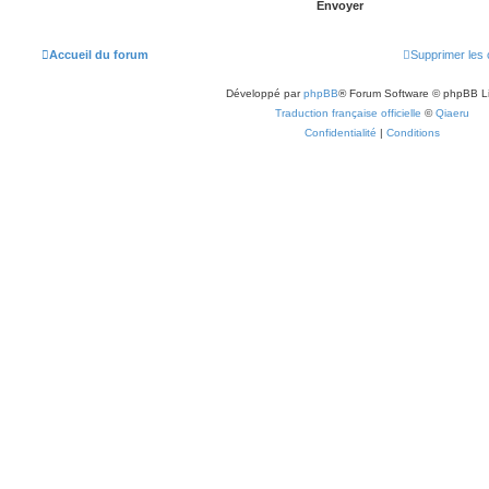
Accueil du forum
Supprimer les 
Développé par
phpBB
® Forum Software © phpBB L
Traduction française officielle
©
Qiaeru
Confidentialité
|
Conditions