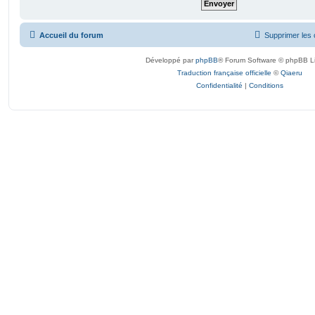
Accueil du forum
Supprimer les 
Développé par
phpBB
® Forum Software © phpBB L
Traduction française officielle
©
Qiaeru
Confidentialité
|
Conditions