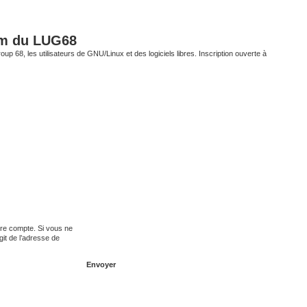
um du LUG68
up 68, les utilisateurs de GNU/Linux et des logiciels libres. Inscription ouverte à
tre compte. Si vous ne
agit de l’adresse de