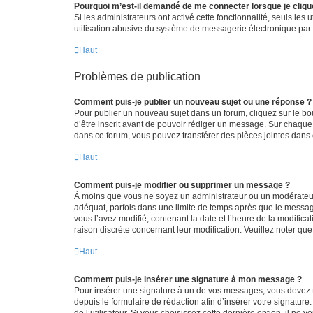
Pourquoi m’est-il demandé de me connecter lorsque je clique s
Si les administrateurs ont activé cette fonctionnalité, seuls le
utilisation abusive du système de messagerie électronique par d
Haut
Problèmes de publication
Comment puis-je publier un nouveau sujet ou une réponse ?
Pour publier un nouveau sujet dans un forum, cliquez sur le b
d’être inscrit avant de pouvoir rédiger un message. Sur chaque
dans ce forum, vous pouvez transférer des pièces jointes dans 
Haut
Comment puis-je modifier ou supprimer un message ?
À moins que vous ne soyez un administrateur ou un modérateu
adéquat, parfois dans une limite de temps après que le message
vous l’avez modifié, contenant la date et l’heure de la modificat
raison discrète concernant leur modification. Veuillez noter q
Haut
Comment puis-je insérer une signature à mon message ?
Pour insérer une signature à un de vos messages, vous devez to
depuis le formulaire de rédaction afin d’insérer votre signat
de l’utilisateur. Si vous choisissez cette dernière option, il ne