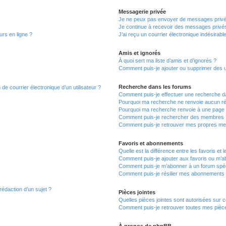
Messagerie privée
Je ne peux pas envoyer de messages privé
Je continue à recevoir des messages privés 
urs en ligne ?
J’ai reçu un courrier électronique indésirabl
Amis et ignorés
À quoi sert ma liste d’amis et d’ignorés ?
Comment puis-je ajouter ou supprimer des uti
Recherche dans les forums
de courrier électronique d’un utilisateur ?
Comment puis-je effectuer une recherche d
Pourquoi ma recherche ne renvoie aucun ré
Pourquoi ma recherche renvoie à une page 
Comment puis-je rechercher des membres 
Comment puis-je retrouver mes propres me
Favoris et abonnements
Quelle est la différence entre les favoris e
Comment puis-je ajouter aux favoris ou m’ab
Comment puis-je m’abonner à un forum spéc
Comment puis-je résilier mes abonnements
rédaction d’un sujet ?
Pièces jointes
Quelles pièces jointes sont autorisées sur 
Comment puis-je retrouver toutes mes pièce
À propos de phpBB