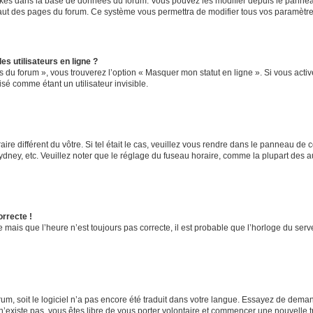
ockés dans la base de données du forum. Vous pouvez les modifier depuis le panneau 
haut des pages du forum. Ce système vous permettra de modifier tous vos paramètre
s utilisateurs en ligne ?
s du forum », vous trouverez l’option « Masquer mon statut en ligne ». Si vous activ
é comme étant un utilisateur invisible.
aire différent du vôtre. Si tel était le cas, veuillez vous rendre dans le panneau de co
ey, etc. Veuillez noter que le réglage du fuseau horaire, comme la plupart des autr
orrecte !
 mais que l’heure n’est toujours pas correcte, il est probable que l’horloge du serve
orum, soit le logiciel n’a pas encore été traduit dans votre langue. Essayez de deman
 n’existe pas, vous êtes libre de vous porter volontaire et commencer une nouvelle t