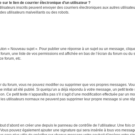
ur le lien de courrier électronique d’un utilisateur ?
s utilisateurs inscrits peuvent envoyer des courriers électroniques aux autres utili
es utilisateurs malveillants ou des robots.
outon « Nouveau sujet ». Pour publier une réponse à un sujet ou un message, cliqu
 forum, une liste de vos permissions est affichée en bas de l’écran du forum ou du
ce forum, etc.
r du forum, vous ne pouvez modifier ou supprimer que vos propres messages. Vou
 initial ait été publié. Si quelqu’un a déjà répondu à votre message, un petit text
ion. Ce petit texte n’apparaîtra pas s’il s’agit d’une modification effectuée par un 
ue les utilisateurs normaux ne peuvent pas supprimer leur propre message si une ré
ut d’abord en créer une depuis le panneau de contrôle de l’utilisateur. Une fois c
ure. Vous pouvez également ajouter une signature qui sera insérée à tous vos mess
 vous sera plus utile de spécifier sur chaque message votre souhait d’insérer votre si