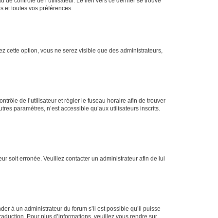
de contrôle de l’utilisateur. Le lien vers ce dernier se trouve
s et toutes vos préférences.
ez cette option, vous ne serez visible que des administrateurs,
ntrôle de l’utilisateur et régler le fuseau horaire afin de trouver
es paramètres, n’est accessible qu’aux utilisateurs inscrits.
ur soit erronée. Veuillez contacter un administrateur afin de lui
der à un administrateur du forum s’il est possible qu’il puisse
raduction. Pour plus d’informations, veuillez vous rendre sur