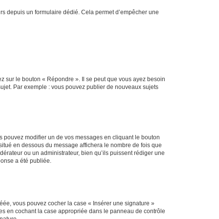
sateurs depuis un formulaire dédié. Cela permet d’empêcher une
ez sur le bouton « Répondre ». Il se peut que vous ayez besoin
 sujet. Par exemple : vous pouvez publier de nouveaux sujets
s pouvez modifier un de vos messages en cliquant le bouton
e situé en dessous du message affichera le nombre de fois que
modérateur ou un administrateur, bien qu’ils puissent rédiger une
ponse a été publiée.
réée, vous pouvez cocher la case « Insérer une signature »
ages en cochant la case appropriée dans le panneau de contrôle
gnature.