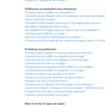
À quoi sert « Supprimer les cookies » ?
Préférences et paramètres des utilisateurs
Comment puis-je modifier mes paramètres ?
Comment puis-je masquer mon nom d’utilisateur de la liste des utilisate
L’heure n’est pas correcte !
J’ai réglé le fuseau horaire mais l’heure n’est toujours pas correcte !
Ma langue n’apparaît pas dans la liste !
Que signifient les images situées à côté de mon nom d’utilisateur ?
Comment puis-je afficher un avatar ?
Quel est mon rang et comment puis-je le modifier ?
Pourquoi m’est-il demandé de me connecter lorsque je clique sur le lien 
Problèmes de publication
Comment puis-je publier un nouveau sujet ou une réponse ?
Comment puis-je modifier ou supprimer un message ?
Comment puis-je insérer une signature à mon message ?
Comment puis-je créer un sondage ?
Pourquoi ne puis-je pas ajouter plus d’options à un sondage ?
Comment puis-je modifier ou supprimer un sondage ?
Pourquoi ne puis-je pas accéder à un forum ?
Pourquoi ne puis-je pas transférer de pièces jointes ?
Pourquoi ai-je reçu un avertissement ?
Comment puis-je rapporter des messages à un modérateur ?
À quoi sert le bouton « Enregistrer comme brouillon » affiché lors de la 
Pourquoi mon message a-t-il besoin d’être approuvé ?
Comment puis-je remonter mes sujets ?
Mise en forme et types de sujets