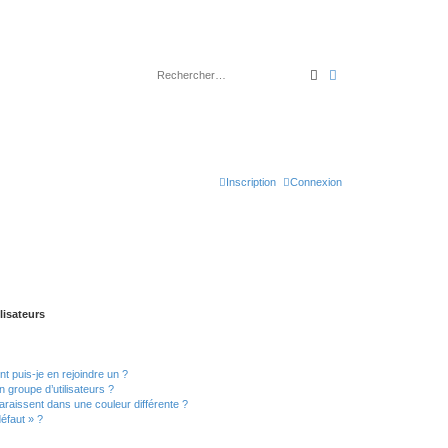
Rechercher
Recherche avancé
Inscription
Connexion
lisateurs
t puis-je en rejoindre un ?
 groupe d’utilisateurs ?
araissent dans une couleur différente ?
défaut » ?