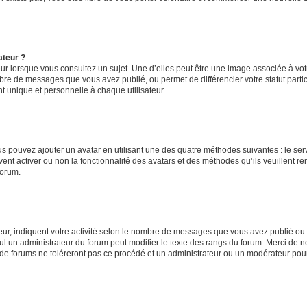
ateur ?
ur lorsque vous consultez un sujet. Une d’elles peut être une image associée à vo
mbre de messages que vous avez publié, ou permet de différencier votre statut parti
 unique et personnelle à chaque utilisateur.
ous pouvez ajouter un avatar en utilisant une des quatre méthodes suivantes : le serv
ent activer ou non la fonctionnalité des avatars et des méthodes qu’ils veuillent ren
forum.
ur, indiquent votre activité selon le nombre de messages que vous avez publié ou id
eul un administrateur du forum peut modifier le texte des rangs du forum. Merci de 
de forums ne toléreront pas ce procédé et un administrateur ou un modérateur pou