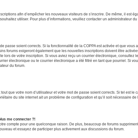
inscriptions afin d’empêcher les nouveaux visiteurs de s’inscrire. De même, il est é
s souhaitez utiliser. Pour plus d’informations, veuillez contacter un administrateur du
t de passe soient corrects. Si la fonctionnalité de la COPPA est activée et que vous 
ains forums exigeront également que les nouvelles inscriptions doivent être activée
te lors de votre inscription. Si vous aviez reçu un courrier électronique, consultez l
r électronique ou le courrier électronique a été filtré en tant que pourriel. Si vo
rateur du forum.
out que votre nom d’utilisateur et votre mot de passe soient corrects. Si tel est le
iétaire du site internet ait un problème de configuration et qu’il soit nécessaire de l
 plus me connecter ?!
votre compte pour une quelconque raison. De plus, beaucoup de forums suppriment pér
 nouveau et essayez de participer plus activement aux discussions du forum.