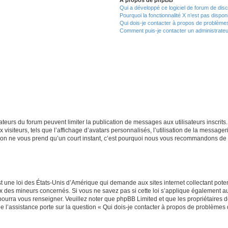
Qui a développé ce logiciel de forum de dis
Pourquoi la fonctionnalité X n’est pas dispon
Qui dois-je contacter à propos de problèmes
Comment puis-je contacter un administrateu
trateurs du forum peuvent limiter la publication de messages aux utilisateurs inscri
visiteurs, tels que l’affichage d’avatars personnalisés, l’utilisation de la messager
ription ne vous prend qu’un court instant, c’est pourquoi nous vous recommandons de l
t une loi des États-Unis d’Amérique qui demande aux sites internet collectant pot
 des mineurs concernés. Si vous ne savez pas si cette loi s’applique également au
 pourra vous renseigner. Veuillez noter que phpBB Limited et que les propriétaires
ue l’assistance porte sur la question « Qui dois-je contacter à propos de problèmes 