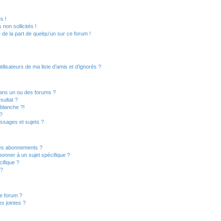
s !
non sollicités !
e de la part de quelqu’un sur ce forum !
lisateurs de ma liste d’amis et d’ignorés ?
ans un ou des forums ?
sultat ?
blanche ?!
?
ssages et sujets ?
t les abonnements ?
onner à un sujet spécifique ?
ifique ?
 ?
ce forum ?
s jointes ?