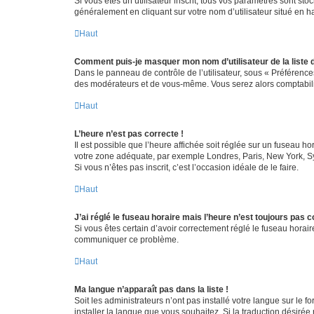
Si vous êtes un utilisateur inscrit, tous vos paramètres sont st
généralement en cliquant sur votre nom d’utilisateur situé en 
Haut
Comment puis-je masquer mon nom d’utilisateur de la liste de
Dans le panneau de contrôle de l’utilisateur, sous « Préférence
des modérateurs et de vous-même. Vous serez alors comptabilis
Haut
L’heure n’est pas correcte !
Il est possible que l’heure affichée soit réglée sur un fuseau hor
votre zone adéquate, par exemple Londres, Paris, New York, Sydn
Si vous n’êtes pas inscrit, c’est l’occasion idéale de le faire.
Haut
J’ai réglé le fuseau horaire mais l’heure n’est toujours pas c
Si vous êtes certain d’avoir correctement réglé le fuseau horaire
communiquer ce problème.
Haut
Ma langue n’apparaît pas dans la liste !
Soit les administrateurs n’ont pas installé votre langue sur le f
installer la langue que vous souhaitez. Si la traduction désirée