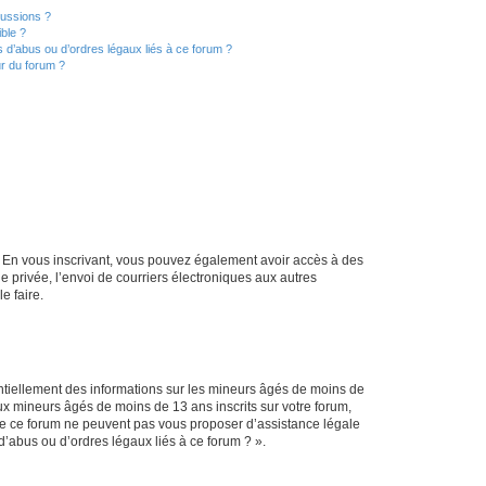
cussions ?
ible ?
 d’abus ou d’ordres légaux liés à ce forum ?
r du forum ?
ts. En vous inscrivant, vous pouvez également avoir accès à des
ie privée, l’envoi de courriers électroniques aux autres
e faire.
entiellement des informations sur les mineurs âgés de moins de
x mineurs âgés de moins de 13 ans inscrits sur votre forum,
 de ce forum ne peuvent pas vous proposer d’assistance légale
d’abus ou d’ordres légaux liés à ce forum ? ».