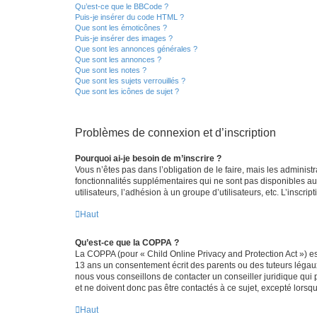
Qu’est-ce que le BBCode ?
Puis-je insérer du code HTML ?
Que sont les émoticônes ?
Puis-je insérer des images ?
Que sont les annonces générales ?
Que sont les annonces ?
Que sont les notes ?
Que sont les sujets verrouillés ?
Que sont les icônes de sujet ?
Problèmes de connexion et d’inscription
Pourquoi ai-je besoin de m’inscrire ?
Vous n’êtes pas dans l’obligation de le faire, mais les adminis
fonctionnalités supplémentaires qui ne sont pas disponibles aux 
utilisateurs, l’adhésion à un groupe d’utilisateurs, etc. L’insc
Haut
Qu’est-ce que la COPPA ?
La COPPA (pour « Child Online Privacy and Protection Act ») es
13 ans un consentement écrit des parents ou des tuteurs légaux
nous vous conseillons de contacter un conseiller juridique qui
et ne doivent donc pas être contactés à ce sujet, excepté lorsq
Haut