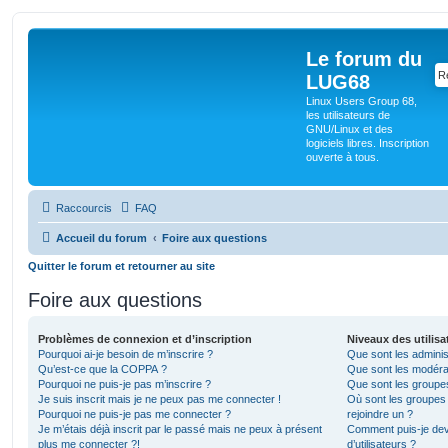
Le forum du
LUG68
Linux Users Group 68,
les utilisateurs de
GNU/Linux et des
logiciels libres. Inscription
ouverte à tous.
Raccourcis
FAQ
Accueil du forum
Foire aux questions
Quitter le forum et retourner au site
Foire aux questions
Problèmes de connexion et d’inscription
Niveaux des utilisa
Pourquoi ai-je besoin de m’inscrire ?
Que sont les adminis
Qu’est-ce que la COPPA ?
Que sont les modéra
Pourquoi ne puis-je pas m’inscrire ?
Que sont les groupes 
Je suis inscrit mais je ne peux pas me connecter !
Où sont les groupes 
Pourquoi ne puis-je pas me connecter ?
rejoindre un ?
Je m’étais déjà inscrit par le passé mais ne peux à présent
Comment puis-je dev
plus me connecter ?!
d’utilisateurs ?