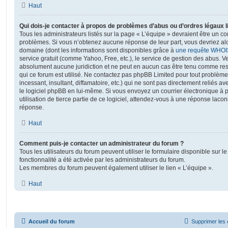
Haut
Qui dois-je contacter à propos de problèmes d’abus ou d’ordres légaux l
Tous les administrateurs listés sur la page « L’équipe » devraient être un c
problèmes. Si vous n’obtenez aucune réponse de leur part, vous devriez alor
domaine (dont les informations sont disponibles grâce à
une requête WHOI
service gratuit (comme Yahoo, Free, etc.), le service de gestion des abus. 
absolument aucune juridiction et ne peut en aucun cas être tenu comme re
qui ce forum est utilisé. Ne contactez pas phpBB Limited pour tout problèm
incessant, insultant, diffamatoire, etc.) qui ne sont pas directement reliés a
le logiciel phpBB en lui-même. Si vous envoyez un courrier électronique à
utilisation de tierce partie de ce logiciel, attendez-vous à une réponse laco
réponse.
Haut
Comment puis-je contacter un administrateur du forum ?
Tous les utilisateurs du forum peuvent utiliser le formulaire disponible sur le
fonctionnalité a été activée par les administrateurs du forum.
Les membres du forum peuvent également utiliser le lien « L’équipe ».
Haut
Accueil du forum
Supprimer les 