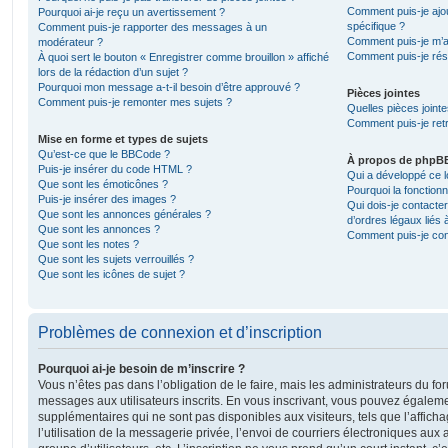
Comment puis-je ajou
Pourquoi ai-je reçu un avertissement ?
spécifique ?
Comment puis-je rapporter des messages à un
Comment puis-je m’a
modérateur ?
Comment puis-je rés
À quoi sert le bouton « Enregistrer comme brouillon » affiché
lors de la rédaction d’un sujet ?
Pourquoi mon message a-t-il besoin d’être approuvé ?
Pièces jointes
Comment puis-je remonter mes sujets ?
Quelles pièces joint
Comment puis-je retr
Mise en forme et types de sujets
Qu’est-ce que le BBCode ?
À propos de phpB
Puis-je insérer du code HTML ?
Qui a développé ce l
Que sont les émoticônes ?
Pourquoi la fonctionn
Puis-je insérer des images ?
Qui dois-je contacte
Que sont les annonces générales ?
d’ordres légaux liés 
Que sont les annonces ?
Comment puis-je cont
Que sont les notes ?
Que sont les sujets verrouillés ?
Que sont les icônes de sujet ?
Problèmes de connexion et d’inscription
Pourquoi ai-je besoin de m’inscrire ?
Vous n’êtes pas dans l’obligation de le faire, mais les administrateurs du fo
messages aux utilisateurs inscrits. En vous inscrivant, vous pouvez égaleme
supplémentaires qui ne sont pas disponibles aux visiteurs, tels que l’affich
l’utilisation de la messagerie privée, l’envoi de courriers électroniques aux a