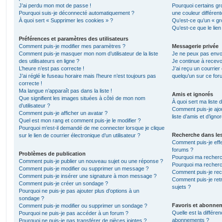
J’ai perdu mon mot de passe !
Pourquoi certains gr
Pourquoi suis-je déconnecté automatiquement ?
une couleur différent
À quoi sert « Supprimer les cookies » ?
Qu’est-ce qu’un « gro
Qu’est-ce que le lien
Préférences et paramètres des utilisateurs
Comment puis-je modifier mes paramètres ?
Messagerie privée
Comment puis-je masquer mon nom d’utilisateur de la liste
Je ne peux pas envo
des utilisateurs en ligne ?
Je continue à recevo
L’heure n’est pas correcte !
J’ai reçu un courrier
J’ai réglé le fuseau horaire mais l’heure n’est toujours pas
quelqu’un sur ce for
correcte !
Ma langue n’apparaît pas dans la liste !
Amis et ignorés
Que signifient les images situées à côté de mon nom
À quoi sert ma liste 
d’utilisateur ?
Comment puis-je ajou
Comment puis-je afficher un avatar ?
liste d’amis et d’igno
Quel est mon rang et comment puis-je le modifier ?
Pourquoi m’est-il demandé de me connecter lorsque je clique
Recherche dans le
sur le lien de courrier électronique d’un utilisateur ?
Comment puis-je eff
forums ?
Problèmes de publication
Pourquoi ma recherc
Comment puis-je publier un nouveau sujet ou une réponse ?
Pourquoi ma recherc
Comment puis-je modifier ou supprimer un message ?
Comment puis-je re
Comment puis-je insérer une signature à mon message ?
Comment puis-je ret
Comment puis-je créer un sondage ?
sujets ?
Pourquoi ne puis-je pas ajouter plus d’options à un
sondage ?
Favoris et abonne
Comment puis-je modifier ou supprimer un sondage ?
Quelle est la différen
Pourquoi ne puis-je pas accéder à un forum ?
abonnements ?
Pourquoi ne puis-je pas transférer de pièces jointes ?