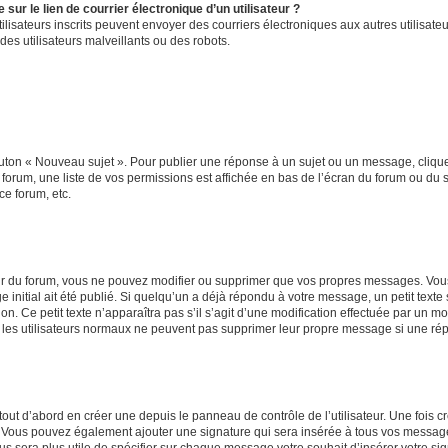
ur le lien de courrier électronique d’un utilisateur ?
s utilisateurs inscrits peuvent envoyer des courriers électroniques aux autres utili
es utilisateurs malveillants ou des robots.
outon « Nouveau sujet ». Pour publier une réponse à un sujet ou un message, cliqu
 forum, une liste de vos permissions est affichée en bas de l’écran du forum ou du
ce forum, etc.
r du forum, vous ne pouvez modifier ou supprimer que vos propres messages. Vou
 initial ait été publié. Si quelqu’un a déjà répondu à votre message, un petit text
ion. Ce petit texte n’apparaîtra pas s’il s’agit d’une modification effectuée par un 
ue les utilisateurs normaux ne peuvent pas supprimer leur propre message si une ré
ut d’abord en créer une depuis le panneau de contrôle de l’utilisateur. Une fois c
ure. Vous pouvez également ajouter une signature qui sera insérée à tous vos mess
 vous sera plus utile de spécifier sur chaque message votre souhait d’insérer votre si