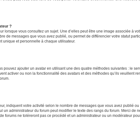
ateur ?
ur lorsque vous consultez un sujet. Une d’elles peut être une image associée à vo
mbre de messages que vous avez publié, ou permet de différencier votre statut parti
 unique et personnelle à chaque utilisateur.
ous pouvez ajouter un avatar en utilisant une des quatre méthodes suivantes : le serv
ent activer ou non la fonctionnalité des avatars et des méthodes qu’ils veuillent ren
forum.
ur, indiquent votre activité selon le nombre de messages que vous avez publié ou id
eul un administrateur du forum peut modifier le texte des rangs du forum. Merci de 
de forums ne toléreront pas ce procédé et un administrateur ou un modérateur pou