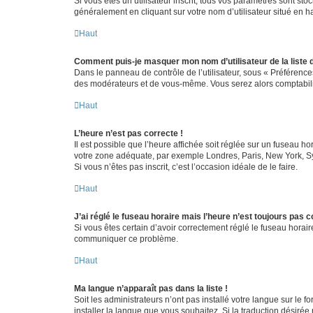
Si vous êtes un utilisateur inscrit, tous vos paramètres sont st
généralement en cliquant sur votre nom d’utilisateur situé en 
Haut
Comment puis-je masquer mon nom d’utilisateur de la liste de
Dans le panneau de contrôle de l’utilisateur, sous « Préférence
des modérateurs et de vous-même. Vous serez alors comptabilis
Haut
L’heure n’est pas correcte !
Il est possible que l’heure affichée soit réglée sur un fuseau hor
votre zone adéquate, par exemple Londres, Paris, New York, Sydn
Si vous n’êtes pas inscrit, c’est l’occasion idéale de le faire.
Haut
J’ai réglé le fuseau horaire mais l’heure n’est toujours pas c
Si vous êtes certain d’avoir correctement réglé le fuseau horaire
communiquer ce problème.
Haut
Ma langue n’apparaît pas dans la liste !
Soit les administrateurs n’ont pas installé votre langue sur le f
installer la langue que vous souhaitez. Si la traduction désirée