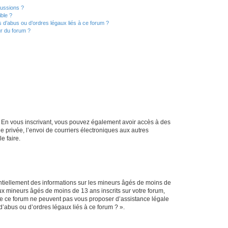
cussions ?
ible ?
 d’abus ou d’ordres légaux liés à ce forum ?
r du forum ?
ts. En vous inscrivant, vous pouvez également avoir accès à des
ie privée, l’envoi de courriers électroniques aux autres
e faire.
entiellement des informations sur les mineurs âgés de moins de
x mineurs âgés de moins de 13 ans inscrits sur votre forum,
 de ce forum ne peuvent pas vous proposer d’assistance légale
d’abus ou d’ordres légaux liés à ce forum ? ».