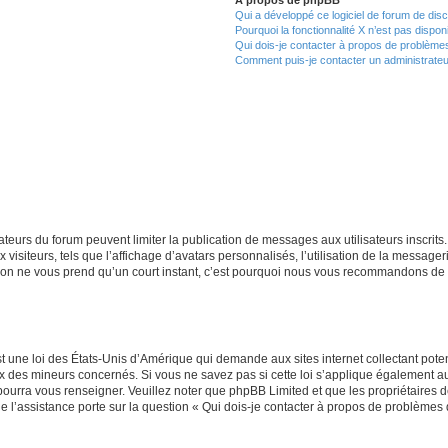
Qui a développé ce logiciel de forum de dis
Pourquoi la fonctionnalité X n’est pas dispon
Qui dois-je contacter à propos de problèmes
Comment puis-je contacter un administrateu
trateurs du forum peuvent limiter la publication de messages aux utilisateurs inscri
visiteurs, tels que l’affichage d’avatars personnalisés, l’utilisation de la messager
ription ne vous prend qu’un court instant, c’est pourquoi nous vous recommandons de l
t une loi des États-Unis d’Amérique qui demande aux sites internet collectant pot
 des mineurs concernés. Si vous ne savez pas si cette loi s’applique également au
 pourra vous renseigner. Veuillez noter que phpBB Limited et que les propriétaires
ue l’assistance porte sur la question « Qui dois-je contacter à propos de problèmes 