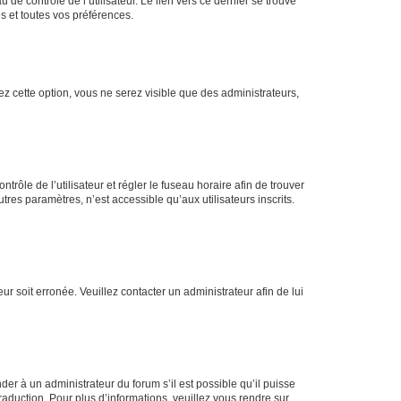
de contrôle de l’utilisateur. Le lien vers ce dernier se trouve
s et toutes vos préférences.
ez cette option, vous ne serez visible que des administrateurs,
ntrôle de l’utilisateur et régler le fuseau horaire afin de trouver
es paramètres, n’est accessible qu’aux utilisateurs inscrits.
ur soit erronée. Veuillez contacter un administrateur afin de lui
der à un administrateur du forum s’il est possible qu’il puisse
raduction. Pour plus d’informations, veuillez vous rendre sur