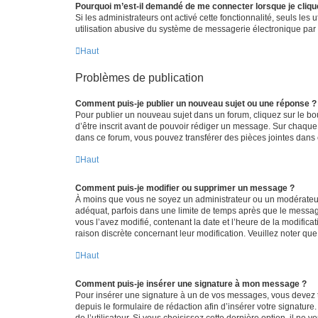
Pourquoi m’est-il demandé de me connecter lorsque je clique s
Si les administrateurs ont activé cette fonctionnalité, seuls le
utilisation abusive du système de messagerie électronique par d
Haut
Problèmes de publication
Comment puis-je publier un nouveau sujet ou une réponse ?
Pour publier un nouveau sujet dans un forum, cliquez sur le b
d’être inscrit avant de pouvoir rédiger un message. Sur chaque
dans ce forum, vous pouvez transférer des pièces jointes dans 
Haut
Comment puis-je modifier ou supprimer un message ?
À moins que vous ne soyez un administrateur ou un modérateu
adéquat, parfois dans une limite de temps après que le message
vous l’avez modifié, contenant la date et l’heure de la modificat
raison discrète concernant leur modification. Veuillez noter q
Haut
Comment puis-je insérer une signature à mon message ?
Pour insérer une signature à un de vos messages, vous devez to
depuis le formulaire de rédaction afin d’insérer votre signat
de l’utilisateur. Si vous choisissez cette dernière option, il ne