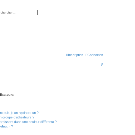
rcher
herche avancée
Inscription
Connexion
R
e
c
h
e
lisateurs
r
c
t puis-je en rejoindre un ?
h
 groupe d’utilisateurs ?
e
araissent dans une couleur différente ?
défaut » ?
r