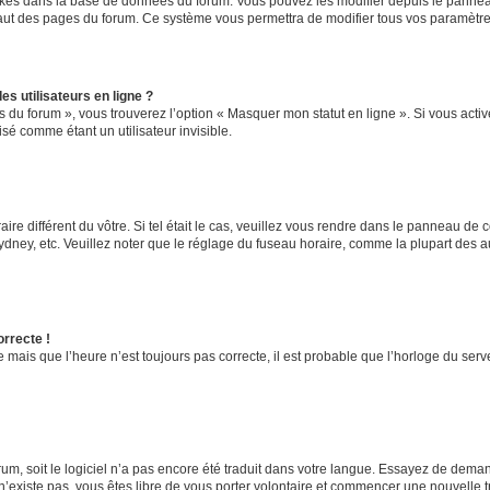
ockés dans la base de données du forum. Vous pouvez les modifier depuis le panneau 
haut des pages du forum. Ce système vous permettra de modifier tous vos paramètre
s utilisateurs en ligne ?
s du forum », vous trouverez l’option « Masquer mon statut en ligne ». Si vous activ
é comme étant un utilisateur invisible.
aire différent du vôtre. Si tel était le cas, veuillez vous rendre dans le panneau de co
ey, etc. Veuillez noter que le réglage du fuseau horaire, comme la plupart des autr
orrecte !
 mais que l’heure n’est toujours pas correcte, il est probable que l’horloge du serve
orum, soit le logiciel n’a pas encore été traduit dans votre langue. Essayez de deman
 n’existe pas, vous êtes libre de vous porter volontaire et commencer une nouvelle t