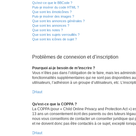
Qu’est-ce que le BBCode ?
Puis-je insérer du code HTML ?
Que sont les émoticônes ?
Puis-je insérer des images ?
Que sont les annonces générales ?
Que sont les annonces ?
Que sont les notes ?
Que sont les sujets verrouillés ?
Que sont les icônes de sujet ?
Problèmes de connexion et d’inscription
Pourquoi ai-je besoin de m’inscrire ?
Vous n’êtes pas dans l’obligation de le faire, mais les adminis
fonctionnalités supplémentaires qui ne sont pas disponibles aux 
utilisateurs, l’adhésion à un groupe d’utilisateurs, etc. L’insc
Haut
Qu’est-ce que la COPPA ?
La COPPA (pour « Child Online Privacy and Protection Act ») es
13 ans un consentement écrit des parents ou des tuteurs légaux
nous vous conseillons de contacter un conseiller juridique qui
et ne doivent donc pas être contactés à ce sujet, excepté lorsq
Haut