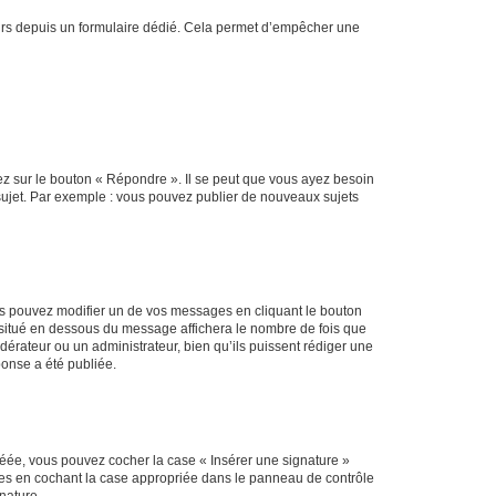
sateurs depuis un formulaire dédié. Cela permet d’empêcher une
ez sur le bouton « Répondre ». Il se peut que vous ayez besoin
 sujet. Par exemple : vous pouvez publier de nouveaux sujets
s pouvez modifier un de vos messages en cliquant le bouton
e situé en dessous du message affichera le nombre de fois que
modérateur ou un administrateur, bien qu’ils puissent rédiger une
ponse a été publiée.
réée, vous pouvez cocher la case « Insérer une signature »
ages en cochant la case appropriée dans le panneau de contrôle
gnature.