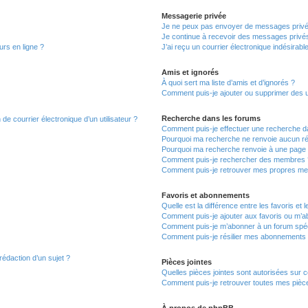
Messagerie privée
Je ne peux pas envoyer de messages privé
Je continue à recevoir des messages privés 
urs en ligne ?
J’ai reçu un courrier électronique indésirabl
Amis et ignorés
À quoi sert ma liste d’amis et d’ignorés ?
Comment puis-je ajouter ou supprimer des uti
Recherche dans les forums
de courrier électronique d’un utilisateur ?
Comment puis-je effectuer une recherche d
Pourquoi ma recherche ne renvoie aucun ré
Pourquoi ma recherche renvoie à une page 
Comment puis-je rechercher des membres 
Comment puis-je retrouver mes propres me
Favoris et abonnements
Quelle est la différence entre les favoris e
Comment puis-je ajouter aux favoris ou m’ab
Comment puis-je m’abonner à un forum spéc
Comment puis-je résilier mes abonnements
rédaction d’un sujet ?
Pièces jointes
Quelles pièces jointes sont autorisées sur 
Comment puis-je retrouver toutes mes pièce
À propos de phpBB