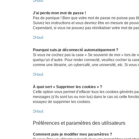
Haut
J’ai perdu mon mot de passe !
Pas de panique ! Bien que votre mot de passe ne puisse pas être
Suivez les instructions et vous devriez être en mesure de pou
Cependant, si vous ne pouvez pas réinitialiser votre mot de pa
Haut
Pourquoi suis-je déconnecté automatiquement ?
Si vous ne cochez pas la case « Se souvenir de moi » lors de v
quelqu’un d’autre. Pour rester connecté, veuillez cocher la ca
comme une librairie, un cybercafé, une université, etc. Si vous n
Haut
À quoi sert « Supprimer les cookies » ?
Cette option vous permet d’effacer tous les cookies générés par
messages (s’ils sont lus ou non lus) dans le cas où cette fonc
essayez de supprimer les cookies.
Haut
Préférences et paramètres des utilisateurs
Comment puis-je modifier mes paramètres ?