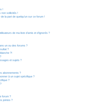
s !
non sollicités !
e de la part de quelqu’un sur ce forum !
lisateurs de ma liste d’amis et d’ignorés ?
ans un ou des forums ?
sultat ?
blanche ?!
?
ssages et sujets ?
t les abonnements ?
onner à un sujet spécifique ?
ifique ?
 ?
ce forum ?
s jointes ?