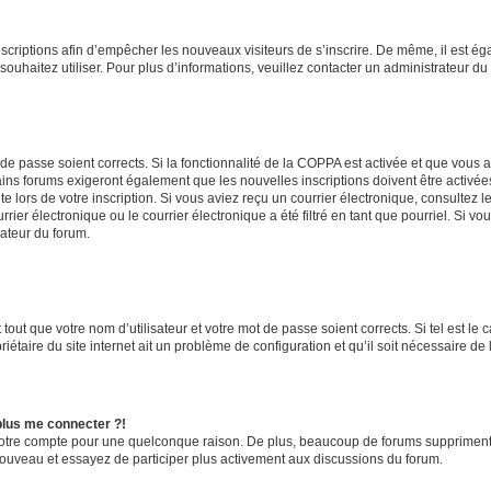
inscriptions afin d’empêcher les nouveaux visiteurs de s’inscrire. De même, il est é
s souhaitez utiliser. Pour plus d’informations, veuillez contacter un administrateur du
t de passe soient corrects. Si la fonctionnalité de la COPPA est activée et que vous 
ains forums exigeront également que les nouvelles inscriptions doivent être activée
te lors de votre inscription. Si vous aviez reçu un courrier électronique, consultez l
r électronique ou le courrier électronique a été filtré en tant que pourriel. Si vo
rateur du forum.
out que votre nom d’utilisateur et votre mot de passe soient corrects. Si tel est le
iétaire du site internet ait un problème de configuration et qu’il soit nécessaire de l
 plus me connecter ?!
votre compte pour une quelconque raison. De plus, beaucoup de forums suppriment pér
 nouveau et essayez de participer plus activement aux discussions du forum.