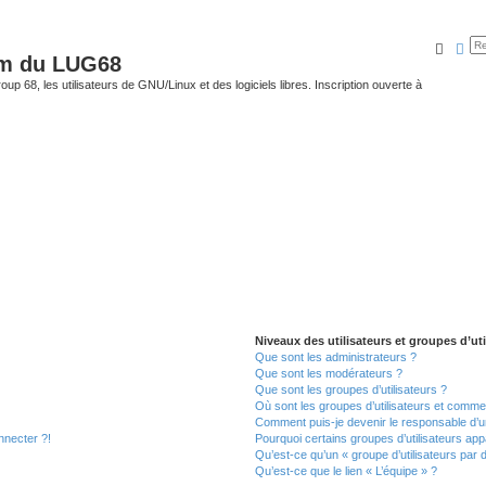
Reche
Rec
um du LUG68
up 68, les utilisateurs de GNU/Linux et des logiciels libres. Inscription ouverte à
Niveaux des utilisateurs et groupes d’uti
Que sont les administrateurs ?
Que sont les modérateurs ?
Que sont les groupes d’utilisateurs ?
Où sont les groupes d’utilisateurs et commen
Comment puis-je devenir le responsable d’un
nnecter ?!
Pourquoi certains groupes d’utilisateurs app
Qu’est-ce qu’un « groupe d’utilisateurs par 
Qu’est-ce que le lien « L’équipe » ?