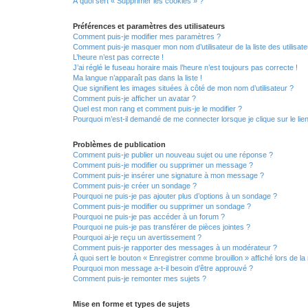
À quoi sert « Supprimer les cookies » ?
Préférences et paramètres des utilisateurs
Comment puis-je modifier mes paramètres ?
Comment puis-je masquer mon nom d’utilisateur de la liste des utilisate
L’heure n’est pas correcte !
J’ai réglé le fuseau horaire mais l’heure n’est toujours pas correcte !
Ma langue n’apparaît pas dans la liste !
Que signifient les images situées à côté de mon nom d’utilisateur ?
Comment puis-je afficher un avatar ?
Quel est mon rang et comment puis-je le modifier ?
Pourquoi m’est-il demandé de me connecter lorsque je clique sur le lien 
Problèmes de publication
Comment puis-je publier un nouveau sujet ou une réponse ?
Comment puis-je modifier ou supprimer un message ?
Comment puis-je insérer une signature à mon message ?
Comment puis-je créer un sondage ?
Pourquoi ne puis-je pas ajouter plus d’options à un sondage ?
Comment puis-je modifier ou supprimer un sondage ?
Pourquoi ne puis-je pas accéder à un forum ?
Pourquoi ne puis-je pas transférer de pièces jointes ?
Pourquoi ai-je reçu un avertissement ?
Comment puis-je rapporter des messages à un modérateur ?
À quoi sert le bouton « Enregistrer comme brouillon » affiché lors de la 
Pourquoi mon message a-t-il besoin d’être approuvé ?
Comment puis-je remonter mes sujets ?
Mise en forme et types de sujets