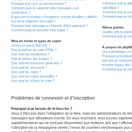
Comment puis-je ajou
Pourquoi ai-je reçu un avertissement ?
spécifique ?
Comment puis-je rapporter des messages à un
Comment puis-je m’a
modérateur ?
Comment puis-je rés
À quoi sert le bouton « Enregistrer comme brouillon » affiché
lors de la rédaction d’un sujet ?
Pourquoi mon message a-t-il besoin d’être approuvé ?
Pièces jointes
Comment puis-je remonter mes sujets ?
Quelles pièces joint
Comment puis-je retr
Mise en forme et types de sujets
Qu’est-ce que le BBCode ?
À propos de phpB
Puis-je insérer du code HTML ?
Qui a développé ce l
Que sont les émoticônes ?
Pourquoi la fonctionn
Puis-je insérer des images ?
Qui dois-je contacte
Que sont les annonces générales ?
d’ordres légaux liés 
Que sont les annonces ?
Comment puis-je cont
Que sont les notes ?
Que sont les sujets verrouillés ?
Que sont les icônes de sujet ?
Problèmes de connexion et d’inscription
Pourquoi ai-je besoin de m’inscrire ?
Vous n’êtes pas dans l’obligation de le faire, mais les administrateurs du fo
messages aux utilisateurs inscrits. En vous inscrivant, vous pouvez égaleme
supplémentaires qui ne sont pas disponibles aux visiteurs, tels que l’affich
l’utilisation de la messagerie privée, l’envoi de courriers électroniques aux a