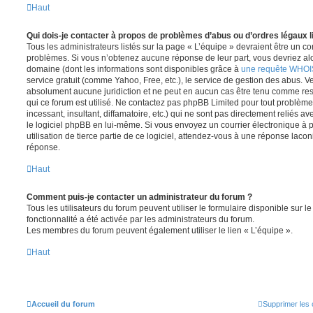
Haut
Qui dois-je contacter à propos de problèmes d’abus ou d’ordres légaux l
Tous les administrateurs listés sur la page « L’équipe » devraient être un c
problèmes. Si vous n’obtenez aucune réponse de leur part, vous devriez alor
domaine (dont les informations sont disponibles grâce à
une requête WHOI
service gratuit (comme Yahoo, Free, etc.), le service de gestion des abus. 
absolument aucune juridiction et ne peut en aucun cas être tenu comme re
qui ce forum est utilisé. Ne contactez pas phpBB Limited pour tout problèm
incessant, insultant, diffamatoire, etc.) qui ne sont pas directement reliés a
le logiciel phpBB en lui-même. Si vous envoyez un courrier électronique à
utilisation de tierce partie de ce logiciel, attendez-vous à une réponse laco
réponse.
Haut
Comment puis-je contacter un administrateur du forum ?
Tous les utilisateurs du forum peuvent utiliser le formulaire disponible sur le
fonctionnalité a été activée par les administrateurs du forum.
Les membres du forum peuvent également utiliser le lien « L’équipe ».
Haut
Accueil du forum
Supprimer les 