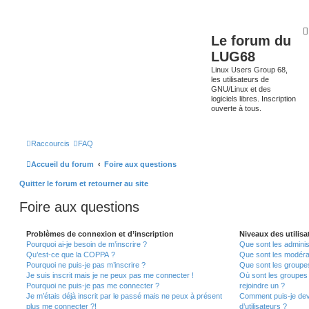
Le forum du
LUG68
Linux Users Group 68,
les utilisateurs de
GNU/Linux et des
logiciels libres. Inscription
ouverte à tous.
Raccourcis
FAQ
Accueil du forum
Foire aux questions
Quitter le forum et retourner au site
Foire aux questions
Problèmes de connexion et d’inscription
Niveaux des utilisa
Pourquoi ai-je besoin de m’inscrire ?
Que sont les adminis
Qu’est-ce que la COPPA ?
Que sont les modéra
Pourquoi ne puis-je pas m’inscrire ?
Que sont les groupes 
Je suis inscrit mais je ne peux pas me connecter !
Où sont les groupes 
Pourquoi ne puis-je pas me connecter ?
rejoindre un ?
Je m’étais déjà inscrit par le passé mais ne peux à présent
Comment puis-je dev
plus me connecter ?!
d’utilisateurs ?