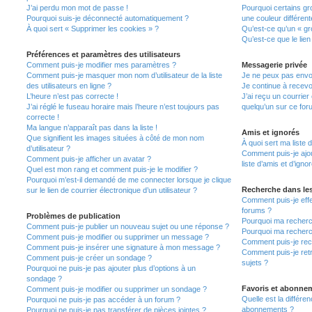
J’ai perdu mon mot de passe !
Pourquoi certains gr
Pourquoi suis-je déconnecté automatiquement ?
une couleur différent
À quoi sert « Supprimer les cookies » ?
Qu’est-ce qu’un « gro
Qu’est-ce que le lien
Préférences et paramètres des utilisateurs
Comment puis-je modifier mes paramètres ?
Messagerie privée
Comment puis-je masquer mon nom d’utilisateur de la liste
Je ne peux pas envo
des utilisateurs en ligne ?
Je continue à recevo
L’heure n’est pas correcte !
J’ai reçu un courrier
J’ai réglé le fuseau horaire mais l’heure n’est toujours pas
quelqu’un sur ce for
correcte !
Ma langue n’apparaît pas dans la liste !
Amis et ignorés
Que signifient les images situées à côté de mon nom
À quoi sert ma liste 
d’utilisateur ?
Comment puis-je ajou
Comment puis-je afficher un avatar ?
liste d’amis et d’igno
Quel est mon rang et comment puis-je le modifier ?
Pourquoi m’est-il demandé de me connecter lorsque je clique
Recherche dans le
sur le lien de courrier électronique d’un utilisateur ?
Comment puis-je eff
forums ?
Problèmes de publication
Pourquoi ma recherc
Comment puis-je publier un nouveau sujet ou une réponse ?
Pourquoi ma recherc
Comment puis-je modifier ou supprimer un message ?
Comment puis-je re
Comment puis-je insérer une signature à mon message ?
Comment puis-je ret
Comment puis-je créer un sondage ?
sujets ?
Pourquoi ne puis-je pas ajouter plus d’options à un
sondage ?
Favoris et abonne
Comment puis-je modifier ou supprimer un sondage ?
Quelle est la différen
Pourquoi ne puis-je pas accéder à un forum ?
abonnements ?
Pourquoi ne puis-je pas transférer de pièces jointes ?