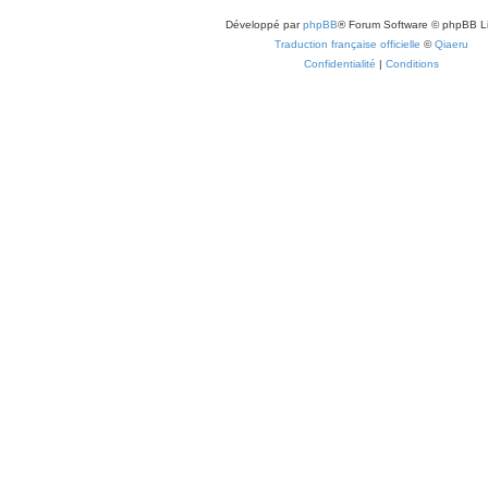
Développé par
phpBB
® Forum Software © phpBB L
Traduction française officielle
©
Qiaeru
Confidentialité
|
Conditions