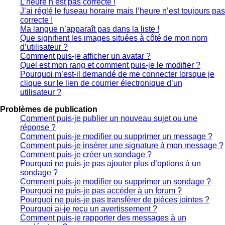
L’heure n’est pas correcte !
J’ai réglé le fuseau horaire mais l’heure n’est toujours pas
correcte !
Ma langue n’apparaît pas dans la liste !
Que signifient les images situées à côté de mon nom
d’utilisateur ?
Comment puis-je afficher un avatar ?
Quel est mon rang et comment puis-je le modifier ?
Pourquoi m’est-il demandé de me connecter lorsque je
clique sur le lien de courrier électronique d’un
utilisateur ?
Problèmes de publication
Comment puis-je publier un nouveau sujet ou une
réponse ?
Comment puis-je modifier ou supprimer un message ?
Comment puis-je insérer une signature à mon message ?
Comment puis-je créer un sondage ?
Pourquoi ne puis-je pas ajouter plus d’options à un
sondage ?
Comment puis-je modifier ou supprimer un sondage ?
Pourquoi ne puis-je pas accéder à un forum ?
Pourquoi ne puis-je pas transférer de pièces jointes ?
Pourquoi ai-je reçu un avertissement ?
Comment puis-je rapporter des messages à un