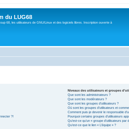
um du LUG68
up 68, les utilisateurs de GNU/Linux et des logiciels libres. Inscription ouverte à
Niveaux des utilisateurs et groupes d’uti
Que sont les administrateurs ?
Que sont les modérateurs ?
Que sont les groupes d’utilisateurs ?
Où sont les groupes d’utilisateurs et commen
Comment puis-je devenir le responsable d’un
nnecter ?!
Pourquoi certains groupes d’utilisateurs app
Qu’est-ce qu’un « groupe d’utilisateurs par 
Qu’est-ce que le lien « L’équipe » ?