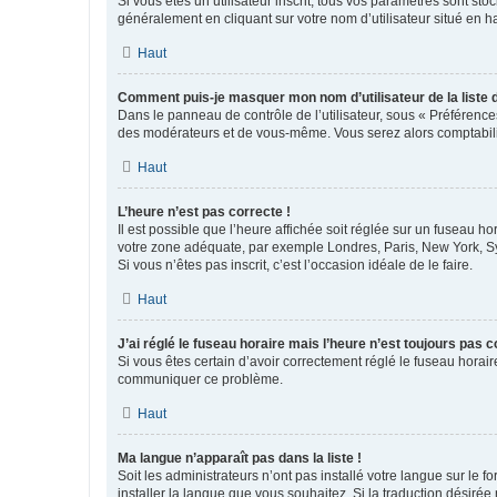
Si vous êtes un utilisateur inscrit, tous vos paramètres sont st
généralement en cliquant sur votre nom d’utilisateur situé en 
Haut
Comment puis-je masquer mon nom d’utilisateur de la liste de
Dans le panneau de contrôle de l’utilisateur, sous « Préférence
des modérateurs et de vous-même. Vous serez alors comptabilis
Haut
L’heure n’est pas correcte !
Il est possible que l’heure affichée soit réglée sur un fuseau hor
votre zone adéquate, par exemple Londres, Paris, New York, Sydn
Si vous n’êtes pas inscrit, c’est l’occasion idéale de le faire.
Haut
J’ai réglé le fuseau horaire mais l’heure n’est toujours pas c
Si vous êtes certain d’avoir correctement réglé le fuseau horaire
communiquer ce problème.
Haut
Ma langue n’apparaît pas dans la liste !
Soit les administrateurs n’ont pas installé votre langue sur le f
installer la langue que vous souhaitez. Si la traduction désirée