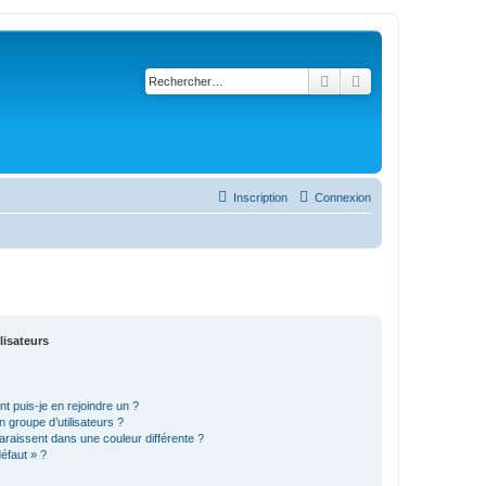
Rechercher
Recherche avancé
Inscription
Connexion
lisateurs
t puis-je en rejoindre un ?
 groupe d’utilisateurs ?
araissent dans une couleur différente ?
défaut » ?