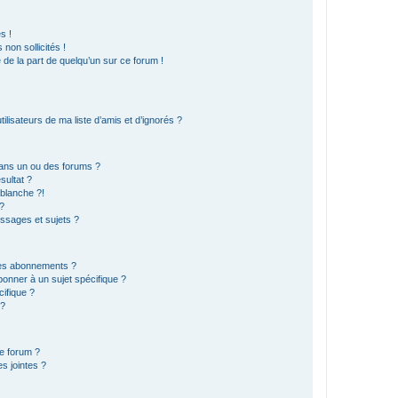
s !
non sollicités !
e de la part de quelqu’un sur ce forum !
lisateurs de ma liste d’amis et d’ignorés ?
ans un ou des forums ?
sultat ?
blanche ?!
?
ssages et sujets ?
t les abonnements ?
onner à un sujet spécifique ?
ifique ?
 ?
ce forum ?
s jointes ?