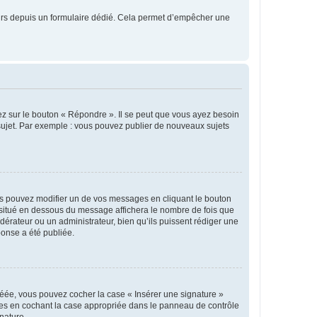
sateurs depuis un formulaire dédié. Cela permet d’empêcher une
ez sur le bouton « Répondre ». Il se peut que vous ayez besoin
 sujet. Par exemple : vous pouvez publier de nouveaux sujets
s pouvez modifier un de vos messages en cliquant le bouton
e situé en dessous du message affichera le nombre de fois que
modérateur ou un administrateur, bien qu’ils puissent rédiger une
ponse a été publiée.
réée, vous pouvez cocher la case « Insérer une signature »
ages en cochant la case appropriée dans le panneau de contrôle
gnature.