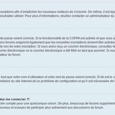
inscriptions afin d’empêcher les nouveaux visiteurs de s’inscrire. De même, il est é
s souhaitez utiliser. Pour plus d’informations, veuillez contacter un administrateur du
t de passe soient corrects. Si la fonctionnalité de la COPPA est activée et que vous 
ains forums exigeront également que les nouvelles inscriptions doivent être activée
te lors de votre inscription. Si vous aviez reçu un courrier électronique, consultez l
r électronique ou le courrier électronique a été filtré en tant que pourriel. Si vo
rateur du forum.
out que votre nom d’utilisateur et votre mot de passe soient corrects. Si tel est le
iétaire du site internet ait un problème de configuration et qu’il soit nécessaire de l
 plus me connecter ?!
votre compte pour une quelconque raison. De plus, beaucoup de forums suppriment pér
 nouveau et essayez de participer plus activement aux discussions du forum.