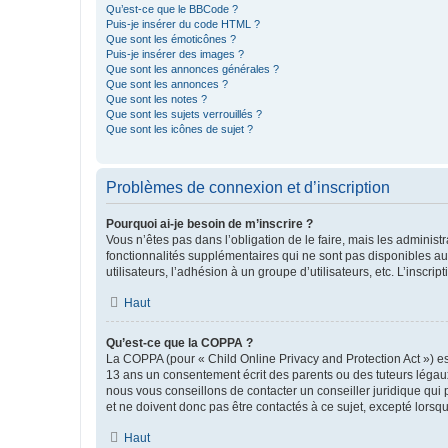
Qu’est-ce que le BBCode ?
Puis-je insérer du code HTML ?
Que sont les émoticônes ?
Puis-je insérer des images ?
Que sont les annonces générales ?
Que sont les annonces ?
Que sont les notes ?
Que sont les sujets verrouillés ?
Que sont les icônes de sujet ?
Problèmes de connexion et d’inscription
Pourquoi ai-je besoin de m’inscrire ?
Vous n’êtes pas dans l’obligation de le faire, mais les adminis
fonctionnalités supplémentaires qui ne sont pas disponibles aux 
utilisateurs, l’adhésion à un groupe d’utilisateurs, etc. L’insc
Haut
Qu’est-ce que la COPPA ?
La COPPA (pour « Child Online Privacy and Protection Act ») es
13 ans un consentement écrit des parents ou des tuteurs légaux
nous vous conseillons de contacter un conseiller juridique qui
et ne doivent donc pas être contactés à ce sujet, excepté lorsq
Haut