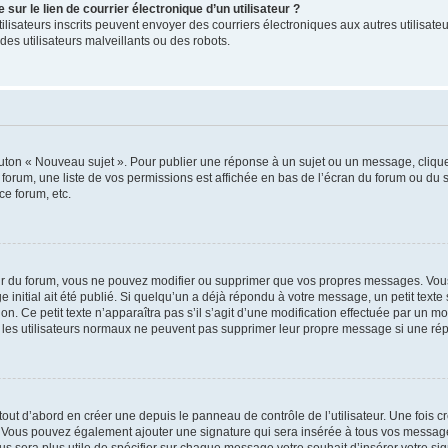
ur le lien de courrier électronique d’un utilisateur ?
s utilisateurs inscrits peuvent envoyer des courriers électroniques aux autres utili
es utilisateurs malveillants ou des robots.
outon « Nouveau sujet ». Pour publier une réponse à un sujet ou un message, cliqu
 forum, une liste de vos permissions est affichée en bas de l’écran du forum ou du
ce forum, etc.
r du forum, vous ne pouvez modifier ou supprimer que vos propres messages. Vou
 initial ait été publié. Si quelqu’un a déjà répondu à votre message, un petit text
ion. Ce petit texte n’apparaîtra pas s’il s’agit d’une modification effectuée par un 
ue les utilisateurs normaux ne peuvent pas supprimer leur propre message si une ré
ut d’abord en créer une depuis le panneau de contrôle de l’utilisateur. Une fois c
ure. Vous pouvez également ajouter une signature qui sera insérée à tous vos mess
 vous sera plus utile de spécifier sur chaque message votre souhait d’insérer votre si