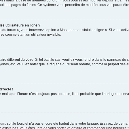
ockés dans la base de données du forum. Vous pouvez les modifier depuis le panneau 
haut des pages du forum. Ce système vous permettra de modifier tous vos paramètre
s utilisateurs en ligne ?
s du forum », vous trouverez l’option « Masquer mon statut en ligne ». Si vous activ
é comme étant un utilisateur invisible.
aire différent du vôtre. Si tel était le cas, veuillez vous rendre dans le panneau de co
ey, etc. Veuillez noter que le réglage du fuseau horaire, comme la plupart des autr
orrecte !
 mais que l’heure n’est toujours pas correcte, il est probable que l’horloge du serve
orum, soit le logiciel n’a pas encore été traduit dans votre langue. Essayez de deman
 n’existe pas, vous êtes libre de vous porter volontaire et commencer une nouvelle t