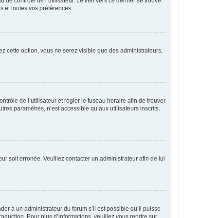
de contrôle de l’utilisateur. Le lien vers ce dernier se trouve
s et toutes vos préférences.
ez cette option, vous ne serez visible que des administrateurs,
ntrôle de l’utilisateur et régler le fuseau horaire afin de trouver
es paramètres, n’est accessible qu’aux utilisateurs inscrits.
ur soit erronée. Veuillez contacter un administrateur afin de lui
der à un administrateur du forum s’il est possible qu’il puisse
raduction. Pour plus d’informations, veuillez vous rendre sur