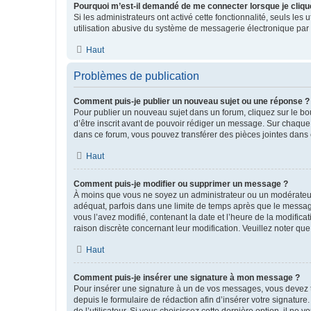
Pourquoi m’est-il demandé de me connecter lorsque je clique s
Si les administrateurs ont activé cette fonctionnalité, seuls le
utilisation abusive du système de messagerie électronique par d
Haut
Problèmes de publication
Comment puis-je publier un nouveau sujet ou une réponse ?
Pour publier un nouveau sujet dans un forum, cliquez sur le b
d’être inscrit avant de pouvoir rédiger un message. Sur chaque
dans ce forum, vous pouvez transférer des pièces jointes dans 
Haut
Comment puis-je modifier ou supprimer un message ?
À moins que vous ne soyez un administrateur ou un modérateu
adéquat, parfois dans une limite de temps après que le message
vous l’avez modifié, contenant la date et l’heure de la modificat
raison discrète concernant leur modification. Veuillez noter q
Haut
Comment puis-je insérer une signature à mon message ?
Pour insérer une signature à un de vos messages, vous devez to
depuis le formulaire de rédaction afin d’insérer votre signat
de l’utilisateur. Si vous choisissez cette dernière option, il ne