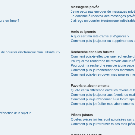
Messagerie privée
Je ne peux pas envoyer de messages privé
Je continue à recevoir des messages privés 
urs en ligne ?
J’ai reçu un courrier électronique indésirabl
Amis et ignorés
À quoi sert ma liste d’amis et d’ignorés ?
Comment puis-je ajouter ou supprimer des uti
Recherche dans les forums
de courrier électronique d’un utilisateur ?
Comment puis-je effectuer une recherche d
Pourquoi ma recherche ne renvoie aucun ré
Pourquoi ma recherche renvoie à une page 
Comment puis-je rechercher des membres 
Comment puis-je retrouver mes propres me
Favoris et abonnements
Quelle est la différence entre les favoris e
Comment puis-je ajouter aux favoris ou m’ab
Comment puis-je m’abonner à un forum spéc
Comment puis-je résilier mes abonnements
rédaction d’un sujet ?
Pièces jointes
Quelles pièces jointes sont autorisées sur 
Comment puis-je retrouver toutes mes pièce
À propos de phpBB