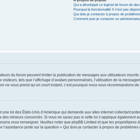
Qui a développé ce logiciel de forum de dis
Pourquoi la fonctionnalité X n’est pas dispon
Qui dois-je contacter à propos de problèmes
Comment puis-je contacter un administrateu
trateurs du forum peuvent limiter la publication de messages aux utilisateurs inscri
visiteurs, tels que l’affichage d’avatars personnalisés, l’utilisation de la messager
ription ne vous prend qu’un court instant, c’est pourquoi nous vous recommandons de l
t une loi des États-Unis d’Amérique qui demande aux sites internet collectant pot
 des mineurs concernés. Si vous ne savez pas si cette loi s’applique également au
 pourra vous renseigner. Veuillez noter que phpBB Limited et que les propriétaires
ue l’assistance porte sur la question « Qui dois-je contacter à propos de problèmes 