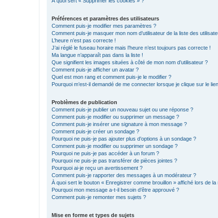
À quoi sert « Supprimer les cookies » ?
Préférences et paramètres des utilisateurs
Comment puis-je modifier mes paramètres ?
Comment puis-je masquer mon nom d’utilisateur de la liste des utilisate
L’heure n’est pas correcte !
J’ai réglé le fuseau horaire mais l’heure n’est toujours pas correcte !
Ma langue n’apparaît pas dans la liste !
Que signifient les images situées à côté de mon nom d’utilisateur ?
Comment puis-je afficher un avatar ?
Quel est mon rang et comment puis-je le modifier ?
Pourquoi m’est-il demandé de me connecter lorsque je clique sur le lien 
Problèmes de publication
Comment puis-je publier un nouveau sujet ou une réponse ?
Comment puis-je modifier ou supprimer un message ?
Comment puis-je insérer une signature à mon message ?
Comment puis-je créer un sondage ?
Pourquoi ne puis-je pas ajouter plus d’options à un sondage ?
Comment puis-je modifier ou supprimer un sondage ?
Pourquoi ne puis-je pas accéder à un forum ?
Pourquoi ne puis-je pas transférer de pièces jointes ?
Pourquoi ai-je reçu un avertissement ?
Comment puis-je rapporter des messages à un modérateur ?
À quoi sert le bouton « Enregistrer comme brouillon » affiché lors de la 
Pourquoi mon message a-t-il besoin d’être approuvé ?
Comment puis-je remonter mes sujets ?
Mise en forme et types de sujets