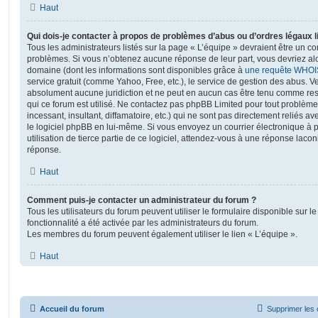
Haut
Qui dois-je contacter à propos de problèmes d’abus ou d’ordres légaux l
Tous les administrateurs listés sur la page « L’équipe » devraient être un c
problèmes. Si vous n’obtenez aucune réponse de leur part, vous devriez alor
domaine (dont les informations sont disponibles grâce à
une requête WHOI
service gratuit (comme Yahoo, Free, etc.), le service de gestion des abus. 
absolument aucune juridiction et ne peut en aucun cas être tenu comme re
qui ce forum est utilisé. Ne contactez pas phpBB Limited pour tout problèm
incessant, insultant, diffamatoire, etc.) qui ne sont pas directement reliés a
le logiciel phpBB en lui-même. Si vous envoyez un courrier électronique à
utilisation de tierce partie de ce logiciel, attendez-vous à une réponse laco
réponse.
Haut
Comment puis-je contacter un administrateur du forum ?
Tous les utilisateurs du forum peuvent utiliser le formulaire disponible sur le
fonctionnalité a été activée par les administrateurs du forum.
Les membres du forum peuvent également utiliser le lien « L’équipe ».
Haut
Accueil du forum
Supprimer les 