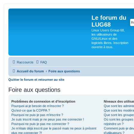
Le forum du
LUG68
Linux Users Group 68,
les utilisateurs de
GNU/Linux et des
logiciels libres. Inscription
ouverte à tous.
Raccourcis
FAQ
Accueil du forum
Foire aux questions
Quitter le forum et retourner au site
Foire aux questions
Problèmes de connexion et d’inscription
Niveaux des utilisa
Pourquoi ai-je besoin de m’inscrire ?
Que sont les adminis
Qu’est-ce que la COPPA ?
Que sont les modéra
Pourquoi ne puis-je pas m’inscrire ?
Que sont les groupes 
Je suis inscrit mais je ne peux pas me connecter !
Où sont les groupes 
Pourquoi ne puis-je pas me connecter ?
rejoindre un ?
Je m’étais déjà inscrit par le passé mais ne peux à présent
Comment puis-je dev
plus me connecter ?!
d’utilisateurs ?