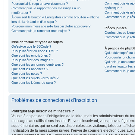
Comment puis-je ajou
Pourquoi ai-je reçu un avertissement ?
spécifique ?
Comment puis-je rapporter des messages à un
Comment puis-je m’a
modérateur ?
Comment puis-je rés
À quoi sert le bouton « Enregistrer comme brouillon » affiché
lors de la rédaction d’un sujet ?
Pourquoi mon message a-t-il besoin d’être approuvé ?
Pièces jointes
Comment puis-je remonter mes sujets ?
Quelles pièces joint
Comment puis-je retr
Mise en forme et types de sujets
Qu’est-ce que le BBCode ?
À propos de phpB
Puis-je insérer du code HTML ?
Qui a développé ce l
Que sont les émoticônes ?
Pourquoi la fonctionn
Puis-je insérer des images ?
Qui dois-je contacte
Que sont les annonces générales ?
d’ordres légaux liés 
Que sont les annonces ?
Comment puis-je cont
Que sont les notes ?
Que sont les sujets verrouillés ?
Que sont les icônes de sujet ?
Problèmes de connexion et d’inscription
Pourquoi ai-je besoin de m’inscrire ?
Vous n’êtes pas dans l’obligation de le faire, mais les administrateurs du fo
messages aux utilisateurs inscrits. En vous inscrivant, vous pouvez égaleme
supplémentaires qui ne sont pas disponibles aux visiteurs, tels que l’affich
l’utilisation de la messagerie privée, l’envoi de courriers électroniques aux a