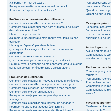
J’ai perdu mon mot de passe !
Pourquoi certains gr
Pourquoi suis-je déconnecté automatiquement ?
une couleur différent
À quoi sert « Supprimer les cookies » ?
Qu’est-ce qu’un « gro
Qu’est-ce que le lien
Préférences et paramètres des utilisateurs
Comment puis-je modifier mes paramètres ?
Messagerie privée
Comment puis-je masquer mon nom d’utilisateur de la liste
Je ne peux pas envo
des utilisateurs en ligne ?
Je continue à recevo
L’heure n’est pas correcte !
J’ai reçu un courrier
J’ai réglé le fuseau horaire mais l’heure n’est toujours pas
quelqu’un sur ce for
correcte !
Ma langue n’apparaît pas dans la liste !
Amis et ignorés
Que signifient les images situées à côté de mon nom
À quoi sert ma liste 
d’utilisateur ?
Comment puis-je ajou
Comment puis-je afficher un avatar ?
liste d’amis et d’igno
Quel est mon rang et comment puis-je le modifier ?
Pourquoi m’est-il demandé de me connecter lorsque je clique
Recherche dans le
sur le lien de courrier électronique d’un utilisateur ?
Comment puis-je eff
forums ?
Problèmes de publication
Pourquoi ma recherc
Comment puis-je publier un nouveau sujet ou une réponse ?
Pourquoi ma recherc
Comment puis-je modifier ou supprimer un message ?
Comment puis-je re
Comment puis-je insérer une signature à mon message ?
Comment puis-je ret
Comment puis-je créer un sondage ?
sujets ?
Pourquoi ne puis-je pas ajouter plus d’options à un
sondage ?
Favoris et abonne
Comment puis-je modifier ou supprimer un sondage ?
Quelle est la différen
Pourquoi ne puis-je pas accéder à un forum ?
abonnements ?
Pourquoi ne puis-je pas transférer de pièces jointes ?