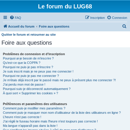
Le forum du LUG68
FAQ
Inscription
Connexion
R
Accueil du forum
Foire aux questions
e
Quitter le forum et retourner au site
c
Foire aux questions
h
Problèmes de connexion et d’inscription
e
Pourquoi ai-je besoin de m’inscrire ?
r
Qu’est-ce que la COPPA ?
Pourquoi ne puis-je pas m’inscrire ?
c
Je suis inscrit mais je ne peux pas me connecter !
h
Pourquoi ne puis-je pas me connecter ?
Je m’étais déjà inscrit par le passé mais ne peux à présent plus me connecter ?!
e
J’ai perdu mon mot de passe !
Pourquoi suis-je déconnecté automatiquement ?
r
À quoi sert « Supprimer les cookies » ?
Préférences et paramètres des utilisateurs
Comment puis-je modifier mes paramètres ?
Comment puis-je masquer mon nom d’utilisateur de la liste des utilisateurs en ligne ?
L’heure n’est pas correcte !
J’ai réglé le fuseau horaire mais l’heure n’est toujours pas correcte !
Ma langue n’apparaît pas dans la liste !