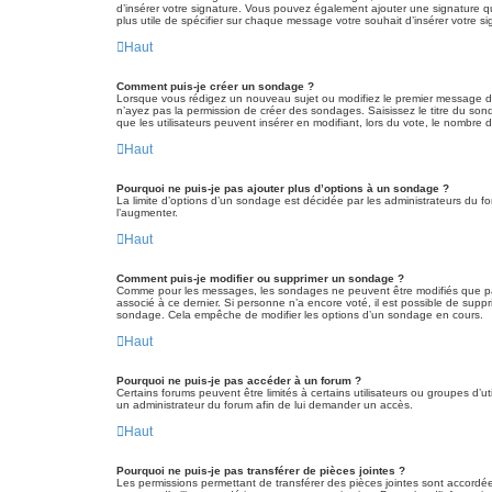
d’insérer votre signature. Vous pouvez également ajouter une signature qu
plus utile de spécifier sur chaque message votre souhait d’insérer votre si
Haut
Comment puis-je créer un sondage ?
Lorsque vous rédigez un nouveau sujet ou modifiez le premier message d’un
n’ayez pas la permission de créer des sondages. Saisissez le titre du so
que les utilisateurs peuvent insérer en modifiant, lors du vote, le nombre d
Haut
Pourquoi ne puis-je pas ajouter plus d’options à un sondage ?
La limite d’options d’un sondage est décidée par les administrateurs du 
l’augmenter.
Haut
Comment puis-je modifier ou supprimer un sondage ?
Comme pour les messages, les sondages ne peuvent être modifiés que par l
associé à ce dernier. Si personne n’a encore voté, il est possible de sup
sondage. Cela empêche de modifier les options d’un sondage en cours.
Haut
Pourquoi ne puis-je pas accéder à un forum ?
Certains forums peuvent être limités à certains utilisateurs ou groupes d’
un administrateur du forum afin de lui demander un accès.
Haut
Pourquoi ne puis-je pas transférer de pièces jointes ?
Les permissions permettant de transférer des pièces jointes sont accordées