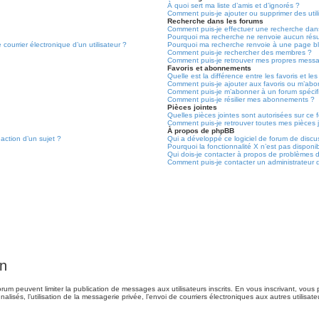
À quoi sert ma liste d’amis et d’ignorés ?
Comment puis-je ajouter ou supprimer des utili
Recherche dans les forums
Comment puis-je effectuer une recherche dan
Pourquoi ma recherche ne renvoie aucun résu
courrier électronique d’un utilisateur ?
Pourquoi ma recherche renvoie à une page b
Comment puis-je rechercher des membres ?
Comment puis-je retrouver mes propres messa
Favoris et abonnements
Quelle est la différence entre les favoris et 
Comment puis-je ajouter aux favoris ou m’abon
Comment puis-je m’abonner à un forum spécif
Comment puis-je résilier mes abonnements ?
Pièces jointes
Quelles pièces jointes sont autorisées sur ce 
Comment puis-je retrouver toutes mes pièces j
À propos de phpBB
daction d’un sujet ?
Qui a développé ce logiciel de forum de discu
Pourquoi la fonctionnalité X n’est pas disponi
Qui dois-je contacter à propos de problèmes d
Comment puis-je contacter un administrateur 
on
 forum peuvent limiter la publication de messages aux utilisateurs inscrits. En vous inscrivant, vo
alisés, l’utilisation de la messagerie privée, l’envoi de courriers électroniques aux autres utilisate