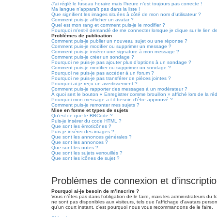
J’ai réglé le fuseau horaire mais l’heure n’est toujours pas correcte !
Ma langue n’apparaît pas dans la liste !
Que signifient les images situées à côté de mon nom d’utilisateur ?
Comment puis-je afficher un avatar ?
Quel est mon rang et comment puis-je le modifier ?
Pourquoi m’est-il demandé de me connecter lorsque je clique sur le lien de 
Problèmes de publication
Comment puis-je publier un nouveau sujet ou une réponse ?
Comment puis-je modifier ou supprimer un message ?
Comment puis-je insérer une signature à mon message ?
Comment puis-je créer un sondage ?
Pourquoi ne puis-je pas ajouter plus d’options à un sondage ?
Comment puis-je modifier ou supprimer un sondage ?
Pourquoi ne puis-je pas accéder à un forum ?
Pourquoi ne puis-je pas transférer de pièces jointes ?
Pourquoi ai-je reçu un avertissement ?
Comment puis-je rapporter des messages à un modérateur ?
À quoi sert le bouton « Enregistrer comme brouillon » affiché lors de la ré
Pourquoi mon message a-t-il besoin d’être approuvé ?
Comment puis-je remonter mes sujets ?
Mise en forme et types de sujets
Qu’est-ce que le BBCode ?
Puis-je insérer du code HTML ?
Que sont les émoticônes ?
Puis-je insérer des images ?
Que sont les annonces générales ?
Que sont les annonces ?
Que sont les notes ?
Que sont les sujets verrouillés ?
Que sont les icônes de sujet ?
Problèmes de connexion et d’inscripti
Pourquoi ai-je besoin de m’inscrire ?
Vous n’êtes pas dans l’obligation de le faire, mais les administrateurs du
ne sont pas disponibles aux visiteurs, tels que l’affichage d’avatars personn
qu’un court instant, c’est pourquoi nous vous recommandons de le faire.