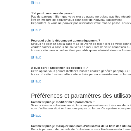
Haut
J’ai perdu mon mot de passe !
Pas de panique ! Bien que votre mot de passe ne puisse pas être récupéré, 
être en mesure de pouvoir vous connecter de nouveau rapidement.
Cependant, si vous ne pouvez pas réinitialiser votre mot de passe, nous v
Haut
Pourquoi suis-je déconnecté automatiquement ?
Si vous ne cochez pas la case « Se souvenir de moi » lors de votre connex
veuillez cocher la case « Se souvenir de moi » lors de votre connexion au
trouver cette case à cocher, il est probable qu’un administrateur du forum a
Haut
À quoi sert « Supprimer les cookies » ?
Cette option vous permet d’effacer tous les cookies générés par phpBB 3.3
le cas où cette fonctionnalité a été activée par un administrateur du fo
Haut
Préférences et paramètres des utilisat
Comment puis-je modifier mes paramètres ?
Si vous êtes un utilisateur inscrit, tous vos paramètres sont stockés dans
nom d’utilisateur situé en haut des pages du forum. Ce système vous perm
Haut
Comment puis-je masquer mon nom d’utilisateur de la liste des utilisa
Dans le panneau de contrôle de l’utilisateur, sous « Préférences du forum