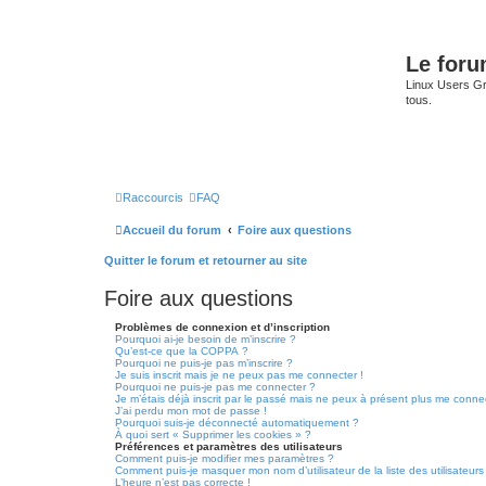
Le for
Linux Users Gro
tous.
Raccourcis
FAQ
Accueil du forum
Foire aux questions
Quitter le forum et retourner au site
Foire aux questions
Problèmes de connexion et d’inscription
Pourquoi ai-je besoin de m’inscrire ?
Qu’est-ce que la COPPA ?
Pourquoi ne puis-je pas m’inscrire ?
Je suis inscrit mais je ne peux pas me connecter !
Pourquoi ne puis-je pas me connecter ?
Je m’étais déjà inscrit par le passé mais ne peux à présent plus me conne
J’ai perdu mon mot de passe !
Pourquoi suis-je déconnecté automatiquement ?
À quoi sert « Supprimer les cookies » ?
Préférences et paramètres des utilisateurs
Comment puis-je modifier mes paramètres ?
Comment puis-je masquer mon nom d’utilisateur de la liste des utilisateurs
L’heure n’est pas correcte !