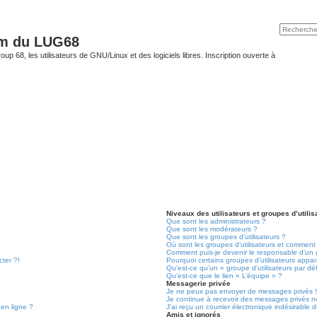
um du LUG68
up 68, les utilisateurs de GNU/Linux et des logiciels libres. Inscription ouverte à
Niveaux des utilisateurs et groupes d’utilis
Que sont les administrateurs ?
Que sont les modérateurs ?
Que sont les groupes d’utilisateurs ?
Où sont les groupes d’utilisateurs et comment 
Comment puis-je devenir le responsable d’un g
cter ?!
Pourquoi certains groupes d’utilisateurs appa
Qu’est-ce qu’un « groupe d’utilisateurs par dé
Qu’est-ce que le lien « L’équipe » ?
Messagerie privée
Je ne peux pas envoyer de messages privés 
Je continue à recevoir des messages privés non
 en ligne ?
J’ai reçu un courrier électronique indésirable 
Amis et ignorés