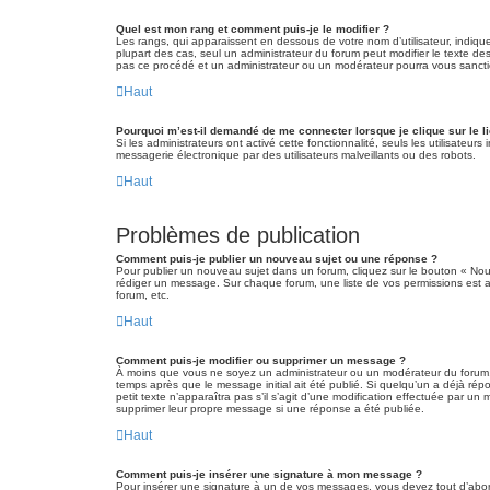
Quel est mon rang et comment puis-je le modifier ?
Les rangs, qui apparaissent en dessous de votre nom d’utilisateur, indique
plupart des cas, seul un administrateur du forum peut modifier le texte 
pas ce procédé et un administrateur ou un modérateur pourra vous sanct
Haut
Pourquoi m’est-il demandé de me connecter lorsque je clique sur le lie
Si les administrateurs ont activé cette fonctionnalité, seuls les utilisate
messagerie électronique par des utilisateurs malveillants ou des robots.
Haut
Problèmes de publication
Comment puis-je publier un nouveau sujet ou une réponse ?
Pour publier un nouveau sujet dans un forum, cliquez sur le bouton « Nou
rédiger un message. Sur chaque forum, une liste de vos permissions est a
forum, etc.
Haut
Comment puis-je modifier ou supprimer un message ?
À moins que vous ne soyez un administrateur ou un modérateur du forum,
temps après que le message initial ait été publié. Si quelqu’un a déjà ré
petit texte n’apparaîtra pas s’il s’agit d’une modification effectuée par u
supprimer leur propre message si une réponse a été publiée.
Haut
Comment puis-je insérer une signature à mon message ?
Pour insérer une signature à un de vos messages, vous devez tout d’abord 