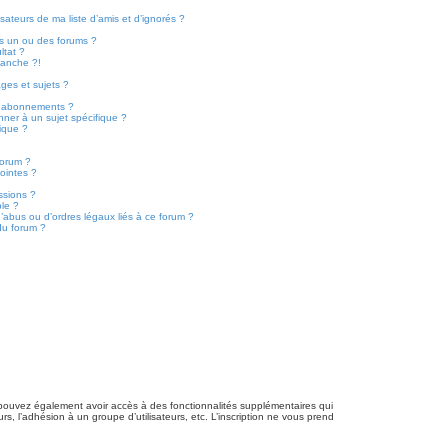
sateurs de ma liste d’amis et d’ignorés ?
s un ou des forums ?
ltat ?
lanche ?!
ges et sujets ?
les abonnements ?
ner à un sujet spécifique ?
ique ?
forum ?
ointes ?
ssions ?
ble ?
’abus ou d’ordres légaux liés à ce forum ?
du forum ?
us pouvez également avoir accès à des fonctionnalités supplémentaires qui
urs, l’adhésion à un groupe d’utilisateurs, etc. L’inscription ne vous prend