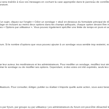
i sera insérée à tous vos messages en cochant la case appropriée dans le panneau de contrôle de l
gnature.
 sujet, cliquez sur l’onglet « Créer un sondage » situé en-dessous du formulaire principal de réd
ndage en incluant au moins deux options dans les champs adéquats, chaque option devant être in
es « Options par utilisateur ». Vous pouvez également spécifier une limite de temps en jours et aut
forum. Si le nombre d’options que vous pouvez ajouter à un sondage vous semble trop restreint, e
eur auteur, les modérateurs et les administrateurs. Pour modifier un sondage, modifiez tout si
primer le sondage ou de modifier ses options. Cependant, si des votes ont été exprimés, seuls les
utilisateurs. Pour consulter, rédiger, publier ou réaliser n’importe quelle autre action, vous ave
 par forum, par groupe ou par utilisateur. Les administrateurs du forum ont peut-être désactivé le