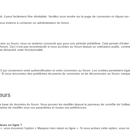
il peut facilement être réinitialisé. Veuillez vous rendre sur la page de connexion et cliquer sur
ous invitons à contacter un administrateur du forum.
ion au forum, vous ne resterez connecté que pour une période prédéfinie. Cela permet d’éviter qu
 forum. Ceci n’est pas recommandé si vous accédez au forum depuis un ordinateur public, comme une
it désactivé cette fonctionnalité.
 qui conservent votre authentification et votre connexion au forum. Les cookies permettent égale
rum. Si vous rencontrez des problèmes récurrents de connexion et de déconnexion au forum, essay
eurs
 la base de données du forum. Vous pouvez les modifier depuis le panneau de contrôle de l’utilisat
ettra de modifier tous vos paramètres et toutes vos préférences.
teurs en ligne ?
 », vous trouverez l’option « Masquer mon statut en ligne ». Si vous activez cette option, vous 