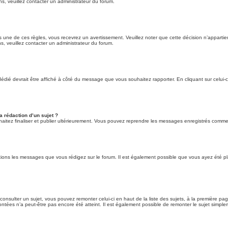
ns, veuillez contacter un administrateur du forum.
une de ces règles, vous recevrez un avertissement. Veuillez noter que cette décision n’appartie
s, veuillez contacter un administrateur du forum.
dédié devrait être affiché à côté du message que vous souhaitez rapporter. En cliquant sur celui-c
a rédaction d’un sujet ?
itez finaliser et publier ultérieurement. Vous pouvez reprendre les messages enregistrés comme b
ions les messages que vous rédigez sur le forum. Il est également possible que vous ayez été pla
 consulter un sujet, vous pouvez remonter celui-ci en haut de la liste des sujets, à la première p
ntées n’a peut-être pas encore été atteint. Il est également possible de remonter le sujet simple