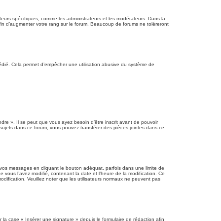
ateurs spécifiques, comme les administrateurs et les modérateurs. Dans la
fin d’augmenter votre rang sur le forum. Beaucoup de forums ne toléreront
re dédié. Cela permet d’empêcher une utilisation abusive du système de
re ». Il se peut que vous ayez besoin d’être inscrit avant de pouvoir
sujets dans ce forum, vous pouvez transférer des pièces jointes dans ce
os messages en cliquant le bouton adéquat, parfois dans une limite de
 vous l’avez modifié, contenant la date et l’heure de la modification. Ce
modification. Veuillez noter que les utilisateurs normaux ne peuvent pas
la case « Insérer une signature » depuis le formulaire de rédaction afin