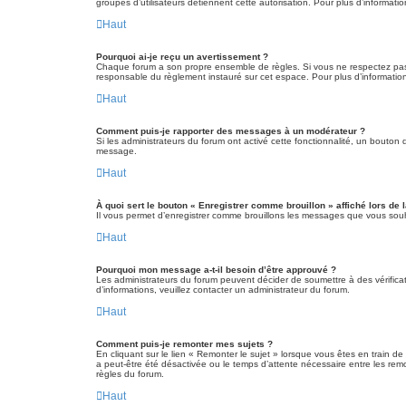
groupes d’utilisateurs détiennent cette autorisation. Pour plus d’informatio
Haut
Pourquoi ai-je reçu un avertissement ?
Chaque forum a son propre ensemble de règles. Si vous ne respectez pas 
responsable du règlement instauré sur cet espace. Pour plus d’information
Haut
Comment puis-je rapporter des messages à un modérateur ?
Si les administrateurs du forum ont activé cette fonctionnalité, un bouton 
message.
Haut
À quoi sert le bouton « Enregistrer comme brouillon » affiché lors de l
Il vous permet d’enregistrer comme brouillons les messages que vous souha
Haut
Pourquoi mon message a-t-il besoin d’être approuvé ?
Les administrateurs du forum peuvent décider de soumettre à des vérificat
d’informations, veuillez contacter un administrateur du forum.
Haut
Comment puis-je remonter mes sujets ?
En cliquant sur le lien « Remonter le sujet » lorsque vous êtes en train de
a peut-être été désactivée ou le temps d’attente nécessaire entre les remo
règles du forum.
Haut