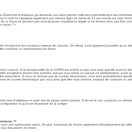
des États-Unis d’Amérique qui demande aux sites internet collectant potentiellement des informa
 si cette loi s’applique également aux mineurs âgés de moins de 13 ans inscrits sur votre forum,
s de ce forum ne peuvent pas vous proposer d’assistance légale et ne doivent donc pas être conta
ce forum ? ».
 afin d’empêcher les nouveaux visiteurs de s’inscrire. De même, il est également possible qu’un admi
illez contacter un administrateur du forum.
soient corrects. Si la fonctionnalité de la COPPA est activée et que vous avez spécifié avoir en de
s inscriptions doivent être activées, soit par vous-même ou soit par un administrateur, avant que
ez les instructions. Si vous ne recevez pas de courrier électronique, vous avez probablement spécif
adresse de courrier électronique que vous avez spécifiée était correcte, essayez de contacter un ad
re nom d’utilisateur et votre mot de passe soient corrects. Si tel est le cas, contactez un admini
nfiguration et qu’il soit nécessaire de la corriger.
connecter ?!
e pour une quelconque raison. De plus, beaucoup de forums suppriment périodiquement les utilisateu
t aux discussions du forum.