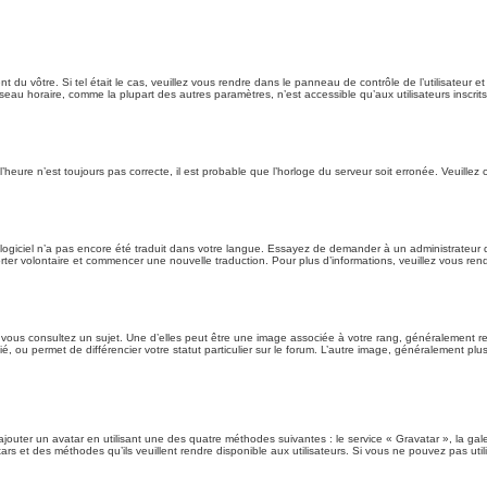
rent du vôtre. Si tel était le cas, veuillez vous rendre dans le panneau de contrôle de l’utilisateur
au horaire, comme la plupart des autres paramètres, n’est accessible qu’aux utilisateurs inscrits. S
l’heure n’est toujours pas correcte, il est probable que l’horloge du serveur soit erronée. Veuille
le logiciel n’a pas encore été traduit dans votre langue. Essayez de demander à un administrateur du
porter volontaire et commencer une nouvelle traduction. Pour plus d’informations, veuillez vous ren
 vous consultez un sujet. Une d’elles peut être une image associée à votre rang, généralement re
é, ou permet de différencier votre statut particulier sur le forum. L’autre image, généralement p
ajouter un avatar en utilisant une des quatre méthodes suivantes : le service « Gravatar », la gale
rs et des méthodes qu’ils veuillent rendre disponible aux utilisateurs. Si vous ne pouvez pas util