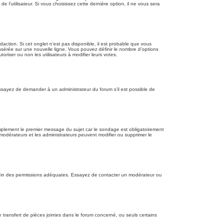
’utilisateur. Si vous choisissez cette dernière option, il ne vous sera
action. Si cet onglet n’est pas disponible, il est probable que vous
sérée sur une nouvelle ligne. Vous pouvez définir le nombre d’options
oriser ou non les utilisateurs à modifier leurs votes.
ssayez de demander à un administrateur du forum s’il est possible de
mplement le premier message du sujet car le sondage est obligatoirement
 modérateurs et les administrateurs peuvent modifier ou supprimer le
z besoin des permissions adéquates. Essayez de contacter un modérateur ou
 transfert de pièces jointes dans le forum concerné, ou seuls certains