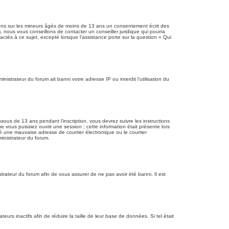
tions sur les mineurs âgés de moins de 13 ans un consentement écrit des
 nous vous conseillons de contacter un conseiller juridique qui pourra
ctés à ce sujet, excepté lorsque l’assistance porte sur la question « Qui
nistrateur du forum ait banni votre adresse IP ou interdit l’utilisation du
ssous de 13 ans pendant l’inscription, vous devrez suivre les instructions
 vous puissiez ouvrir une session ; cette information était présente lors
ié une mauvaise adresse de courrier électronique ou le courrier
ministrateur du forum.
strateur du forum afin de vous assurer de ne pas avoir été banni. Il est
rs inactifs afin de réduire la taille de leur base de données. Si tel était