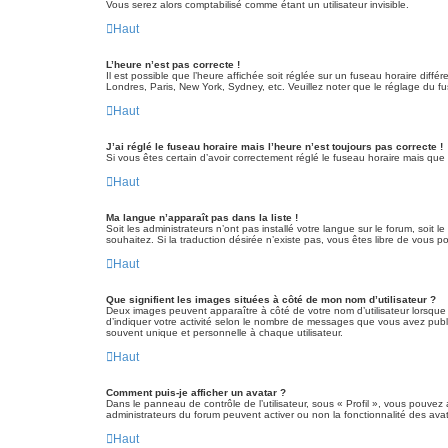
Vous serez alors comptabilisé comme étant un utilisateur invisible.
Haut
L’heure n’est pas correcte !
Il est possible que l’heure affichée soit réglée sur un fuseau horaire diffé
Londres, Paris, New York, Sydney, etc. Veuillez noter que le réglage du fuse
Haut
J’ai réglé le fuseau horaire mais l’heure n’est toujours pas correcte !
Si vous êtes certain d’avoir correctement réglé le fuseau horaire mais que 
Haut
Ma langue n’apparaît pas dans la liste !
Soit les administrateurs n’ont pas installé votre langue sur le forum, soit 
souhaitez. Si la traduction désirée n’existe pas, vous êtes libre de vous 
Haut
Que signifient les images situées à côté de mon nom d’utilisateur ?
Deux images peuvent apparaître à côté de votre nom d’utilisateur lorsque
d’indiquer votre activité selon le nombre de messages que vous avez publi
souvent unique et personnelle à chaque utilisateur.
Haut
Comment puis-je afficher un avatar ?
Dans le panneau de contrôle de l’utilisateur, sous « Profil », vous pouvez 
administrateurs du forum peuvent activer ou non la fonctionnalité des avata
Haut