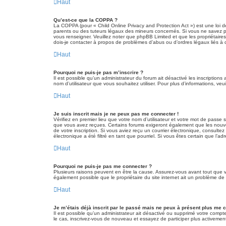
Haut
Qu’est-ce que la COPPA ?
La COPPA (pour « Child Online Privacy and Protection Act ») est une loi 
parents ou des tuteurs légaux des mineurs concernés. Si vous ne savez pas
vous renseigner. Veuillez noter que phpBB Limited et que les propriétaire
dois-je contacter à propos de problèmes d’abus ou d’ordres légaux liés à 
Haut
Pourquoi ne puis-je pas m’inscrire ?
Il est possible qu’un administrateur du forum ait désactivé les inscriptions
nom d’utilisateur que vous souhaitez utiliser. Pour plus d’informations, veu
Haut
Je suis inscrit mais je ne peux pas me connecter !
Vérifiez en premier lieu que votre nom d’utilisateur et votre mot de passe 
que vous avez reçues. Certains forums exigeront également que les nouvelle
de votre inscription. Si vous aviez reçu un courrier électronique, consult
électronique a été filtré en tant que pourriel. Si vous êtes certain que l’
Haut
Pourquoi ne puis-je pas me connecter ?
Plusieurs raisons peuvent en être la cause. Assurez-vous avant tout que vot
également possible que le propriétaire du site internet ait un problème de co
Haut
Je m’étais déjà inscrit par le passé mais ne peux à présent plus me 
Il est possible qu’un administrateur ait désactivé ou supprimé votre compt
le cas, inscrivez-vous de nouveau et essayez de participer plus activemen