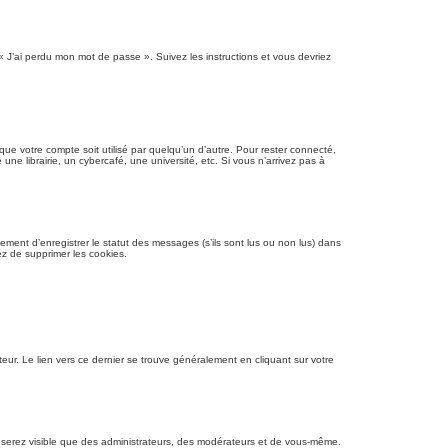
 « J’ai perdu mon mot de passe ». Suivez les instructions et vous devriez
e votre compte soit utilisé par quelqu’un d’autre. Pour rester connecté,
 librairie, un cybercafé, une université, etc. Si vous n’arrivez pas à
ment d’enregistrer le statut des messages (s’ils sont lus ou non lus) dans
ez de supprimer les cookies.
eur. Le lien vers ce dernier se trouve généralement en cliquant sur votre
ne serez visible que des administrateurs, des modérateurs et de vous-même.