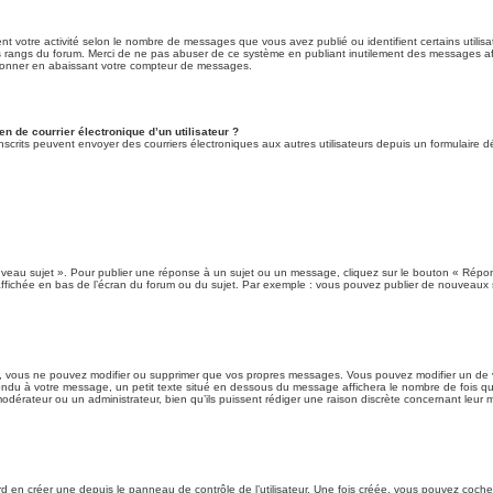
nt votre activité selon le nombre de messages que vous avez publié ou identifient certains utilis
des rangs du forum. Merci de ne pas abuser de ce système en publiant inutilement des messages a
ionner en abaissant votre compteur de messages.
n de courrier électronique d’un utilisateur ?
urs inscrits peuvent envoyer des courriers électroniques aux autres utilisateurs depuis un formulai
veau sujet ». Pour publier une réponse à un sujet ou un message, cliquez sur le bouton « Répond
ffichée en bas de l’écran du forum ou du sujet. Par exemple : vous pouvez publier de nouveaux 
 vous ne pouvez modifier ou supprimer que vos propres messages. Vous pouvez modifier un de v
pondu à votre message, un petit texte situé en dessous du message affichera le nombre de fois que
n modérateur ou un administrateur, bien qu’ils puissent rédiger une raison discrète concernant leur 
en créer une depuis le panneau de contrôle de l’utilisateur. Une fois créée, vous pouvez cocher 