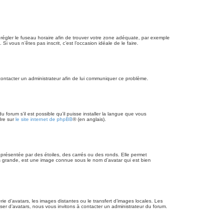
 et régler le fuseau horaire afin de trouver votre zone adéquate, par exemple
i vous n’êtes pas inscrit, c’est l’occasion idéale de le faire.
z contacter un administrateur afin de lui communiquer ce problème.
 forum s’il est possible qu’il puisse installer la langue que vous
dre sur
le site internet de phpBB
® (en anglais).
présentée par des étoiles, des carrés ou des ronds. Elle permet
lus grande, est une image connue sous le nom d’avatar qui est bien
rie d’avatars, les images distantes ou le transfert d’images locales. Les
iser d’avatars, nous vous invitons à contacter un administrateur du forum.