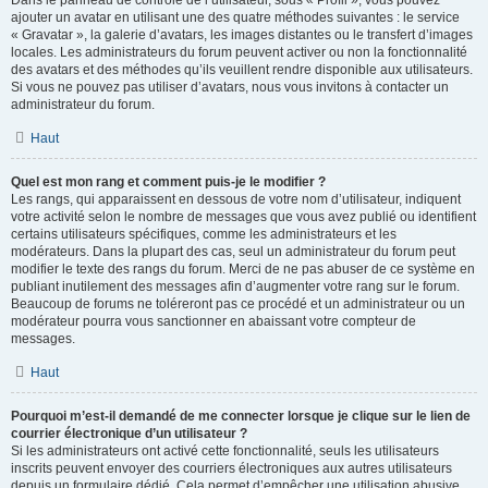
Dans le panneau de contrôle de l’utilisateur, sous « Profil », vous pouvez
ajouter un avatar en utilisant une des quatre méthodes suivantes : le service
« Gravatar », la galerie d’avatars, les images distantes ou le transfert d’images
locales. Les administrateurs du forum peuvent activer ou non la fonctionnalité
des avatars et des méthodes qu’ils veuillent rendre disponible aux utilisateurs.
Si vous ne pouvez pas utiliser d’avatars, nous vous invitons à contacter un
administrateur du forum.
Haut
Quel est mon rang et comment puis-je le modifier ?
Les rangs, qui apparaissent en dessous de votre nom d’utilisateur, indiquent
votre activité selon le nombre de messages que vous avez publié ou identifient
certains utilisateurs spécifiques, comme les administrateurs et les
modérateurs. Dans la plupart des cas, seul un administrateur du forum peut
modifier le texte des rangs du forum. Merci de ne pas abuser de ce système en
publiant inutilement des messages afin d’augmenter votre rang sur le forum.
Beaucoup de forums ne toléreront pas ce procédé et un administrateur ou un
modérateur pourra vous sanctionner en abaissant votre compteur de
messages.
Haut
Pourquoi m’est-il demandé de me connecter lorsque je clique sur le lien de
courrier électronique d’un utilisateur ?
Si les administrateurs ont activé cette fonctionnalité, seuls les utilisateurs
inscrits peuvent envoyer des courriers électroniques aux autres utilisateurs
depuis un formulaire dédié. Cela permet d’empêcher une utilisation abusive