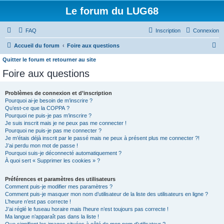
Le forum du LUG68
FAQ
Inscription
Connexion
R
Accueil du forum
Foire aux questions
e
Quitter le forum et retourner au site
c
Foire aux questions
h
Problèmes de connexion et d’inscription
e
Pourquoi ai-je besoin de m’inscrire ?
r
Qu’est-ce que la COPPA ?
Pourquoi ne puis-je pas m’inscrire ?
c
Je suis inscrit mais je ne peux pas me connecter !
h
Pourquoi ne puis-je pas me connecter ?
Je m’étais déjà inscrit par le passé mais ne peux à présent plus me connecter ?!
e
J’ai perdu mon mot de passe !
Pourquoi suis-je déconnecté automatiquement ?
r
À quoi sert « Supprimer les cookies » ?
Préférences et paramètres des utilisateurs
Comment puis-je modifier mes paramètres ?
Comment puis-je masquer mon nom d’utilisateur de la liste des utilisateurs en ligne ?
L’heure n’est pas correcte !
J’ai réglé le fuseau horaire mais l’heure n’est toujours pas correcte !
Ma langue n’apparaît pas dans la liste !