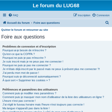
Le forum du LUG68
FAQ
Inscription
Connexion
R
Accueil du forum
Foire aux questions
e
Quitter le forum et retourner au site
c
Foire aux questions
h
Problèmes de connexion et d’inscription
e
Pourquoi ai-je besoin de m’inscrire ?
r
Qu’est-ce que la COPPA ?
Pourquoi ne puis-je pas m’inscrire ?
c
Je suis inscrit mais je ne peux pas me connecter !
h
Pourquoi ne puis-je pas me connecter ?
Je m’étais déjà inscrit par le passé mais ne peux à présent plus me connecter ?!
e
J’ai perdu mon mot de passe !
Pourquoi suis-je déconnecté automatiquement ?
r
À quoi sert « Supprimer les cookies » ?
Préférences et paramètres des utilisateurs
Comment puis-je modifier mes paramètres ?
Comment puis-je masquer mon nom d’utilisateur de la liste des utilisateurs en ligne ?
L’heure n’est pas correcte !
J’ai réglé le fuseau horaire mais l’heure n’est toujours pas correcte !
Ma langue n’apparaît pas dans la liste !