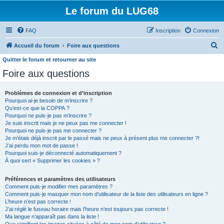
Le forum du LUG68
FAQ
Inscription
Connexion
R
Accueil du forum
Foire aux questions
e
Quitter le forum et retourner au site
c
Foire aux questions
h
Problèmes de connexion et d’inscription
e
Pourquoi ai-je besoin de m’inscrire ?
r
Qu’est-ce que la COPPA ?
Pourquoi ne puis-je pas m’inscrire ?
c
Je suis inscrit mais je ne peux pas me connecter !
h
Pourquoi ne puis-je pas me connecter ?
Je m’étais déjà inscrit par le passé mais ne peux à présent plus me connecter ?!
e
J’ai perdu mon mot de passe !
Pourquoi suis-je déconnecté automatiquement ?
r
À quoi sert « Supprimer les cookies » ?
Préférences et paramètres des utilisateurs
Comment puis-je modifier mes paramètres ?
Comment puis-je masquer mon nom d’utilisateur de la liste des utilisateurs en ligne ?
L’heure n’est pas correcte !
J’ai réglé le fuseau horaire mais l’heure n’est toujours pas correcte !
Ma langue n’apparaît pas dans la liste !